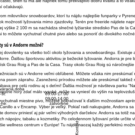
 často, sneh tu má ale napriek tomu prekvapivo dobrú kvalitu a to vďa
í očakávajú.
m milovníkov snowboardov, ktorí tu nájdu najlepšie funparky v Pyrenejá
k možností lyžovania mimo zjazdovky. Terén pre freeride nájdete napríkl
ej výške 2 100 m sa nachádza slnečné lyžiarske stredisko Pas de la C
i to môžete vychutnať chutné pivo alebo sa ponoriť do divokého nočné
ity sú v Andorre možné?
j dovolenky sa všetko točí okolo lyžovania a snowboardingu. Existuje al
orre. Ďalšou športovou aktivitou je bežecké lyžovanie. Andorra je pre 
dísk Grau Roig a Pas de la Casa. Trasy okolo Grau Roig sú náročnejši
žniciach sú v Andorre veľmi obľúbené. Môžete vďaka nim preskúmať nádh
 na psom záprahu. Zasneženú prírodou môžete ale preskúmať taktiež n
ábava pre celú rodinu aj s deťmi! Ďalšia možnosť je návšteva parku "Natu
váracia doba
estne hory zdať málo vysoké, môže sa vyniesť do výšin na teplovzduš
-št:
09:00-17:00
09:00-14:00
vychutnali miestne pivo, môžete pokračovať k ďalším možnostiam après-
-ne:
zatvorené
 Canillo a v Encamp. Výber je veľký. Pokiaľ radi nakupujete, Andorra
ete domov priniesť aj pár veľmi výhodných darčekov. Andorra sa totiž n
ch nápojov, tabaku a kozmetiky. Po celodennom lyžovaní príde určite v
Kontakt
čšie wellness centrum v Európe! Tu nájde naozaj každý perfektnú možn