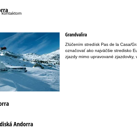
rra
 kontaktom
Grandvalira
Zlúčením stredísk Pas de la Casa/Gra
označovať ako najväčšie stredisko Eu
zjazdy mimo upravované zjazdovky, v
orra
ediská Andorra