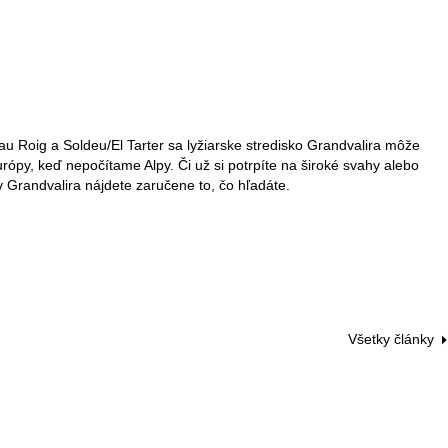
u Roig a Soldeu/El Tarter sa lyžiarske stredisko Grandvalira môže
rópy, keď nepočítame Alpy. Či už si potrpíte na široké svahy alebo
 Grandvalira nájdete zaručene to, čo hľadáte.
Všetky články