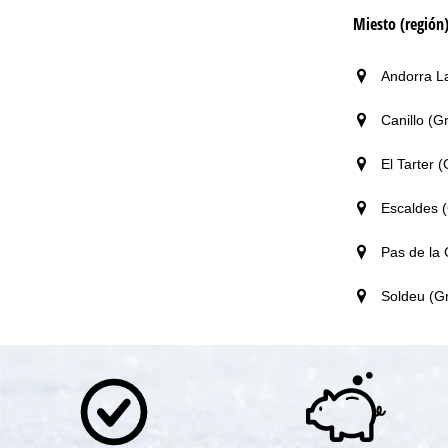
Miesto (región
Andorra La
Canillo (G
El Tarter 
Escaldes (
Pas de la 
Soldeu (Gr