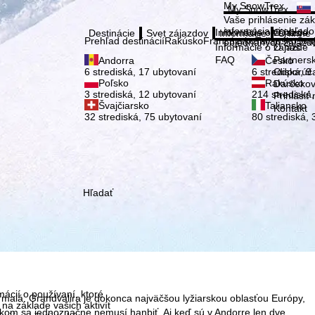
Vybe
My SnowTrex
My SnowTrex
Prihlásiť
Vaše prihlásenie zá
informáciami ohľad
Informácie o zájazde
O nás
Destinácie
Svet zájazdov
Informácie
O firme
Prehľad destinácií
Rakúsko
Francúzsko
Taliansko
Šva
objednaných zájazd
Informácie o zájazde
O nás
FAQ
Partners
Andorra
Česko
Odporúčan
6 strediská, 17 ubytovaní
6 strediská, 9
Poľsko
Rakúsko
Darčekov
3 strediská, 12 ubytovaní
214 strediská
Prihlásiť
Švajčiarsko
Taliansko
Kontakt
32 strediská, 75 ubytovaní
80 strediská,
Hľadať
ácií o používaní, ktoré
e malá. Grandvalira je dokonca najväčšou lyžiarskou oblasťou Európy,
na základe vašich aktivít
kom sa jednoznačne nemusí hanbiť. Aj keď sú v Andorre len dve