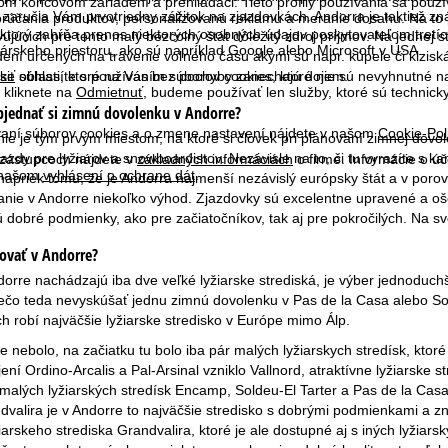
m koncovom zariadení a prehliadači. Tieto profily používania sa použív
i, zaručia Vám prvotriedny zážitok na zjazdovkách. Andorra je taktiež
porúčania produktov, personalizovanú reklamu a meranie dosahu. Na to
 ktorý zahŕňa prenos niektorých osobných údajov poskytovateľom tretích 
vujúcich pre tento malý bezcolný štát dôležitý zdroj príjmov. Na jednej 
skeho priestoru, ako sú napríklad Google alebo Microsoft v USA.
ení určených na trávenie voľného času akými sú napr. kúpele či klziská
ske oblasti, ktoré na Vás bez pochyby zanechajú dojem.
siť
súhlasíte s používaním súborov cookies, ktoré nie sú nevyhnutné na
 kliknete na
Odmietnuť
, budeme používať len služby, ktoré sú technic
bjednať si zimnú dovolenku v Andorre?
ívaní súborov cookies a o zmene nastavení nájdete v našom
Cookie-Pol
e je tým prvým miestom, na ktoré si človek pri plánovaní zimnej dovole
azdy pre lyžiarov a snowboardistov. Nezávisle na to, či tu vyrazíte s ka
 zástupcoch nájdete v
základných informáciách
o firme. Informácie o ú
v našom
vyhlásení o ochrane dát
.
 napriek tomu, že je Andorra najmenší nezávislý európsky štát a v po
anie v Andorre niekoľko výhod. Zjazdovky sú excelentne upravené a oše
dobré podmienky, ako pre začiatočníkov, tak aj pre pokročilých. Na svo
ovať v Andorre?
orre nachádzajú iba dve veľké lyžiarske strediská, je výber jednoduchš
ečo teda nevyskúšať jednu zimnú dovolenku v Pas de la Casa alebo Solda
ch robí najväčšie lyžiarske stredisko v Európe mimo Álp.
e nebolo, na začiatku tu bolo iba pár malých lyžiarskych stredísk, ktoré
jení Ordino-Arcalis a Pal-Arsinal vzniklo Vallnord, atraktívne lyžiarske
 malých lyžiarských stredísk Encamp, Soldeu-El Tarter a Pas de la Cas
dvalira je v Andorre to najväčšie stredisko s dobrými podmienkami a z
arskeho strediska Grandvalira, ktoré je ale dostupné aj s iných lyžiar