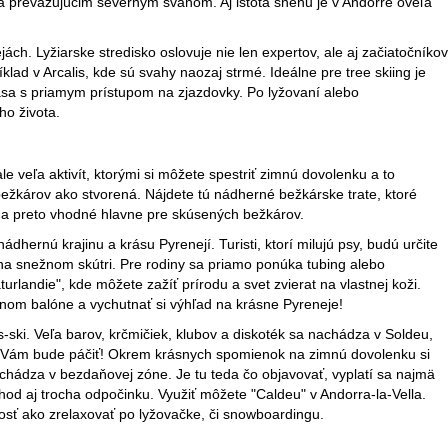
ka prevažujúcim severným svahom. Aj istota snehu je v Andorre oveľa
ch. Lyžiarske stredisko oslovuje nie len expertov, ale aj začiatočníkov
ad v Arcalis, kde sú svahy naozaj strmé. Ideálne pre tree skiing je
asa s priamym prístupom na zjazdovky. Po lyžovaní alebo
ho života.
e veľa aktivít, ktorými si môžete spestriť zimnú dovolenku a to
bežkárov ako stvorená. Nájdete tú nádherné bežkárske trate, ktoré
e a preto vhodné hlavne pre skúsených bežkárov.
ernú krajinu a krásu Pyrenejí. Turisti, ktorí milujú psy, budú určite
a snežnom skútri. Pre rodiny sa priamo ponúka tubing alebo
rlandie", kde môžete zažíť prírodu a svet zvierat na vlastnej koži.
nom balóne a vychutnať si výhľad na krásne Pyreneje!
ski. Veľa barov, krčmičiek, klubov a diskoték sa nachádza v Soldeu,
 sa Vám bude páčiť! Okrem krásnych spomienok na zimnú dovolenku si
achádza v bezdaňovej zóne. Je tu teda čo objavovať, vyplatí sa najmä
hod aj trocha odpočinku. Využiť môžete "Caldeu" v Andorra-la-Vella.
osť ako zrelaxovať po lyžovačke, či snowboardingu.