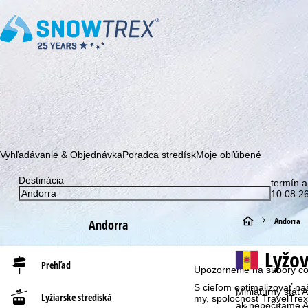
Prihláste sa k odberu nášho newslettera a buďte prvý, kto sa dozv
Vyhľadávanie & Objednávka
Poradca stredísk
Moje obľúbené
Destinácia
termín a
10.08.26
H
Andorra
Andorra
l
Lyžo
Prehľad
Upozornenie na súbory co
a
S cieľom optimalizovať n
Miniatúrny štát 
Lyžiarske strediská
my, spoločnosť TravelTrex 
v
ak nepočítame A