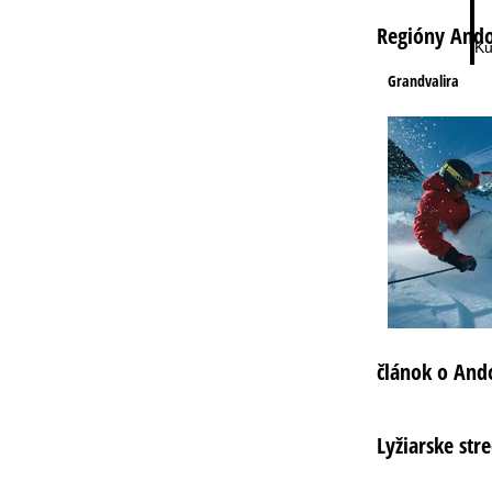
Regióny Ando
Ku
Grandvalira
článok o And
Lyžiarske str