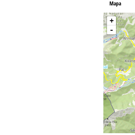
Mapa
+
-