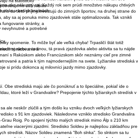
ajú na štatistickú
 známa ako nákupný raj. Každý rok sem prúdi množstvo nákupu chtivých
 potrebujeme váš súhlas
strán v tretích krajinách
strane sa tieto príjmy investujú do zimných športov, na druhej strane do
, aby sa aj ponuka mimo zjazdoviek stále optimalizovala. Tak vznikli
 fungovanie stránky, a
ky nevyhnutné a potrebné
icy
.
nky spomenie. To môže byť ale veľká chyba! Trpasličí štát totiž
marátmi alebo s rodinou, tá pravá zjazdovka alebo aktivita sa tu nájde
čeloch spracovania a
rovnaní s Rakúskom alebo Francúzskom skôr neznámy cieľ pre zimné
trované a patria k tým najmodernejším na svete. Lyžiarske strediská v
je si prídu dokonca aj milovníci jazdy mimo zjazdovky.
í. Obe strediská majú ale čo ponúknuť a to špeciálne, pokiaľ ide o
u, ktoré leží v Grandvalire? Prepojenie týchto lyžiarskych stredísk v
 sa ale neskôr zlúčili a tým došlo ku vzniku dvoch veľkých lyžiarskych
 stredisko s 91 km zjazdoviek. Následovne vzniklo stredisko Grandvalira
a-Grau Roig. Po spojení týchto malých stredísk mimo Álp s 210 km
nateľne viacerými zjazdmi. Stredisko Soldeu je najlepšou základňou pre
skych stredísk. Názov Soldeu znamená "Boh slnka". So slnkom sa tu