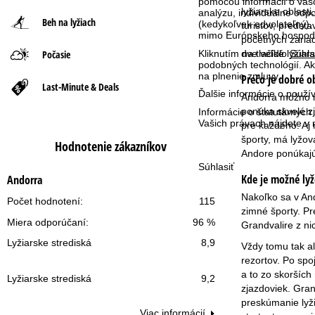
pomocou informácií o vašo
lyžiarske oblast
analýzu, individuálne od
Beh na lyžiach
(kedykoľvek odvolateľný),
n
turistov, predsta
mimo Európskeho hospodár
početných zariad
Počasie
dve veľké lyžiar
Kliknutím na tlačidlo
Súhla
á
podobných technológií. Ak
na plnenie zmluvy.
Prečo je dobré o
s
Last-Minute & Deals
Ďalšie informácie o použ
Andorra možno ni
ponúka skvelé zj
Informácie o štatutárnych
t
Vašich právach nájdete 
pre každého. Aj
športy, má lyžov
r
Hodnotenie zákazníkov
Andore ponúkajú 
Súhlasiť
á
Kde je možné lyž
Andorra
Nakoľko sa v And
n
Počet hodnotení:
115
zimné športy. Pr
Miera odporúčaní:
96 %
Grandvalire z ni
k
Lyžiarske strediská
8,9
Vždy tomu tak al
a
rezortov. Po spo
a to zo skorších
Lyžiarske strediská
9,2
zjazdoviek. Gran
preskúmanie lyži
Viac informácií