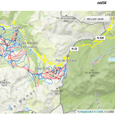
zväčšiť
RELIEF MAP
©
Maptoolkit
©
OSM
, © OSM