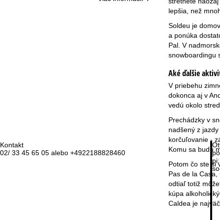
stretnete naozaj
lepšia, než mnoh
Soldeu je domovo
a ponúka dostato
Pal. V nadmorsk
snowboardingu s
Aké ďalšie aktiv
V priebehu zimne
dokonca aj v And
vedú okolo stre
Prechádzky v sne
nadšený z jazdy
korčuľovanie - z
Kontakt
Ot
Komu sa budú mi
02/ 33 45 65 05 alebo +4922188828460
po
pi:
Potom čo ste si 
so
Pas de la Casa,
odtiaľ totiž môž
kúpa alkoholický
Caldea je najvä