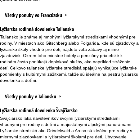
Všetky ponuky vo Francúzsku
Lyžiarska rodinná dovolenka Taliansko
Taliansko je známe aj mnohými lyžiarskymi strediskami vhodnými pre
rodiny. V miestach ako Gitschberg alebo Folgàrida, kde sú zjazdovky a
lyžiarske školy vhodné pre deti, nájdete veľa zábavy aj mimo
zjazdoviek. Okrem toho miestne hotely a penzióny priateľské k
rodinám často ponúkajú doplnkové služby, ako napríklad stráženie
detí. Celkovo talianske lyžiarske strediská spájajú vynikajúce lyžiarske
podmienky s kultúrnymi zážitkami, takže sú ideálne na pestrú lyžiarsku
dovolenku s deťmi.
Všetky ponuky v Taliansku
Lyžiarska rodinná dovolenka Švajčiarsko
Švajčiarsko láka návštevníkov svojimi lyžiarskymi strediskami
vhodnými pre rodiny s deťmi a majestátnymi alpskými panorámami.
Lyžiarske strediská ako Grindelwald a Arosa sú ideálne pre rodiny s
miernymi zjazdovkami a lyžiarskymi školami pre deti. Ubytovanie