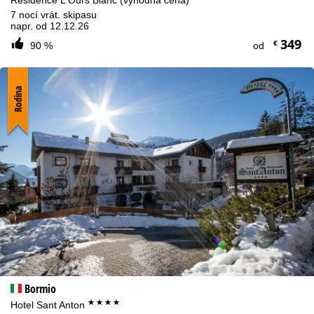
7 nocí vrát. skipasu
napr. od 12.12.26
349
€
90 %
od
Rodina
Bormio
****
Hotel Sant Anton