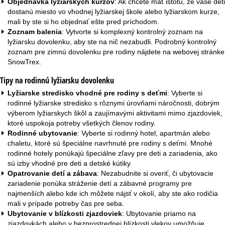
Objednávka lyžiarskych kurzov
: Ak chcete mať istotu, že vaše deti
dostanú miesto vo vhodnej lyžiarskej škole alebo lyžiarskom kurze,
mali by ste si ho objednať ešte pred príchodom.
Zoznam balenia
: Vytvorte si komplexný kontrolný zoznam na
lyžiarsku dovolenku, aby ste na nič nezabudli. Podrobný
kontrolný
zoznam pre zimnú dovolenku
pre rodiny nájdete na webovej stránke
SnowTrex.
Tipy na rodinnú lyžiarsku dovolenku
Lyžiarske stredisko vhodné pre rodiny s deťmi
: Vyberte si
rodinné lyžiarske stredisko
s rôznymi úrovňami náročnosti, dobrým
výberom lyžiarskych škôl a zaujímavými aktivitami mimo zjazdoviek,
ktoré uspokoja potreby všetkých členov rodiny.
Rodinné ubytovanie
: Vyberte si rodinný hotel,
apartmán
alebo
chaletu
, ktoré sú špeciálne navrhnuté pre rodiny s deťmi. Mnohé
rodinné hotely ponúkajú špeciálne zľavy pre deti a zariadenia, ako
sú izby vhodné pre deti a detské kútiky.
Opatrovanie detí a zábava
: Nezabudnite si overiť, či ubytovacie
zariadenie ponúka
stráženie detí
a zábavné programy pre
najmenších alebo kde ich môžete nájsť v okolí, aby ste ako rodičia
mali v prípade potreby čas pre seba.
Ubytovanie v blízkosti zjazdoviek
:
Ubytovanie priamo na
zjazdovkách
alebo v bezprostrednej blízkosti vlekov umožňuje