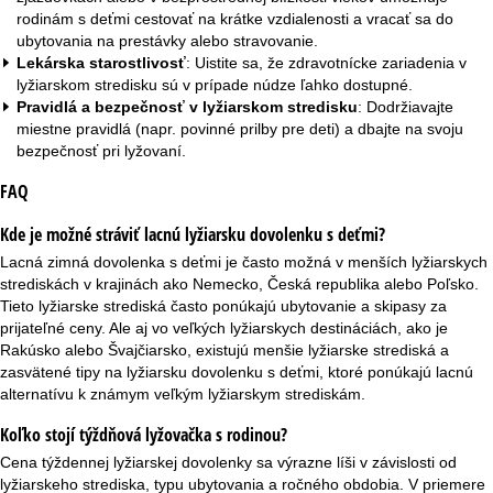
rodinám s deťmi cestovať na krátke vzdialenosti a vracať sa do
ubytovania na prestávky alebo stravovanie.
Lekárska starostlivosť
: Uistite sa, že zdravotnícke zariadenia v
lyžiarskom stredisku sú v prípade núdze ľahko dostupné.
Pravidlá a bezpečnosť v lyžiarskom stredisku
: Dodržiavajte
miestne pravidlá (napr. povinné prilby pre deti) a dbajte na svoju
bezpečnosť pri lyžovaní.
FAQ
Kde je možné stráviť lacnú lyžiarsku dovolenku s deťmi?
Lacná zimná dovolenka s deťmi je často možná v menších lyžiarskych
strediskách v krajinách ako Nemecko, Česká republika alebo Poľsko.
Tieto lyžiarske strediská často ponúkajú ubytovanie a skipasy za
prijateľné ceny. Ale aj vo veľkých lyžiarskych destináciách, ako je
Rakúsko alebo Švajčiarsko, existujú menšie lyžiarske strediská a
zasvätené tipy na lyžiarsku dovolenku s deťmi, ktoré ponúkajú lacnú
alternatívu k známym veľkým lyžiarskym strediskám.
Koľko stojí týždňová lyžovačka s rodinou?
Cena týždennej lyžiarskej dovolenky sa výrazne líši v závislosti od
lyžiarskeho strediska, typu ubytovania a ročného obdobia. V priemere