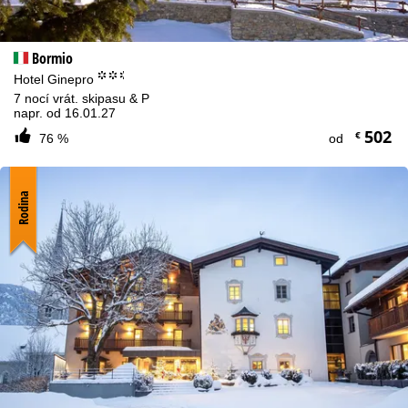
Bormio
°°.
Hotel Ginepro
7 nocí vrát. skipasu & P
napr. od 16.01.27
502
€
76 %
od
Rodina
Upozornenie na súbory cookies
S cieľom optimalizovať naše webové stránky používame súbory
cookie na zhromažďovanie informácií o používaní, ktoré my,
spoločnosť TravelTrex GmbH, zdieľame aj s našimi partnermi.
Profily používania sa vytvárajú na základe vašich aktivít pomocou