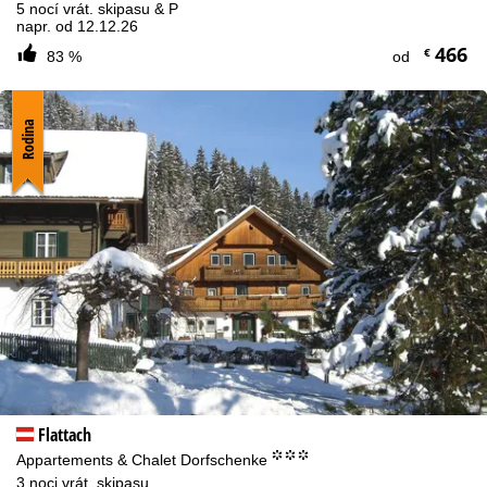
5 nocí vrát. skipasu & P
napr. od 12.12.26
466
€
83 %
od
Rodina
Flattach
°°°
Appartements & Chalet Dorfschenke
3 noci vrát. skipasu