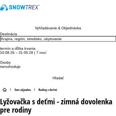
Vyhľadávanie & Objednávka
Destinácia
termín a dĺžka trvania
10.08.26 – 31.05.28 | 7 nocí
Osoby
nerozhoduje
Hľadať
H
Svet zájazdov
Rodiny s deťmi
Lyžovačka s deťmi - zimná dovolenka
l
pre rodiny
a