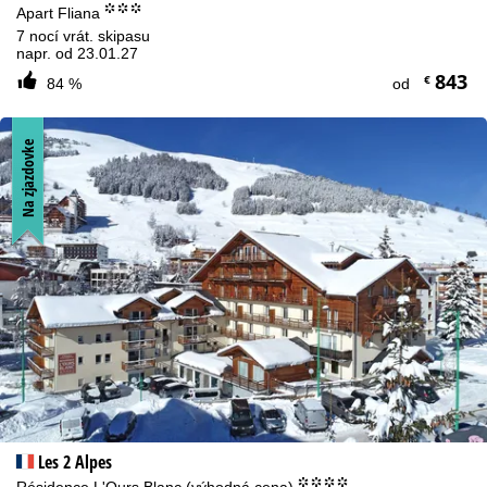
°°°
Apart Fliana
7 nocí vrát. skipasu
napr. od 23.01.27
843
€
84 %
od
Na zjazdovke
Les 2 Alpes
°°°°
Résidence L'Ours Blanc (výhodná cena)