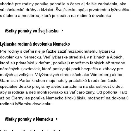
vhodné pre rodiny ponúka pohodlie a často aj ďalšie zariadenia, ako
sú sánkarské dráhy a klziská. Švajčiarsko spája prvotriednu lyžovačku
s útulnou atmosférou, ktorá je ideálna na rodinnú dovolenku.
Všetky ponuky vo Švajčiarsku
Lyžiarska rodinná dovolenka Nemecko
Pre rodiny s deťmi nie je ťažké zažiť nezabudnuteľnú lyžiarsku
dovolenku v Nemecku. Veď lyžiarske strediská v nížinách a Alpách,
ktoré sú priateľské k deťom, ponúkajú množstvo ľahkých až stredne
náročných zjazdoviek, ktoré poskytujú pocit bezpečia a zábavy pre
malých aj veľkých. V lyžiarskych strediskách ako Winterberg alebo
Garmisch-Partenkirchen majú hotely priateľské k rodinám často
špeciálne detské programy alebo zariadenia na starostlivosť o deti,
aby si rodičia a deti mohli rovnako užívať čaro zimy. Od pohoria Harz
až po Čierny les ponúka Nemecko širokú škálu možností na dokonalú
rodinnú lyžiarsku dovolenku.
Všetky ponuky v Nemecku