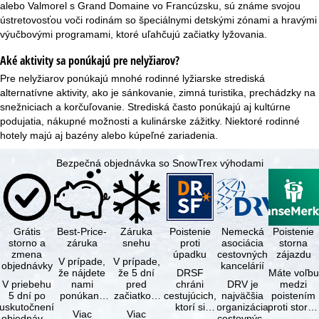
alebo Valmorel s Grand Domaine vo Francúzsku, sú známe svojou
ústretovosťou voči rodinám so špeciálnymi detskými zónami a hravými
výučbovými programami, ktoré uľahčujú začiatky lyžovania.
Aké aktivity sa ponúkajú pre nelyžiarov?
Pre nelyžiarov ponúkajú mnohé rodinné lyžiarske strediská
alternatívne aktivity, ako je sánkovanie, zimná turistika, prechádzky na
snežniciach a korčuľovanie. Strediská často ponúkajú aj kultúrne
podujatia, nákupné možnosti a kulinárske zážitky. Niektoré rodinné
hotely majú aj
bazény
alebo
kúpeľné zariadenia
.
Bezpečná objednávka so SnowTrex výhodami
Grátis
Best-Price-
Záruka
Poistenie
Nemecká
Poistenie
storno a
záruka
snehu
proti
asociácia
storna
zmena
úpadku
cestovných
zájazdu
V prípade,
V prípade,
objednávky
kancelárií
že nájdete
že 5 dní
DRSF
Máte voľbu
V priebehu
nami
pred
chráni
DRV je
medzi
5 dní po
ponúkaný
začiatkom
cestujúcich,
najväčšia
poistením
uskutočnení
zájazd - s
zájazdu
ktorí si
organizácia
proti storn
Viac
Viac
objednávky
rovnakými
(deň
objednajú
cestovných
a