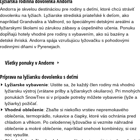
Lyžiarska rodinná dovolenka Andorra
Andorra je skvelou destináciou pre rodiny s deťmi, ktoré chcú stráviť
dovolenku na lyžiach. Lyžiarske strediská priateľské k deťom, ako
napríklad Grandvalira a Vallnord, so špeciálnymi detskými areálmi a
lyžiarskymi školami sú zárukou zábavy a úspešného učenia. Ponuku
dopĺňajú hotely vhodné pre rodiny s vybavením, ako sú bazény a
detské ihriská. Andorra spája vzrušujúcu lyžovačku s pohodovými
rodinnými dňami v Pyrenejach.
Všetky ponuky v Andorre
Príprava na lyžiarsku dovolenku s deťmi
Lyžiarske vybavenie
: Uistite sa, že každý člen rodiny má vhodnú
lyžiarsku výstroj (vrátane prilby a lyžiarskych okuliarov). Pri mnohých
ponukách SnowTrex si v prípade potreby môžete vybavenie (lyže a
lyžiarky) požičať.
Vhodné oblečenie
: Zbaľte si niekoľko vrstiev nepremokavého
oblečenia, termoprádlo, rukavice a čiapky, ktoré vás ochránia pred
chladom a vlhkom. Po celodennej lyžovačke si vezmite náhradné
oblečenie a mokré oblečenie, napríklad snehové kombinézy, si cez
noc vysušte.