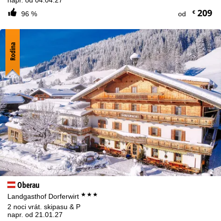
209
€
96 %
od
Rodina
Oberau
***
Landgasthof Dorferwirt
2 noci vrát. skipasu & P
napr. od 21.01.27