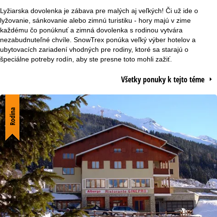
v
Lyžiarska dovolenka je zábava pre malých aj veľkých! Či už ide o
lyžovanie, sánkovanie alebo zimnú turistiku - hory majú v zime
n
každému čo ponúknuť a zimná dovolenka s rodinou vytvára
nezabudnuteľné chvíle. SnowTrex ponúka veľký výber hotelov a
ubytovacích zariadení vhodných pre rodiny, ktoré sa starajú o
á
špeciálne potreby rodín, aby ste presne toto mohli zažiť.
s
Všetky ponuky k tejto téme
t
r
Rodina
á
n
k
a