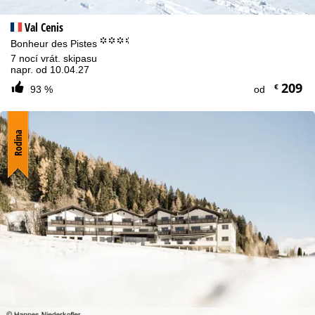
Val Cenis
°°°.
Bonheur des Pistes
7 nocí vrát. skipasu
napr. od 10.04.27
209
€
93 %
od
Rodina