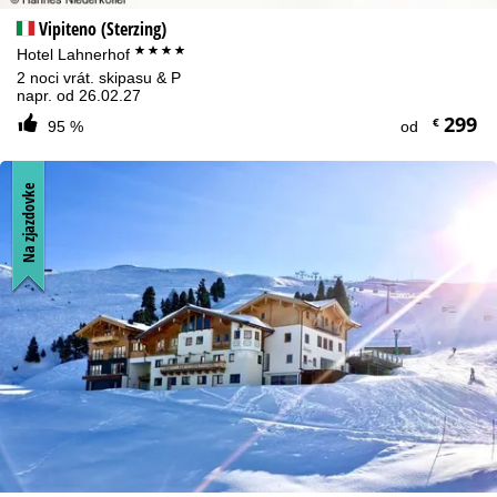
Vipiteno (Sterzing)
****
Hotel Lahnerhof
2 noci vrát. skipasu & P
napr. od 26.02.27
299
€
95 %
od
Na zjazdovke