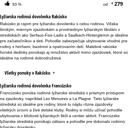
279
€
93 %
od
Lyžiarska rodinná dovolenka Rakúsko
Rakúsko je rajom pre lyžiarsku dovolenku s celou rodinou. Vďaka
širokým, miernym zjazdovkám a prvotriednym lyžiarskym školám v
strediskách ako Serfaus-Fiss-Ladis a Saalbach-Hinterglemm je ideálne
pre začiatočníkov a deti. Pohodlie zabezpečuje ubytovanie vhodné pre
rodiny s herňami, bazénmi a opatrovaním detí. Malebné rakúske
horské dedinky ponúkajú aj množstvo aktivít mimo zjazdoviek, ktoré sú
ideálne na rodinné dobrodružstvá.
Všetky ponuky v Rakúsku
Lyžiarska rodinná dovolenka Francúzsko
Francúzsko ponúka rodinné lyžiarske strediská s priamym prístupom
na zjazdovky, napríklad Les Menuires a La Plagne. Tieto lyžiarske
strediská sú ideálne pre rodiny, ktoré tu nájdu rôzne zjazdovky
všetkých úrovní a živé detské kluby. Rodiny si môžu užívať pohodlie
ubytovania v blízkosti lyžiarskych škôl a centier aktivít. Francúzske
lyžiarske strediská ponúkajú zábavu a pohodlie pre dokonalú rodinnú
lyžiarsku dovolenku.