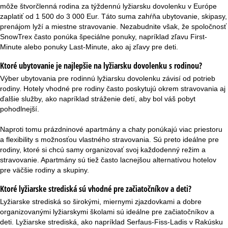
môže štvorčlenná rodina za týždennú lyžiarsku dovolenku v Európe
zaplatiť od 1 500 do 3 000 Eur. Táto suma zahŕňa ubytovanie, skipasy,
prenájom lyží a miestne stravovanie. Nezabudnite však, že spoločnosť
SnowTrex často ponúka špeciálne ponuky, napríklad
zľavu First-
Minute
alebo
ponuky Last-Minute
, ako aj zľavy pre deti.
Ktoré ubytovanie je najlepšie na lyžiarsku dovolenku s rodinou?
Výber ubytovania pre rodinnú lyžiarsku dovolenku závisí od potrieb
rodiny. Hotely vhodné pre rodiny často poskytujú okrem stravovania aj
ďalšie služby, ako napríklad stráženie detí, aby bol váš pobyt
pohodlnejší.
Naproti tomu prázdninové apartmány a chaty ponúkajú viac priestoru
a flexibility s možnosťou vlastného stravovania. Sú preto ideálne pre
rodiny, ktoré si chcú samy organizovať svoj každodenný režim a
stravovanie. Apartmány sú tiež často lacnejšou alternatívou hotelov
pre väčšie rodiny a skupiny.
Ktoré lyžiarske strediská sú vhodné pre začiatočníkov a deti?
Lyžiarske strediská so širokými, miernymi zjazdovkami a dobre
organizovanými lyžiarskymi školami sú ideálne pre
začiatočníkov
a
deti. Lyžiarske strediská, ako napríklad Serfaus-Fiss-Ladis v Rakúsku