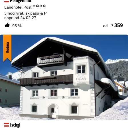
Heiligenblut
°°°°
Landhotel Post
3 noci vrát. skipasu & P
napr. od 24.02.27
359
€
95 %
od
Rodina
Ischgl