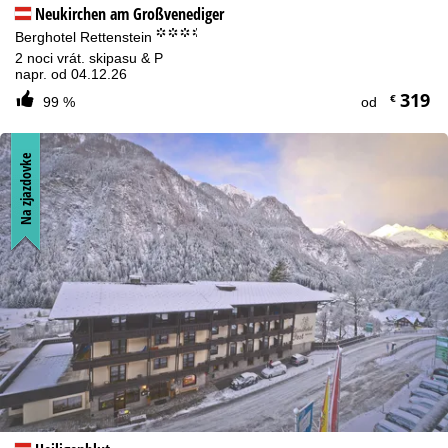
Neukirchen am Großvenediger
°°°.
Berghotel Rettenstein
2 noci vrát. skipasu & P
napr. od 04.12.26
319
€
99 %
od
Na zjazdovke