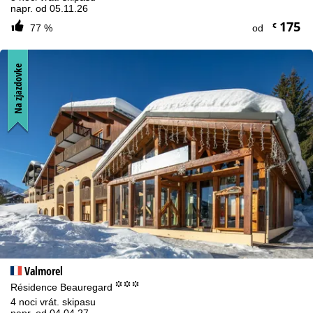
napr. od 05.11.26
175
€
77 %
od
Na zjazdovke
Valmorel
°°°
Résidence Beauregard
4 noci vrát. skipasu
napr. od 04.04.27