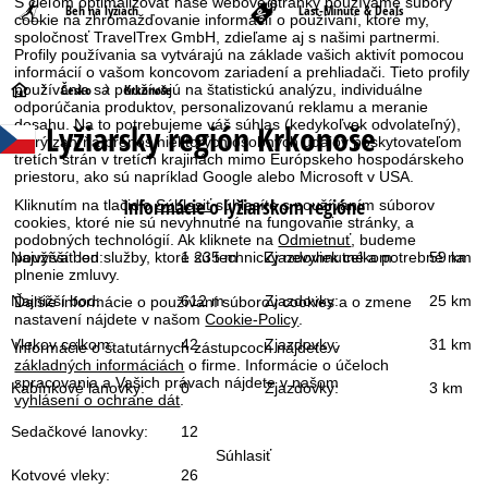
S cieľom optimalizovať naše webové stránky používame súbory
Beh na lyžiach
Last-Minute & Deals
cookie na zhromažďovanie informácií o používaní, ktoré my,
spoločnosť TravelTrex GmbH, zdieľame aj s našimi partnermi.
Profily používania sa vytvárajú na základe vašich aktivít pomocou
informácií o vašom koncovom zariadení a prehliadači. Tieto profily
H
Česko
Krkonoše
používania sa používajú na štatistickú analýzu, individuálne
odporúčania produktov, personalizovanú reklamu a meranie
dosahu. Na to potrebujeme váš súhlas (kedykoľvek odvolateľný),
Lyžiarsky región Krkonoše
l
ktorý zahŕňa prenos niektorých osobných údajov poskytovateľom
tretích strán v tretích krajinách mimo Európskeho hospodárskeho
priestoru, ako sú napríklad Google alebo Microsoft v USA.
a
Informácie o lyžiarskom regióne
Kliknutím na tlačidlo
Súhlasiť
súhlasíte s používaním súborov
v
cookies, ktoré nie sú nevyhnutné na fungovanie stránky, a
podobných technológií. Ak kliknete na
Odmietnuť
, budeme
Najvyšší bod:
1 235 m
Zjazdoviek celkom:
59 km
používať len služby, ktoré sú technicky nevyhnutné a potrebné na
n
plnenie zmluvy.
Najnižší bod:
612 m
Zjazdovky:
25 km
Ďalšie informácie o používaní súborov cookies a o zmene
á
nastavení nájdete v našom
Cookie-Policy
.
Vlekov celkom:
42
Zjazdovky:
31 km
Informácie o štatutárnych zástupcoch nájdete v
s
základných informáciách
o firme. Informácie o účeloch
spracovania a Vašich právach nájdete v našom
Kabínkové lanovky:
0
Zjazdovky:
3 km
vyhlásení o ochrane dát
.
t
Sedačkové lanovky:
12
r
Súhlasiť
Kotvové vleky:
26