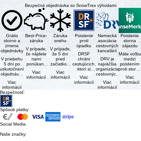
Bezpečná objednávka so SnowTrex výhodami
Grátis
Best-Price-
Záruka
Poistenie
Nemecká
Poistenie
storno a
záruka
snehu
proti
asociácia
storna
zmena
úpadku
cestovných
zájazdu
V prípade,
V prípade,
objednávky
kancelárií
že nájdete
že 5 dní
DRSF
Máte voľbu
V priebehu
nami
pred
chráni
DRV je
medzi
5 dní po
ponúkaný
začiatkom
cestujúcich,
najväčšia
poistením
uskutočnení
zájazd - s
zájazdu
ktorí si
organizácia
proti storn
Viac
Viac
objednávky
rovnakými
(deň
objednajú
cestovných
a
informácií
informácií
Viac
Viac
môžete od
službami
príjazdu)
zájazd
kancelárií a
komplexný
Viac
informácií
Viac
informácií
tejto
zahrnutými
budú
alebo
organizátorov
cestovným
informácií
informácií
objednávky
v cene …
všetky
súvisiace
zájazdov v …
poistením.
Bezpečnosť
:
bezplatne
lyžiarske …
cestovné
…
…
služby u …
Spôsob platby
:
Social Media
:
Naše značky
: