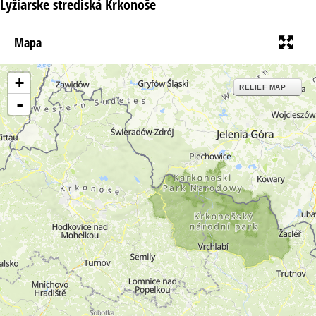
Lyžiarske strediská Krkonoše
Mapa
+
RELIEF MAP
-