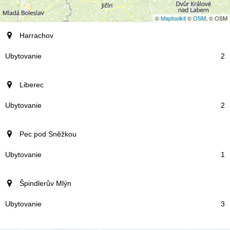
©
Maptoolkit
©
OSM
, © OSM
stredisko
Harrachov
Ubytovanie
2
Liberec
2
Pec pod Sněžkou
1
Špindlerův Mlýn
3