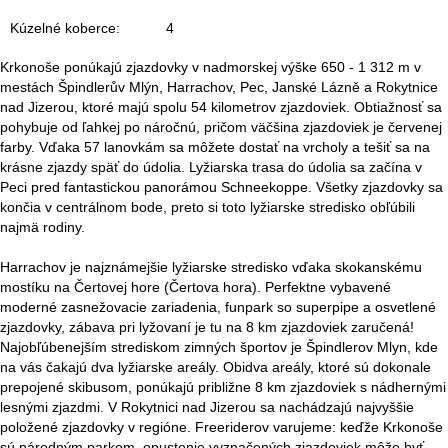
á
Kúzelné koberce:
4
n
Krkonoše ponúkajú zjazdovky v nadmorskej výške 650 - 1 312 m v
k
mestách Špindlerův Mlýn, Harrachov, Pec, Janské Lázně a Rokytnice
nad Jizerou, ktoré majú spolu 54 kilometrov zjazdoviek. Obtiažnosť sa
a
pohybuje od ľahkej po náročnú, pričom väčšina zjazdoviek je červenej
farby. Vďaka 57 lanovkám sa môžete dostať na vrcholy a tešiť sa na
krásne zjazdy späť do údolia. Lyžiarska trasa do údolia sa začína v
Peci pred fantastickou panorámou Schneekoppe. Všetky zjazdovky sa
končia v centrálnom bode, preto si toto lyžiarske stredisko obľúbili
najmä rodiny.
Harrachov je najznámejšie lyžiarske stredisko vďaka skokanskému
mostíku na Čertovej hore (Čertova hora). Perfektne vybavené
moderné zasnežovacie zariadenia, funpark so superpipe a osvetlené
zjazdovky, zábava pri lyžovaní je tu na 8 km zjazdoviek zaručená!
Najobľúbenejším strediskom zimných športov je Špindlerov Mlyn, kde
na vás čakajú dva lyžiarske areály. Obidva areály, ktoré sú dokonale
prepojené skibusom, ponúkajú približne 8 km zjazdoviek s nádhernými
lesnými zjazdmi. V Rokytnici nad Jizerou sa nachádzajú najvyššie
položené zjazdovky v regióne. Freeriderov varujeme: keďže Krkonoše
sú národným parkom, opustenie vyznačených zjazdoviek môže byť