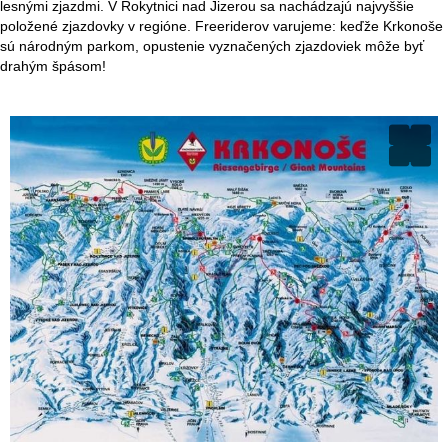
lesnými zjazdmi. V Rokytnici nad Jizerou sa nachádzajú najvyššie
položené zjazdovky v regióne. Freeriderov varujeme: keďže Krkonoše
sú národným parkom, opustenie vyznačených zjazdoviek môže byť
drahým špásom!