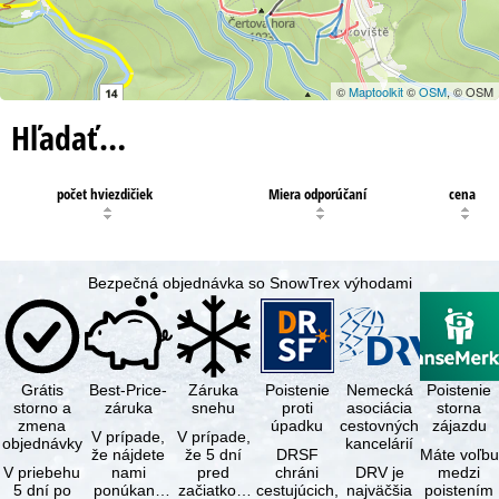
©
Maptoolkit
©
OSM
, © OSM
Hľadať…
počet hviezdičiek
Miera odporúčaní
cena
Bezpečná objednávka so SnowTrex výhodami
Grátis
Best-Price-
Záruka
Poistenie
Nemecká
Poistenie
storno a
záruka
snehu
proti
asociácia
storna
zmena
úpadku
cestovných
zájazdu
V prípade,
V prípade,
objednávky
kancelárií
že nájdete
že 5 dní
DRSF
Máte voľbu
V priebehu
nami
pred
chráni
DRV je
medzi
5 dní po
ponúkaný
začiatkom
cestujúcich,
najväčšia
poistením