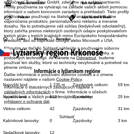
spoločnosť TravelTrex GmbH, zdieľame aj s našimi partnermi.
Lyžiarske stredisko
Beh na lyžiach
Profily používania sa vytvárajú na základe vašich aktivít pomocou
informácií o vašom koncovom zariadení a prehliadači. Tieto profily
používania sa používajú na štatistickú analýzu, individuálne
Počasie
Last-Minute & Deals
odporúčania produktov, personalizovanú reklamu a meranie
dosahu. Na to potrebujeme váš súhlas (kedykoľvek odvolateľný),
ktorý zahŕňa prenos niektorých osobných údajov poskytovateľom
tretích strán v tretích krajinách mimo Európskeho hospodárskeho
H
Česko
Krkonoše
Harrachov
priestoru, ako sú napríklad Google alebo Microsoft v USA.
Kliknutím na tlačidlo
Súhlasiť
súhlasíte s používaním súborov
Lyžiarsky región Krkonoše
l
cookies, ktoré nie sú nevyhnutné na fungovanie stránky, a
podobných technológií. Ak kliknete na
Odmietnuť
, budeme
používať len služby, ktoré sú technicky nevyhnutné a potrebné na
a
plnenie zmluvy.
Informácie o lyžiarskom regióne
Ďalšie informácie o používaní súborov cookies a o zmene
v
nastavení nájdete v našom
Cookie-Policy
.
Najvyšší bod:
1 235 m
Zjazdoviek celkom:
59 km
Informácie o štatutárnych zástupcoch nájdete v
n
základných informáciách
o firme. Informácie o účeloch
Najnižší bod:
612 m
Zjazdovky:
25 km
spracovania a Vašich právach nájdete v našom
á
vyhlásení o ochrane dát
.
Vlekov celkom:
42
Zjazdovky:
31 km
s
Súhlasiť
Kabínkové lanovky:
0
Zjazdovky:
3 km
t
Sedačkové lanovky:
12