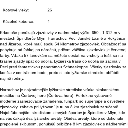
r
Kotvové vleky:
26
á
Kúzelné koberce:
4
n
Krkonoše ponúkajú zjazdovky v nadmorskej výške 650 - 1 312 m v
k
mestách Špindlerův Mlýn, Harrachov, Pec, Janské Lázně a Rokytnice
nad Jizerou, ktoré majú spolu 54 kilometrov zjazdoviek. Obtiažnosť sa
a
pohybuje od ľahkej po náročnú, pričom väčšina zjazdoviek je červenej
farby. Vďaka 57 lanovkám sa môžete dostať na vrcholy a tešiť sa na
krásne zjazdy späť do údolia. Lyžiarska trasa do údolia sa začína v
Peci pred fantastickou panorámou Schneekoppe. Všetky zjazdovky sa
končia v centrálnom bode, preto si toto lyžiarske stredisko obľúbili
najmä rodiny.
Harrachov je najznámejšie lyžiarske stredisko vďaka skokanskému
mostíku na Čertovej hore (Čertova hora). Perfektne vybavené
moderné zasnežovacie zariadenia, funpark so superpipe a osvetlené
zjazdovky, zábava pri lyžovaní je tu na 8 km zjazdoviek zaručená!
Najobľúbenejším strediskom zimných športov je Špindlerov Mlyn, kde
na vás čakajú dva lyžiarske areály. Obidva areály, ktoré sú dokonale
prepojené skibusom, ponúkajú približne 8 km zjazdoviek s nádhernými