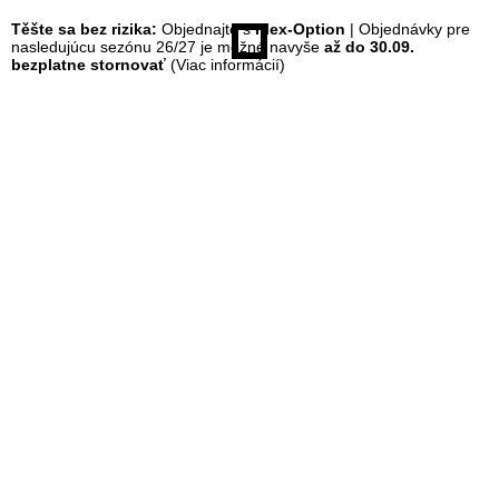
Těšte sa bez rizika:
Objednajte s
Flex-Option
| Objednávky pre
á
nasledujúcu sezónu 26/27 je možné navyše
až do 30.09.
bezplatne stornovať
(Viac informácií)
n
k
a