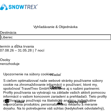
Vyhľadávanie & Objednávka
Destinácia
termín a dĺžka trvania
07.08.26 – 31.05.28 | 7 nocí
Osoby
nerozhoduje
Upozornenie na súbory cookies
Hľadať
S cieľom optimalizovať naše webové stránky používame súbory
cookie na zhromažďovanie informácií o používaní, ktoré my,
Liberec
spoločnosť TravelTrex GmbH, zdieľame aj s našimi partnermi.
Profily používania sa vytvárajú na základe vašich aktivít pomocou
informácií o vašom koncovom zariadení a prehliadači. Tieto profily
používania sa používajú na štatistickú analýzu, individuálne
Prehľad
Lyžiarsky región
odporúčania produktov, personalizovanú reklamu a meranie
dosahu. Na to potrebujeme váš súhlas (kedykoľvek odvolateľný),