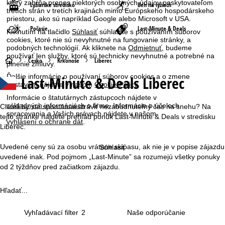
ktorý zahŕňa prenos niektorých osobných údajov poskytovateľom
Lyžiarske stredisko
Beh na lyžiach
tretích strán v tretích krajinách mimo Európskeho hospodárskeho
priestoru, ako sú napríklad Google alebo Microsoft v USA.
Počasie
Last-Minute & Deals
Kliknutím na tlačidlo
Súhlasiť
súhlasíte s používaním súborov
cookies, ktoré nie sú nevyhnutné na fungovanie stránky, a
podobných technológií. Ak kliknete na
Odmietnuť
, budeme
používať len služby, ktoré sú technicky nevyhnutné a potrebné na
H
Česko
Krkonoše
Liberec
plnenie zmluvy.
Ďalšie informácie o používaní súborov cookies a o zmene
Last-Minute & Deals Liberec
l
nastavení nájdete v našom
Cookie-Policy
.
Informácie o štatutárnych zástupcoch nájdete v
a
základných informáciách
o firme. Informácie o účeloch
Chceli by ste spontánne stráviť nezabudnuteľný čas na snehu? Na
spracovania a Vašich právach nájdete v našom
tejto stránke nájdete prehľad ponúk Last-Minute & Deals v stredisku
vyhlásení o ochrane dát
.
v
Liberec.
n
Uvedené ceny sú za osobu vrátane skipasu, ak nie je v popise zájazdu
Súhlasiť
uvedené inak. Pod pojmom „Last-Minute” sa rozumejú všetky ponuky
á
od 2 týždňov pred začiatkom zájazdu.
s
Hľadať...
t
Vyhľadávací filter
2
r