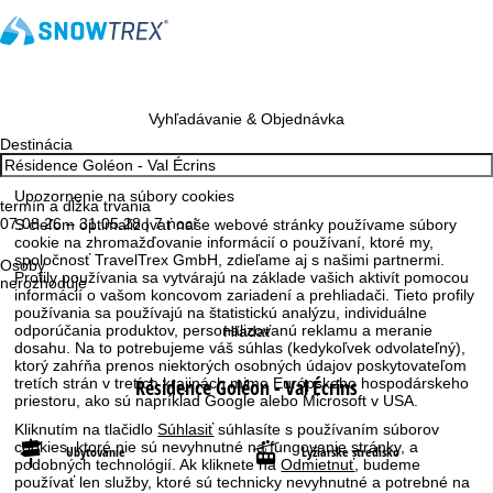
Vyhľadávanie & Objednávka
Destinácia
Upozornenie na súbory cookies
termín a dĺžka trvania
07.08.26 – 31.05.28 | 7 nocí
S cieľom optimalizovať naše webové stránky používame súbory
cookie na zhromažďovanie informácií o používaní, ktoré my,
spoločnosť TravelTrex GmbH, zdieľame aj s našimi partnermi.
Osoby
Profily používania sa vytvárajú na základe vašich aktivít pomocou
nerozhoduje
informácií o vašom koncovom zariadení a prehliadači. Tieto profily
používania sa používajú na štatistickú analýzu, individuálne
odporúčania produktov, personalizovanú reklamu a meranie
Hľadať
dosahu. Na to potrebujeme váš súhlas (kedykoľvek odvolateľný),
ktorý zahŕňa prenos niektorých osobných údajov poskytovateľom
tretích strán v tretích krajinách mimo Európskeho hospodárskeho
Résidence Goléon - Val Écrins
priestoru, ako sú napríklad Google alebo Microsoft v USA.
Kliknutím na tlačidlo
Súhlasiť
súhlasíte s používaním súborov
cookies, ktoré nie sú nevyhnutné na fungovanie stránky, a
Ubytovanie
Lyžiarske stredisko
podobných technológií. Ak kliknete na
Odmietnuť
, budeme
používať len služby, ktoré sú technicky nevyhnutné a potrebné na