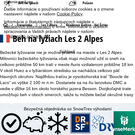
plnenie zmluvy.
Beh na lyžiach
Počasie
Ďalšie informácie o používaní súborov cookies a o zmene
nastavení nájdete v našom
Cookie-Policy
.
Informácie o štatutárnych zástupcoch nájdete v
H
Francúzsko
Les 2 Alpes
Résidence Goléon - Val Écrins
základných informáciách
o firme. Informácie o účeloch
spracovania a Vašich právach nájdete v našom
Beh na lyžiach Les 2 Alpes
vyhlásení o ochrane dát
.
l
a
Súhlasiť
Bežecké lyžovanie nie je možné priamo na mieste v Les 2 Alpes.
Milovníci bežeckého lyžovania však majú možnosť užiť si sneh na
v
celkovo približne 50 km tratí v meste Auris vzdialenom približne 18 km.
V okolí Huez a v lyžiarskom stredisku sa nachádza celkovo päť
n
hlavných okruhov. Najdlhšou traťou je vysokohorská trať "Boucle de
Lacs" vo výške 2 100 m n.m. Dostanete sa na ňu lanovkou DMC a
á
vedie v dĺžke 16 km okolo horského jazera Besson. Dvojkoľajné trate
umožňujú beh v oboch smeroch, takže tu môžete bežať okružné trasy.
s
Bezpečná objednávka so SnowTrex výhodami
t
r