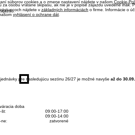
ívaní súborov cookies a o zmene nastavení nájdete v našom
Cookie-Pol
 za osobu vrátane skipasu, ak nie je v popise zájazdu uvedené inak.
 zástupcoch nájdete v
základných informáciách
o firme. Informácie o ú
zájazdu.
v našom
vyhlásení o ochrane dát
.
jednávky pre nasledujúcu sezónu 26/27 je možné navyše
až do 30.09
váracia doba
-št:
09:00-17:00
09:00-14:00
-ne:
zatvorené