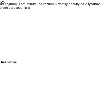
icy
.
 Pod pojmom „Last-Minute” sa rozumejú všetky ponuky od 2 týždňov
čeloch spracovania a
. bezplatne