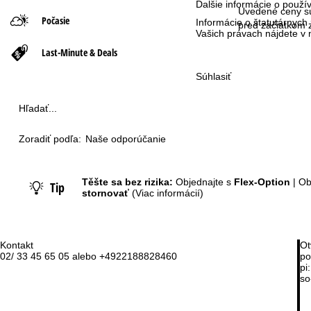
Ďalšie informácie o použ
Uvedené ceny sú
Počasie
Informácie o štatutárnych
n
pred začiatkom 
Vašich právach nájdete 
Last-Minute & Deals
á
Súhlasiť
s
Hľadať...
t
r
Zoradiť podľa:
Naše odporúčanie
á
Těšte sa bez rizika:
Objednajte s
Flex-Option
| Ob
Tip
stornovať
(Viac informácií)
n
k
Kontakt
Ot
a
02/ 33 45 65 05 alebo +4922188828460
po
pi:
so