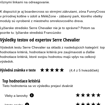
rôznymi linkami na odreagovanie.
K dispozícii je aj boardercross so strmými zákrutami, zóna FunnyCross
v prírodnej kotline v údolí a MélèZone - zábavný park, ktorého všetky
moduly sú vyrobené z miestneho smrekovcového dreva.
Lyžiarske stredisko Serre Chevalier nie je to správne? Potom sa
pozrite tu:
lyžiarske strediská Francúzsko
Výsledky testov od expertov Serre Chevalier
Výsledok testu Serre Chevalier sa skladá z nasledujúcich kategórií: top
hodnotiace kritériá, hodnotiace kritériá pre zaujímavosti a ďalšie
hodnotiace kritériá, ktoré svojou hodnotou majú vplyv na celkový
výsledok.
Výsledná známka v teste
(4,4 z 5 hviezdičiek)
Top hodnotiace kritériá
Tieto hodnotenia sa vo výsledku prejaví dvakrát
Vleky a lanovky