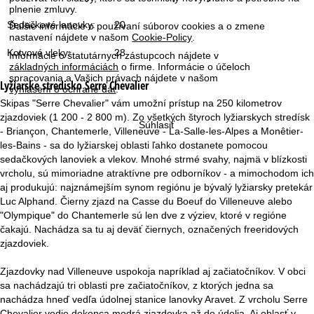
r
plnenie zmluvy.
Sedačkové lanovky:
20
Ďalšie informácie o používaní súborov cookies a o zmene
á
nastavení nájdete v našom
Cookie-Policy
.
Kotvové vleky:
28
Informácie o štatutárnych zástupcoch nájdete v
n
základných informáciách
o firme. Informácie o účeloch
spracovania a Vašich právach nájdete v našom
Lyžiarske stredisko
Serre Chevalier
vyhlásení o ochrane dát
.
k
Skipas "Serre Chevalier" vám umožní prístup na 250 kilometrov
zjazdoviek (1 200 - 2 800 m). Zo všetkých štyroch lyžiarskych stredísk
a
Súhlasiť
- Briançon, Chantemerle, Villeneuve - La-Salle-les-Alpes a Monêtier-
les-Bains - sa do lyžiarskej oblasti ľahko dostanete pomocou
sedačkových lanoviek a vlekov. Mnohé strmé svahy, najmä v blízkosti
vrcholu, sú mimoriadne atraktívne pre odborníkov - a mimochodom ich
aj produkujú: najznámejším synom regiónu je bývalý lyžiarsky pretekár
Luc Alphand. Čierny zjazd na Casse du Boeuf do Villeneuve alebo
"Olympique" do Chantemerle sú len dve z výziev, ktoré v regióne
čakajú. Nachádza sa tu aj deväť čiernych, označených freeridových
zjazdoviek.
Zjazdovky nad Villeneuve uspokoja napríklad aj začiatočníkov. V obci
sa nachádzajú tri oblasti pre začiatočníkov, z ktorých jedna sa
nachádza hneď vedľa údolnej stanice lanovky Aravet. Z vrcholu Serre
Chevalier vedie dokonca modrá zjazdovka až do údolia. Aj oblasť v