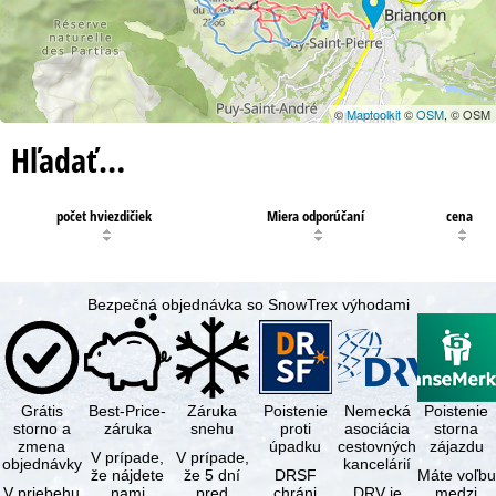
©
Maptoolkit
©
OSM
, © OSM
Hľadať…
počet hviezdičiek
Miera odporúčaní
cena
Bezpečná objednávka so SnowTrex výhodami
Grátis
Best-Price-
Záruka
Poistenie
Nemecká
Poistenie
storno a
záruka
snehu
proti
asociácia
storna
zmena
úpadku
cestovných
zájazdu
V prípade,
V prípade,
objednávky
kancelárií
že nájdete
že 5 dní
DRSF
Máte voľbu
V priebehu
nami
pred
chráni
DRV je
medzi