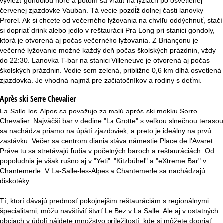
vyviezť gondolou hore a potom sa vrátiť na lyžiach po osvetlenej
červenej zjazdovke Vauban. Tá vedie pozdĺž dolnej časti lanovky
Prorel. Ak si chcete od večerného lyžovania na chvíľu oddýchnuť, stačí
si dopriať drink alebo jedlo v reštaurácii Pra Long pri stanici gondoly,
ktorá je otvorená aj počas večerného lyžovania. Z Briançonu je
večerné lyžovanie možné každý deň počas školských prázdnin, vždy
do 22:30. Lanovka T-bar na stanici Villeneuve je otvorená aj počas
školských prázdnin. Vedie sem zelená, približne 0,6 km dlhá osvetlená
zjazdovka. Je vhodná najmä pre začiatočníkov a rodiny s deťmi.
Après ski Serre Chevalier
La-Salle-les-Alpes sa považuje za malú après-ski mekku Serre
Chevalier. Najväčší bar v dedine "La Grotte" s veľkou slnečnou terasou
sa nachádza priamo na úpätí zjazdoviek, a preto je ideálny na prvú
zastávku. Večer sa centrom diania stáva námestie Place de l'Avaret.
Práve tu sa stretávajú ľudia v početných baroch a reštauráciách. Od
popoludnia je však rušno aj v "Yeti", "Kitzbühel" a "eXtreme Bar" v
Chantemerle. V La-Salle-les-Alpes a Chantemerle sa nachádzajú
diskotéky.
Tí, ktorí dávajú prednosť pokojnejším reštauráciám s regionálnymi
špecialitami, môžu navštíviť štvrť Le Bez v La Salle. Ale aj v ostatných
obciach v údolí nájdete množstvo príležitostí, kde si môžete dopriať