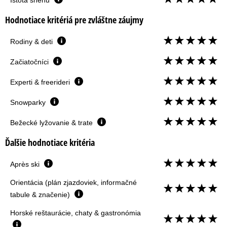
Istota snehu
Hodnotiace kritériá pre zvláštne záujmy
Rodiny & deti
Začiatočníci
Experti & freerideri
Snowparky
Bežecké lyžovanie & trate
Ďalšie hodnotiace kritéria
Après ski
Orientácia (plán zjazdoviek, informačné
tabule & značenie)
Horské reštaurácie, chaty & gastronómia