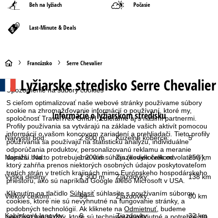
Beh na lyžiach
Počasie
Last-Minute & Deals
H
Francúzsko
Serre Chevalier
Lyžiarske stredisko
Serre Chevalier
l
Upozornenie na súbory cookies
a
S cieľom optimalizovať naše webové stránky používame súbory
cookie na zhromažďovanie informácií o používaní, ktoré my,
Informácie o lyžiarskom stredisku
spoločnosť TravelTrex GmbH, zdieľame aj s našimi partnermi.
v
Profily používania sa vytvárajú na základe vašich aktivít pomocou
informácií o vašom koncovom zariadení a prehliadači. Tieto profily
Najvyšší bod:
2 800 m
Kúzelné koberce:
5
používania sa používajú na štatistickú analýzu, individuálne
n
odporúčania produktov, personalizovanú reklamu a meranie
dosahu. Na to potrebujeme váš súhlas (kedykoľvek odvolateľný),
Najnižší bod:
1 200 m
Zjazdoviek celkom:
250 km
á
ktorý zahŕňa prenos niektorých osobných údajov poskytovateľom
tretích strán v tretích krajinách mimo Európskeho hospodárskeho
Výška dediny:
1 300 m
Zjazdovky:
138 km
priestoru, ako sú napríklad Google alebo Microsoft v USA.
s
Kliknutím na tlačidlo
Súhlasiť
súhlasíte s používaním súborov
Vlekov celkom:
59
Zjazdovky:
80 km
cookies, ktoré nie sú nevyhnutné na fungovanie stránky, a
t
podobných technológií. Ak kliknete na
Odmietnuť
, budeme
Kabínkové lanovky:
6
Zjazdovky:
32 km
používať len služby, ktoré sú technicky nevyhnutné a potrebné na