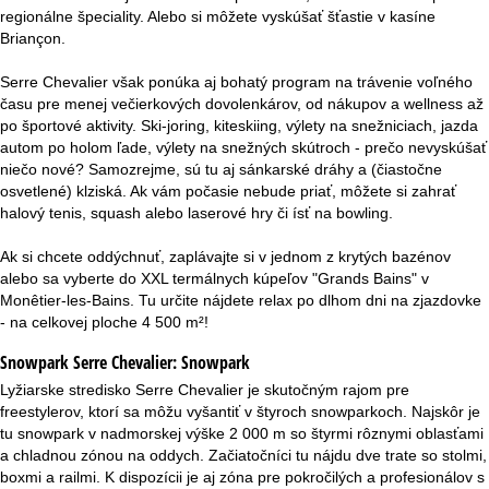
regionálne špeciality. Alebo si môžete vyskúšať šťastie v kasíne
Briançon.
Serre Chevalier však ponúka aj bohatý program na trávenie voľného
času pre menej večierkových dovolenkárov, od nákupov a wellness až
po športové aktivity. Ski-joring, kiteskiing, výlety na snežniciach, jazda
autom po holom ľade, výlety na snežných skútroch - prečo nevyskúšať
niečo nové? Samozrejme, sú tu aj sánkarské dráhy a (čiastočne
osvetlené) klziská. Ak vám počasie nebude priať, môžete si zahrať
halový tenis, squash alebo laserové hry či ísť na bowling.
Ak si chcete oddýchnuť, zaplávajte si v jednom z krytých bazénov
alebo sa vyberte do XXL termálnych kúpeľov "Grands Bains" v
Monêtier-les-Bains. Tu určite nájdete relax po dlhom dni na zjazdovke
- na celkovej ploche 4 500 m²!
Snowpark Serre Chevalier:
Snowpark
Lyžiarske stredisko Serre Chevalier je skutočným rajom pre
freestylerov, ktorí sa môžu vyšantiť v štyroch snowparkoch. Najskôr je
tu snowpark v nadmorskej výške 2 000 m so štyrmi rôznymi oblasťami
a chladnou zónou na oddych. Začiatočníci tu nájdu dve trate so stolmi,
boxmi a railmi. K dispozícii je aj zóna pre pokročilých a profesionálov s