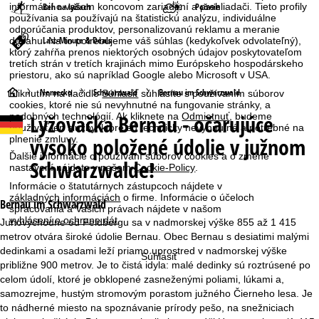
informácií o vašom koncovom zariadení a prehliadači. Tieto profily
Beh na lyžiach
Počasie
používania sa používajú na štatistickú analýzu, individuálne
odporúčania produktov, personalizovanú reklamu a meranie
Last-Minute & Deals
dosahu. Na to potrebujeme váš súhlas (kedykoľvek odvolateľný),
ktorý zahŕňa prenos niektorých osobných údajov poskytovateľom
tretích strán v tretích krajinách mimo Európskeho hospodárskeho
priestoru, ako sú napríklad Google alebo Microsoft v USA.
H
Nemecko
Schwarzwald
Bernau im Schwarzwald
Kliknutím na tlačidlo
Súhlasiť
súhlasíte s používaním súborov
cookies, ktoré nie sú nevyhnutné na fungovanie stránky, a
Lyžovačka
Bernau - očarujúce
podobných technológií. Ak kliknete na
Odmietnuť
, budeme
l
používať len služby, ktoré sú technicky nevyhnutné a potrebné na
vysoko položené údolie v južnom
plnenie zmluvy.
a
Ďalšie informácie o používaní súborov cookies a o zmene
Schwarzwalde!
nastavení nájdete v našom
Cookie-Policy
.
v
Informácie o štatutárnych zástupcoch nájdete v
základných informáciách
o firme. Informácie o účeloch
Bernau im Schwarzwald
n
spracovania a Vašich právach nájdete v našom
vyhlásení o ochrane dát
.
Juhovýchodne od Feldbergu sa v nadmorskej výške 855 až 1 415
metrov otvára široké údolie Bernau. Obec Bernau s desiatimi malými
á
dedinkami a osadami leží priamo uprostred v nadmorskej výške
Súhlasiť
približne 900 metrov. Je to čistá idyla: malé dedinky sú roztrúsené po
s
celom údolí, ktoré je obklopené zasneženými poliami, lúkami a,
samozrejme, hustým stromovým porastom južného Čierneho lesa. Je
t
to nádherné miesto na spoznávanie prírody pešo, na snežniciach