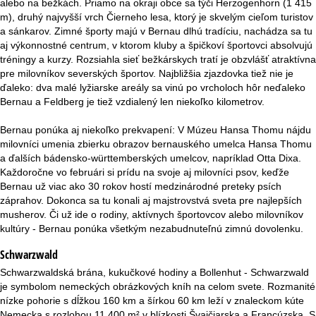
alebo na bežkách. Priamo na okraji obce sa týči Herzogenhorn (1 415
r
m), druhý najvyšší vrch Čierneho lesa, ktorý je skvelým cieľom turistov
a sánkarov. Zimné športy majú v Bernau dlhú tradíciu, nachádza sa tu
á
aj výkonnostné centrum, v ktorom kluby a špičkoví športovci absolvujú
tréningy a kurzy. Rozsiahla sieť bežkárskych tratí je obzvlášť atraktívna
n
pre milovníkov severských športov. Najbližšia zjazdovka tiež nie je
ďaleko: dva malé lyžiarske areály sa vinú po vrcholoch hôr neďaleko
k
Bernau a Feldberg je tiež vzdialený len niekoľko kilometrov.
a
Bernau ponúka aj niekoľko prekvapení: V Múzeu Hansa Thomu nájdu
milovníci umenia zbierku obrazov bernauského umelca Hansa Thomu
a ďalších bádensko-württemberských umelcov, napríklad Otta Dixa.
Každoročne vo februári si prídu na svoje aj milovníci psov, keďže
Bernau už viac ako 30 rokov hostí medzinárodné preteky psích
záprahov. Dokonca sa tu konali aj majstrovstvá sveta pre najlepších
musherov. Či už ide o rodiny, aktívnych športovcov alebo milovníkov
kultúry - Bernau ponúka všetkým nezabudnuteľnú zimnú dovolenku.
Schwarzwald
Schwarzwaldská brána, kukučkové hodiny a Bollenhut - Schwarzwald
je symbolom nemeckých obrázkových kníh na celom svete. Rozmanité
nízke pohorie s dĺžkou 160 km a šírkou 60 km leží v znaleckom kúte
Nemecka s rozlohou 11 400 m² v blízkosti Švajčiarska a Francúzska. S