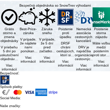
Bezpečná objednávka so SnowTrex výhodami
Grátis
Best-Price-
Záruka
Poistenie
Nemecká
Poistenie
storno a
záruka
snehu
proti
asociácia
storna
zmena
úpadku
cestovných
zájazdu
V prípade,
V prípade,
objednávky
kancelárií
že nájdete
že 5 dní
DRSF
Máte voľbu
V priebehu
nami
pred
chráni
DRV je
medzi
5 dní po
ponúkaný
začiatkom
cestujúcich,
najväčšia
poistením
uskutočnení
zájazd - s
zájazdu
ktorí si
organizácia
proti storn
Viac
Viac
objednávky
rovnakými
(deň
objednajú
cestovných
a
informácií
informácií
Viac
Viac
môžete od
službami
príjazdu)
zájazd
kancelárií a
komplexný
Viac
informácií
Viac
informácií
tejto
zahrnutými
budú
alebo
organizátorov
cestovným
informácií
informácií
objednávky
v cene …
všetky
súvisiace
zájazdov v …
poistením.
Bezpečnosť
:
bezplatne
lyžiarske …
cestovné
…
…
služby u …
Spôsob platby
:
Social Media
:
Naše značky
: