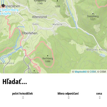
©
Maptoolkit
©
OSM
, © OSM
Hľadať…
počet hviezdičiek
Miera odporúčaní
cena