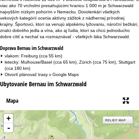
viac ako 70 vrcholmi presahujúcimi hranicu 1 000 m je Schwarzwald
najvyšším nízkym pohorím v Nemecku. Dovolenkári všetkých
vekových kategórií ocenia aktívny zážitok z nádhernej prírodnej
krajiny. Športovci, ktorí sa venujú alpskému lyžovaniu, nároční bežkári,
znalci dobrého jedla a vína, ako aj ľudia, ktorí sa chcú jednoducho
dobre cítiť a nechať sa rozmaznávať - všetkých láka Schwarzwald.
Doprava Bernau im Schwarzwald
vlakom: Freiburg (cca 55 km)
letecky: Mulhouse/Basel (cca 65 km), Zürich (cca 75 km), Stuttgart
(cca 180 km)
Otvoriť plánovač trasy v
Google Maps
Ubytovanie Bernau im Schwarzwald
Mapa
+
RELIEF MAP
-