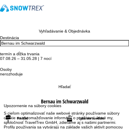
Vyhľadávanie & Objednávka
Destinácia
termín a dĺžka trvania
07.08.26 – 31.05.28 | 7 nocí
Osoby
nerozhoduje
Hľadať
Bernau im Schwarzwald
Upozornenie na súbory cookies
S cieľom optimalizovať naše webové stránky používame súbory
cookie na zhromažďovanie informácií o používaní, ktoré my,
Prehľad
Lyžiarske stredisko
spoločnosť TravelTrex GmbH, zdieľame aj s našimi partnermi.
Profily používania sa vytvárajú na základe vašich aktivít pomocou