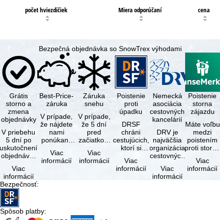
počet hviezdičiek
Miera odporúčaní
cena
Bezpečná objednávka so SnowTrex výhodami
Grátis
Best-Price-
Záruka
Poistenie
Nemecká
Poistenie
storno a
záruka
snehu
proti
asociácia
storna
zmena
úpadku
cestovných
zájazdu
V prípade,
V prípade,
objednávky
kancelárií
že nájdete
že 5 dní
DRSF
Máte voľbu
V priebehu
nami
pred
chráni
DRV je
medzi
5 dní po
ponúkaný
začiatkom
cestujúcich,
najväčšia
poistením
uskutočnení
zájazd - s
zájazdu
ktorí si
organizácia
proti storn
Viac
Viac
objednávky
rovnakými
(deň
objednajú
cestovných
a
informácií
informácií
Viac
Viac
môžete od
službami
príjazdu)
zájazd
kancelárií a
komplexný
Viac
informácií
Viac
informácií
tejto
zahrnutými
budú
alebo
organizátorov
cestovným
informácií
informácií
objednávky
v cene …
všetky
súvisiace
zájazdov v …
poistením.
Bezpečnosť
:
bezplatne
lyžiarske …
cestovné
…
…
služby u …
Spôsob platby
: