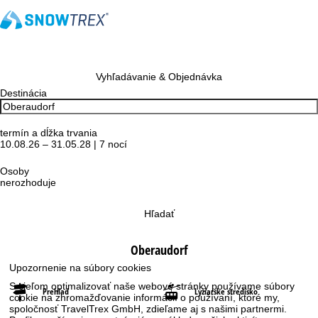
Vyhľadávanie & Objednávka
Destinácia
termín a dĺžka trvania
10.08.26 – 31.05.28 | 7 nocí
Osoby
nerozhoduje
Hľadať
Oberaudorf
Upozornenie na súbory cookies
S cieľom optimalizovať naše webové stránky používame súbory
Prehľad
Lyžiarske stredisko
cookie na zhromažďovanie informácií o používaní, ktoré my,
spoločnosť TravelTrex GmbH, zdieľame aj s našimi partnermi.