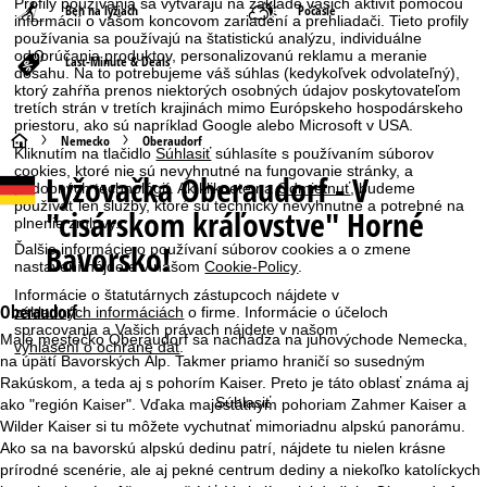
Profily používania sa vytvárajú na základe vašich aktivít pomocou
Beh na lyžiach
Počasie
informácií o vašom koncovom zariadení a prehliadači. Tieto profily
používania sa používajú na štatistickú analýzu, individuálne
odporúčania produktov, personalizovanú reklamu a meranie
Last-Minute & Deals
dosahu. Na to potrebujeme váš súhlas (kedykoľvek odvolateľný),
ktorý zahŕňa prenos niektorých osobných údajov poskytovateľom
tretích strán v tretích krajinách mimo Európskeho hospodárskeho
priestoru, ako sú napríklad Google alebo Microsoft v USA.
H
Nemecko
Oberaudorf
Kliknutím na tlačidlo
Súhlasiť
súhlasíte s používaním súborov
cookies, ktoré nie sú nevyhnutné na fungovanie stránky, a
Lyžovačka
Oberaudorf - V
l
podobných technológií. Ak kliknete na
Odmietnuť
, budeme
používať len služby, ktoré sú technicky nevyhnutné a potrebné na
"cisárskom kráľovstve" Horné
plnenie zmluvy.
a
Bavorsko!
Ďalšie informácie o používaní súborov cookies a o zmene
nastavení nájdete v našom
Cookie-Policy
.
v
Informácie o štatutárnych zástupcoch nájdete v
Oberaudorf
základných informáciách
o firme. Informácie o účeloch
n
spracovania a Vašich právach nájdete v našom
Malé mestečko Oberaudorf sa nachádza na juhovýchode Nemecka,
vyhlásení o ochrane dát
.
na úpätí Bavorských Álp. Takmer priamo hraničí so susedným
á
Rakúskom, a teda aj s pohorím Kaiser. Preto je táto oblasť známa aj
Súhlasiť
ako "región Kaiser". Vďaka majestátnym pohoriam Zahmer Kaiser a
s
Wilder Kaiser si tu môžete vychutnať mimoriadnu alpskú panorámu.
Ako sa na bavorskú alpskú dedinu patrí, nájdete tu nielen krásne
t
prírodné scenérie, ale aj pekné centrum dediny a niekoľko katolíckych