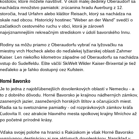
kostolov, ktoré môžete navštíviť. V okolí malej dedinky Oberaudorf sa
r
nachádza množstvo pamiatok: zrúcanina hradu Auerburg z 12.
storočia, hrad Urfahrn alebo kláštor Reisach, ktorý sa nachádza na
á
skale nad obcou. Historický hostinec "Weber an der Wand" svedčí o
začiatkoch cestovného ruchu v obci, ktorá je zároveň
n
najvýznamnejším rekreačným strediskom v údolí bavorského Innu.
k
Rodiny sa môžu priamo z Oberaudorfu vybrať na lyžovačku na
miestny vrch Hocheck alebo do neďalekej lyžiarskej oblasti Zahmer
a
Kaiser. Len niekoľko kilometrov západne od Oberaudorfu sa nachádza
vstup do Sudelfeldu. Ešte väčší SkiWelt Wilder Kaiser-Brixental je tiež
neďaleko a je ľahko dostupný cez Kufstein.
Horné Bavorsko
Je to jedna z najobľúbenejších dovolenkových oblastí v Nemecku - a
to z dobrého dôvodu. Horné Bavorsko je krajinou nádherných zámkov,
zasnených jazier, zasnežených horských štítov a očarujúcich miest.
Radia sa tu svetoznáme pamiatky - od rozprávkových zámkov kráľa
Ľudovíta II. cez atrakcie hlavného mesta spolkovej krajiny Mníchov až
po početné prírodné krásy.
Vďaka svojej polohe na hranici s Rakúskom je však Horné Bavorsko
vysnívanou destináciou aj pre aktívnych dovolenkárov. Napríklad v