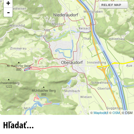
+
RELIEF MAP
-
©
Maptoolkit
©
OSM
, © OSM
Hľadať…