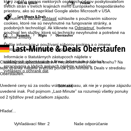
ktorý zahŕňa prenos niektorých osobných údajov poskytovateľom
Beh na lyžiach
Počasie
tretích strán v tretích krajinách mimo Európskeho hospodárskeho
priestoru, ako sú napríklad Google alebo Microsoft v USA.
Last-Minute & Deals
Kliknutím na tlačidlo
Súhlasiť
súhlasíte s používaním súborov
cookies, ktoré nie sú nevyhnutné na fungovanie stránky, a
podobných technológií. Ak kliknete na
Odmietnuť
, budeme
používať len služby, ktoré sú technicky nevyhnutné a potrebné na
H
Nemecko
Allgäu
Oberstaufen
plnenie zmluvy.
Ďalšie informácie o používaní súborov cookies a o zmene
Last-Minute & Deals Oberstaufen
l
nastavení nájdete v našom
Cookie-Policy
.
Informácie o štatutárnych zástupcoch nájdete v
a
základných informáciách
o firme. Informácie o účeloch
Chceli by ste spontánne stráviť nezabudnuteľný čas na snehu? Na
spracovania a Vašich právach nájdete v našom
tejto stránke nájdete prehľad ponúk Last-Minute & Deals v stredisku
vyhlásení o ochrane dát
.
v
Oberstaufen.
n
Uvedené ceny sú za osobu vrátane skipasu, ak nie je v popise zájazdu
Súhlasiť
uvedené inak. Pod pojmom „Last-Minute” sa rozumejú všetky ponuky
á
od 2 týždňov pred začiatkom zájazdu.
s
Hľadať...
t
Vyhľadávací filter
2
r