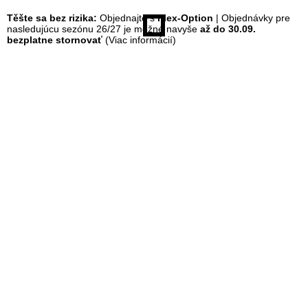
Těšte sa bez rizika:
Objednajte s
Flex-Option
| Objednávky pre
á
nasledujúcu sezónu 26/27 je možné navyše
až do 30.09.
bezplatne stornovať
(Viac informácií)
n
k
a