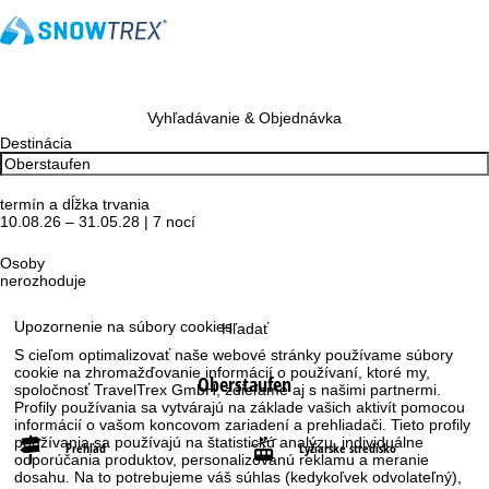
Vyhľadávanie & Objednávka
Destinácia
termín a dĺžka trvania
10.08.26 – 31.05.28 | 7 nocí
Osoby
nerozhoduje
Upozornenie na súbory cookies
Hľadať
S cieľom optimalizovať naše webové stránky používame súbory
cookie na zhromažďovanie informácií o používaní, ktoré my,
Oberstaufen
spoločnosť TravelTrex GmbH, zdieľame aj s našimi partnermi.
Profily používania sa vytvárajú na základe vašich aktivít pomocou
informácií o vašom koncovom zariadení a prehliadači. Tieto profily
používania sa používajú na štatistickú analýzu, individuálne
Prehľad
Lyžiarske stredisko
odporúčania produktov, personalizovanú reklamu a meranie
dosahu. Na to potrebujeme váš súhlas (kedykoľvek odvolateľný),