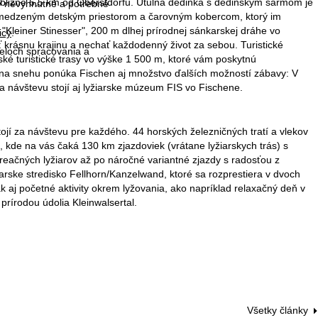
bližne 6,5 km od Oberstdorfu. Útulná dedinka s dedinským šarmom je
ky nevyhnutné a potrebné
vymedzeným detským priestorom a čarovným kobercom, ktorý im
leiner Stinesser", 200 m dlhej prírodnej sánkarskej dráhe vo
icy
.
krásnu krajinu a nechať každodenný život za sebou. Turistické
čeloch spracovania a
ké turistické trasy vo výške 1 500 m, ktoré vám poskytnú
y na snehu ponúka Fischen aj množstvo ďalších možností zábavy: V
a návštevu stojí aj lyžiarske múzeum FIS vo Fischene.
stojí za návštevu pre každého. 44 horských železničných tratí a vlekov
 kde na vás čaká 130 km zjazdoviek (vrátane lyžiarskych trás) s
reačných lyžiarov až po náročné variantné zjazdy s radosťou z
iarske stredisko Fellhorn/Kanzelwand, ktoré sa rozprestiera v dvoch
 aj početné aktivity okrem lyžovania, ako napríklad relaxačný deň v
rírodou údolia Kleinwalsertal.
Všetky články