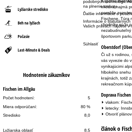
Kúpeľné mestečk
podobných technológií. Ak
na plnenie zmluvy.
vhodná najmä pr
Lyžiarske stredisko
n
pomôže zoznámiť
Ďalšie informácie o použ
Fischene. Túra n
Informácie o štatutárnych
Beh na lyžiach
á
chodníky sú to p
Vašich právach nájdete 
nezabudnuteľný v
s
Počasie
športovom parku 
Súhlasiť
Oberstdorf (Ober
t
Last-Minute & Deals
Či už s rodinou,
r
vás vyvezie do v
vynikajúcimi alp
á
hlbokého snehu p
Hodnotenie zákazníkov
krajinách, totiž
n
rekreačnom kúpal
Fischen im Allgäu
Doprava Fischen 
k
Počet hodnotení:
5
vlakom: Fisch
Miera odporúčaní:
80 %
a
letecky: Inns
Otvoriť plánov
Stredisko
8,0
článok o Fisc
Lyžiarska oblasť
8,5