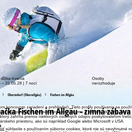
ie o našich zľavových akciách!
 dĺžka trvania
Osoby
 – 31.05.28 | 7 nocí
nerozhoduje
okies
Oberstdorf (Oberallgäu)
Fischen im Allgäu
aše webové stránky používame súbory cookie na zhromažďovanie inform
GmbH, zdieľame aj s našimi partnermi. Profily používania sa vytvárajú 
m koncovom zariadení a prehliadači. Tieto profily používania sa použív
vačka
Fischen im Allgäu - zimná zábava 
porúčania produktov, personalizovanú reklamu a meranie dosahu. Na to
 ktorý zahŕňa prenos niektorých osobných údajov poskytovateľom tretích 
skeho priestoru, ako sú napríklad Google alebo Microsoft v USA.
u
siť
súhlasíte s používaním súborov cookies, ktoré nie sú nevyhnutné na