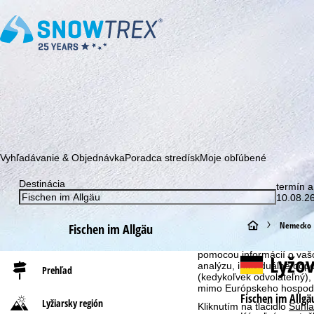
Prihláste sa k odberu nášho newslettera a buďte prvý, kto sa dozv
Vyhľadávanie & Objednávka
Poradca stredísk
Moje obľúbené
Destinácia
termín a
10.08.26
Upozornenie na súbory co
H
Nemecko
Fischen im Allgäu
S cieľom optimalizovať n
my, spoločnosť TravelTrex 
l
pomocou informácií o vašo
Lyžo
analýzu, individuálne od
Prehľad
(kedykoľvek odvolateľný),
a
mimo Európskeho hospodár
Fischen im Allgä
Lyžiarsky región
Kliknutím na tlačidlo
Súhla
v