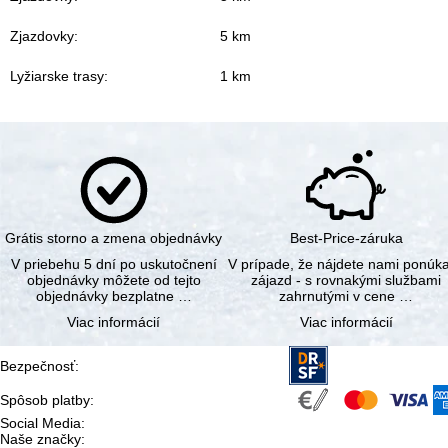
Zjazdovky:
5 km
Lyžiarske trasy:
1 km
Grátis storno a zmena objednávky
Best-Price-záruka
V priebehu 5 dní po uskutočnení
V prípade, že nájdete nami ponúk
objednávky môžete od tejto
zájazd - s rovnakými službami
objednávky bezplatne …
zahrnutými v cene …
Viac informácií
Viac informácií
Bezpečnosť
:
Spôsob platby
:
Social Media
:
Naše značky
: