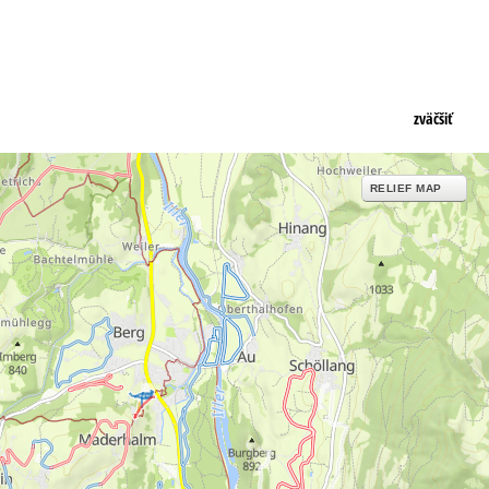
zväčšiť
RELIEF MAP