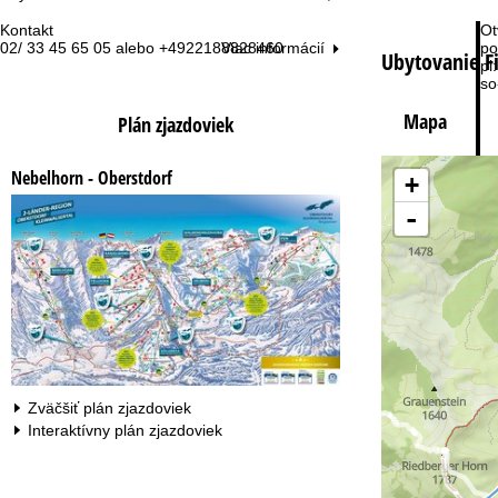
Kontakt
Ot
02/ 33 45 65 05 alebo +4922188828460
po
Viac informácií
Ubytovanie F
pi:
so
Mapa
Plán zjazdoviek
Nebelhorn - Oberstdorf
+
-
Ku
Zväčšiť plán zjazdoviek
Interaktívny plán zjazdoviek