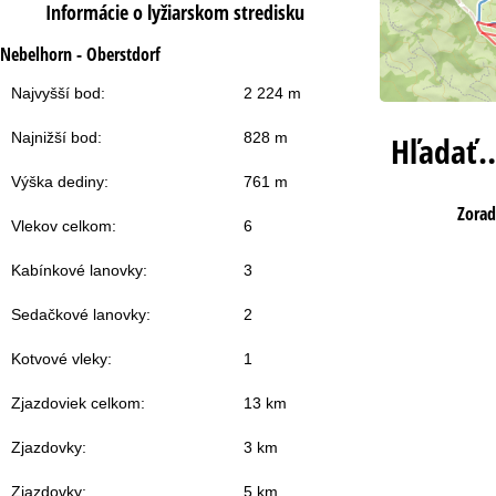
Informácie o lyžiarskom stredisku
Nebelhorn - Oberstdorf
Najvyšší bod:
2 224 m
Najnižší bod:
828 m
Hľadať
Výška dediny:
761 m
Zorad
Vlekov celkom:
6
Kabínkové lanovky:
3
Sedačkové lanovky:
2
Kotvové vleky:
1
Zjazdoviek celkom:
13 km
Zjazdovky:
3 km
Zjazdovky:
5 km