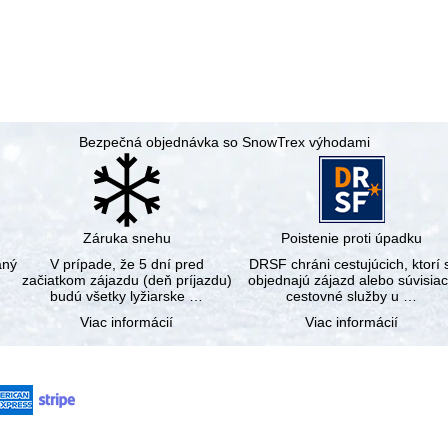
Bezpečná objednávka so SnowTrex výhodami
Záruka snehu
Poistenie proti úpadku
aný
V prípade, že 5 dní pred
DRSF chráni cestujúcich, ktorí s
začiatkom zájazdu (deň príjazdu)
objednajú zájazd alebo súvisia
budú všetky lyžiarske …
cestovné služby u …
Viac informácií
Viac informácií