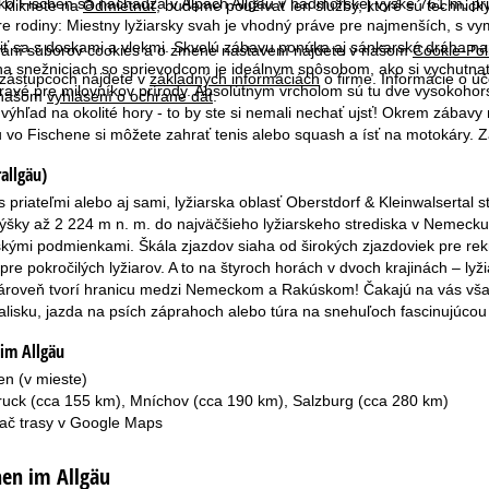
o Fischen sa nachádza v Alpách Allgäu v nadmorskej výške 761 m, pri
 kliknete na
Odmietnuť
, budeme používať len služby, ktoré sú technic
e rodiny: Miestny lyžiarsky svah je vhodný práve pre najmenších, s 
 sa s doskami a vlekmi. Skvelú zábavu ponúka aj sánkarská dráha na "K
ívaní súborov cookies a o zmene nastavení nájdete v našom
Cookie-Pol
a snežniciach so sprievodcom je ideálnym spôsobom, ako si vychutnať 
 zástupcoch nájdete v
základných informáciách
o firme. Informácie o ú
ravé pre milovníkov prírody. Absolútnym vrcholom sú tu dve vysokohors
v našom
vyhlásení o ochrane dát
.
ýhľad na okolité hory - to by ste si nemali nechať ujsť! Okrem zábav
vo Fischene si môžete zahrať tenis alebo squash a ísť na motokáry. Z
allgäu)
 s priateľmi alebo aj sami, lyžiarska oblasť Oberstdorf & Kleinwalsertal 
ýšky až 2 224 m n. m. do najväčšieho lyžiarskeho strediska v Nemecku,
skými podmienkami. Škála zjazdov siaha od širokých zjazdoviek pre rek
re pokročilých lyžiarov. A to na štyroch horách v dvoch krajinách – lyž
 zároveň tvorí hranicu medzi Nemeckom a Rakúskom! Čakajú na vás však
isku, jazda na psích záprahoch alebo túra na snehuľoch fascinujúcou p
im Allgäu
en (v mieste)
bruck (cca 155 km), Mníchov (cca 190 km), Salzburg (cca 280 km)
ač trasy v
Google Maps
hen im Allgäu