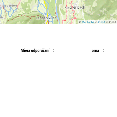
©
Maptoolkit
©
OSM
, © OSM
Miera odporúčaní
cena