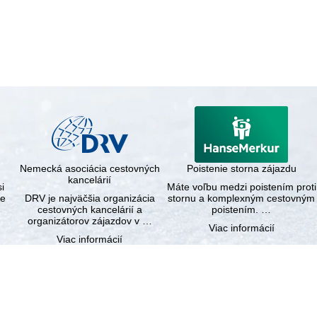
Nemecká asociácia cestovných
Poistenie storna zájazdu
kancelárií
i
Máte voľbu medzi poistením proti
ce
DRV je najväčšia organizácia
stornu a komplexným cestovným
cestovných kancelárií a
poistením. …
organizátorov zájazdov v …
Viac informácií
Viac informácií