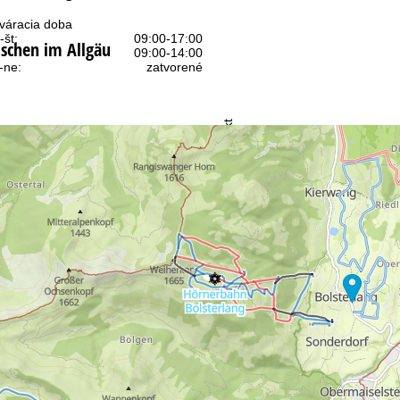
váracia doba
-št:
09:00-17:00
ischen im Allgäu
09:00-14:00
-ne:
zatvorené
Kontakt
 kontaktom