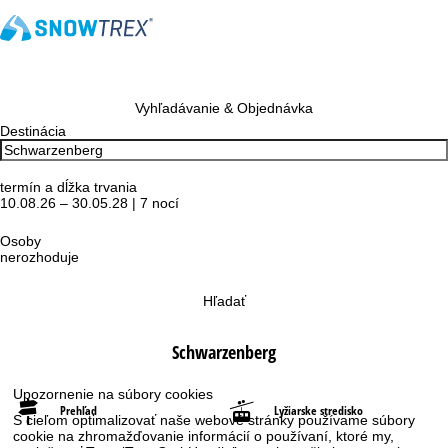
Vyhľadávanie & Objednávka
Destinácia
termín a dĺžka trvania
10.08.26 – 30.05.28 | 7 nocí
Osoby
nerozhoduje
Hľadať
Schwarzenberg
Upozornenie na súbory cookies
Prehľad
Lyžiarske stredisko
S cieľom optimalizovať naše webové stránky používame súbory
cookie na zhromažďovanie informácií o používaní, ktoré my,