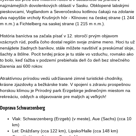
najznámejších dovolenkových oblastí v Sasku. Obklopené labskými
pieskovcami, Vogtlandom a Severočeskou kotlinou čakajú na zdolanie
dva najvyššie vrcholy Krušných hôr - Klínovec na českej strane (1 244
m n.m.) a Fichtelberg na saskej strane (1 215 m n.m.).
História baníctva sa začala písať v 12. storočí prvým objavom
vzácnych rúd, podľa čoho dostal región svoje známe meno. Hoci tu už
nenájdete žiadnych baníkov, stále môžete navštíviť a preskúmať sloje,
šachty a štôlne. Pocit tvrdej práce je tu stále vo vzduchu, rovnako ako
to bolo, keď ťažba v podzemí prebiehala deň čo deň bez slnečného
žiarenia asi 600 rokov.
Atraktívnou prírodou vedú udržiavané zimné turistické chodníky,
krásne zjazdovky a bežkárske trate. V spojení s zdraviu prospešnou
horskou klímou je Prírodný park Erzgebirge jedinečným miestom na
rekreáciu, oddych a objavovanie pre malých aj veľkých!
Doprava Schwarzenberg
Vlak: Schwarzenberg (Erzgeb) (v meste), Aue (Sachs) (cca 10
km)
Let: Drážďany (cca 122 km), Lipsko/Halle (cca 148 km)