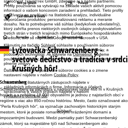
spoločnosť TravelTrex GmbH, zdieľame aj s našimi partnermi.
Beh na lyžiach
Počasie
Profily používania sa vytvárajú na základe vašich aktivít pomocou
informácií o vašom koncovom zariadení a prehliadači. Tieto profily
používania sa používajú na štatistickú analýzu, individuálne
Last-Minute & Deals
odporúčania produktov, personalizovanú reklamu a meranie
dosahu. Na to potrebujeme váš súhlas (kedykoľvek odvolateľný),
ktorý zahŕňa prenos niektorých osobných údajov poskytovateľom
tretích strán v tretích krajinách mimo Európskeho hospodárskeho
H
Nemecko
Krušné hory
Schwarzenberg
priestoru, ako sú napríklad Google alebo Microsoft v USA.
Kliknutím na tlačidlo
Súhlasiť
súhlasíte s používaním súborov
Lyžovačka
Schwarzenberg -
l
cookies, ktoré nie sú nevyhnutné na fungovanie stránky, a
podobných technológií. Ak kliknete na
Odmietnuť
, budeme
svetové dedičstvo a tradícia v srdci
používať len služby, ktoré sú technicky nevyhnutné a potrebné na
a
plnenie zmluvy.
Krušných hôr!
Ďalšie informácie o používaní súborov cookies a o zmene
v
nastavení nájdete v našom
Cookie-Policy
.
Schwarzenberg
Informácie o štatutárnych zástupcoch nájdete v
n
základných informáciách
o firme. Informácie o účeloch
Schwarzenberg sa nachádza v nadmorskej výške 468 m v Krušných
spracovania a Vašich právach nájdete v našom
horách a s približne 18 000 obyvateľmi je jednou z najstarších obcí v
á
vyhlásení o ochrane dát
.
regióne s viac ako 850-ročnou históriou. Mesto, často označované ako
"Perla Krušných hôr", sa vyznačuje zachovalým historickým starým
s
Súhlasiť
mestom, ktoré je posiate romantickými hrázdenými domami a
impozantnými budovami. Medzi pamiatky patrí Schwarzenberský
t
zámok, ktorý sa majestátne týči nad Schwarzenbergom ako