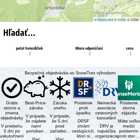
©
Maptoolkit
©
OSM
, © OSM
Hľadať…
počet hviezdičiek
Miera odporúčaní
cena
Bezpečná objednávka so SnowTrex výhodami
Grátis
Best-Price-
Záruka
Poistenie
Nemecká
Poistenie
storno a
záruka
snehu
proti
asociácia
storna
zmena
úpadku
cestovných
zájazdu
V prípade,
V prípade,
objednávky
kancelárií
že nájdete
že 5 dní
DRSF
Máte voľbu
V priebehu
nami
pred
chráni
DRV je
medzi
5 dní po
ponúkaný
začiatkom
cestujúcich,
najväčšia
poistením
uskutočnení
zájazd - s
zájazdu
ktorí si
organizácia
proti storn
Viac
Viac