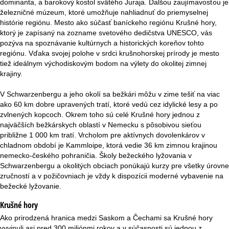
dominanta, a barokový kostol svätého Juraja. Ďalšou zaujímavosťou je
r
železničné múzeum, ktoré umožňuje nahliadnuť do priemyselnej
histórie regiónu. Mesto ako súčasť baníckeho regiónu Krušné hory,
á
ktorý je zapísaný na zozname svetového dedičstva UNESCO, vás
pozýva na spoznávanie kultúrnych a historických koreňov tohto
n
regiónu. Vďaka svojej polohe v srdci krušnohorskej prírody je mesto
tiež ideálnym východiskovým bodom na výlety do okolitej zimnej
k
krajiny.
a
V Schwarzenbergu a jeho okolí sa bežkári môžu v zime tešiť na viac
ako 60 km dobre upravených tratí, ktoré vedú cez idylické lesy a po
zvlnených kopcoch. Okrem toho sú celé Krušné hory jednou z
najväčších bežkárskych oblastí v Nemecku s pôsobivou sieťou
približne 1 000 km tratí. Vrcholom pre aktívnych dovolenkárov v
chladnom období je Kammloipe, ktorá vedie 36 km zimnou krajinou
nemecko-českého pohraničia. Školy bežeckého lyžovania v
Schwarzenbergu a okolitých obciach ponúkajú kurzy pre všetky úrovne
zručností a v požičovniach je vždy k dispozícii moderné vybavenie na
bežecké lyžovanie.
Krušné hory
Ako prirodzená hranica medzi Saskom a Čechami sa Krušné hory
vyvinuli asi pred 300 miliónmi rokov a v súčasnosti sú jednou z