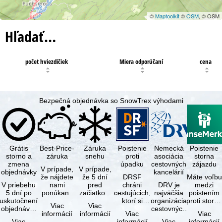
©
Maptoolkit
©
OSM
, © OSM
Hľadať…
počet hviezdičiek
Miera odporúčaní
cena
Bezpečná objednávka so SnowTrex výhodami
Grátis
Best-Price-
Záruka
Poistenie
Nemecká
Poistenie
storno a
záruka
snehu
proti
asociácia
storna
zmena
úpadku
cestovných
zájazdu
V prípade,
V prípade,
objednávky
kancelárií
že nájdete
že 5 dní
DRSF
Máte voľbu
V priebehu
nami
pred
chráni
DRV je
medzi
5 dní po
ponúkaný
začiatkom
cestujúcich,
najväčšia
poistením
uskutočnení
zájazd - s
zájazdu
ktorí si
organizácia
proti storn
Viac
Viac
objednávky
rovnakými
(deň
objednajú
cestovných
a
informácií
informácií
Viac
Viac
môžete od
službami
príjazdu)
zájazd
kancelárií a
komplexný
Viac
informácií
Viac
informácií