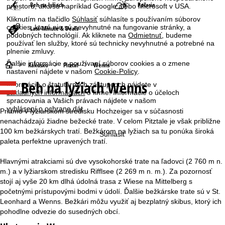
Beh na lyžiach
Počasie
priestoru, ako sú napríklad Google alebo Microsoft v USA.
Kliknutím na tlačidlo
Súhlasiť
súhlasíte s používaním súborov
cookies, ktoré nie sú nevyhnutné na fungovanie stránky, a
Last-Minute & Deals
podobných technológií. Ak kliknete na
Odmietnuť
, budeme
používať len služby, ktoré sú technicky nevyhnutné a potrebné na
plnenie zmluvy.
Ďalšie informácie o používaní súborov cookies a o zmene
H
Rakúsko
Pitztal
Wenns
nastavení nájdete v našom
Cookie-Policy
.
Beh na lyžiach Wenns
Informácie o štatutárnych zástupcoch nájdete v
l
základných informáciách
o firme. Informácie o účeloch
spracovania a Vašich právach nájdete v našom
a
vyhlásení o ochrane dát
.
Priamo v lyžiarskom stredisku Hochzeiger sa v súčasnosti
nenachádzajú žiadne bežecké trate. V celom Pitztale je však približne
v
100 km bežkárskych tratí. Bežkárom na lyžiach sa tu ponúka široká
Súhlasiť
paleta perfektne upravených tratí.
n
Hlavnými atrakciami sú dve vysokohorské trate na ľadovci (2 760 m n.
á
m.) a v lyžiarskom stredisku Rifflsee (2 269 m n. m.). Za pozornosť
stojí aj vyše 20 km dlhá údolná trasa z Wiese na Mittelberg s
s
početnými prístupovými bodmi v údolí. Ďalšie bežkárske trate sú v St.
Leonhard a Wenns. Bežkári môžu využiť aj bezplatný skibus, ktorý ich
t
pohodlne odvezie do susedných obcí.