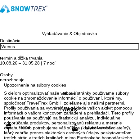
Vyhľadávanie & Objednávka
Destinácia
termín a dĺžka trvania
10.08.26 – 31.05.28 | 7 nocí
Osoby
nerozhoduje
Upozornenie na súbory cookies
S cieľom optimalizovať naše webové stránky používame súbory
Hľadať
cookie na zhromažďovanie informácií o používaní, ktoré my,
spoločnosť TravelTrex GmbH, zdieľame aj s našimi partnermi.
Profily používania sa vytvárajú na základe vašich aktivít pomocou
Wenns
informácií o vašom koncovom zariadení a prehliadači. Tieto profily
používania sa používajú na štatistickú analýzu, individuálne
odporúčania produktov, personalizovanú reklamu a meranie
Prehľad
Lyžiarske stredisko
dosahu. Na to potrebujeme váš súhlas (kedykoľvek odvolateľný),
ktorý zahŕňa prenos niektorých osobných údajov poskytovateľom
tretích strán v tretích krajinách mimo Európskeho hospodárskeho