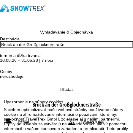
Vyhľadávanie & Objednávka
Destinácia
termín a dĺžka trvania
10.08.26 – 31.05.28 | 7 nocí
Osoby
nerozhoduje
Hľadať
Upozornenie na súbory cookies
Bruck an der Großglocknerstraße
S cieľom optimalizovať naše webové stránky používame súbory
cookie na zhromažďovanie informácií o používaní, ktoré my,
spoločnosť TravelTrex GmbH, zdieľame aj s našimi partnermi.
Prehľad
Lyžiarsky región
Profily používania sa vytvárajú na základe vašich aktivít pomocou
informácií o vašom koncovom zariadení a prehliadači. Tieto profily