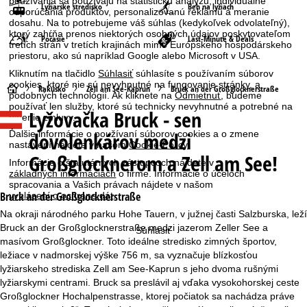
používania sa používajú na štatistickú analýzu, individuálne
Lyžiarske stredisko
Beh na lyžiach
odporúčania produktov, personalizovanú reklamu a meranie
dosahu. Na to potrebujeme váš súhlas (kedykoľvek odvolateľný),
ktorý zahŕňa prenos niektorých osobných údajov poskytovateľom
Počasie
Last-Minute & Deals
tretích strán v tretích krajinách mimo Európskeho hospodárskeho
priestoru, ako sú napríklad Google alebo Microsoft v USA.
Kliknutím na tlačidlo
Súhlasiť
súhlasíte s používaním súborov
cookies, ktoré nie sú nevyhnutné na fungovanie stránky, a
H
Rakúsko
Zell am See-Kaprun
Bruck an der Großglocknerstraße
podobných technológií. Ak kliknete na
Odmietnuť
, budeme
používať len služby, ktoré sú technicky nevyhnutné a potrebné na
Lyžovačka
Bruck - sen
l
plnenie zmluvy.
dovolenkárov medzi
Ďalšie informácie o používaní súborov cookies a o zmene
a
nastavení nájdete v našom
Cookie-Policy
.
Großglocknerom a Zell am See!
Informácie o štatutárnych zástupcoch nájdete v
v
základných informáciách
o firme. Informácie o účeloch
spracovania a Vašich právach nájdete v našom
Bruck an der Großglocknerstraße
vyhlásení o ochrane dát
.
n
Na okraji národného parku Hohe Tauern, v južnej časti Salzburska, leží
Bruck an der Großglocknerstraße medzi jazerom Zeller See a
á
Súhlasiť
masívom Großglockner. Toto ideálne stredisko zimných športov,
ležiace v nadmorskej výške 756 m, sa vyznačuje blízkosťou
s
lyžiarskeho strediska Zell am See-Kaprun s jeho dvoma rušnými
lyžiarskymi centrami. Bruck sa preslávil aj vďaka vysokohorskej ceste
t
Großglockner Hochalpenstrasse, ktorej počiatok sa nachádza práve