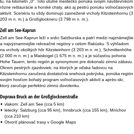
tu, na kilometri „0“. Toto útulné mestečko ponúka svojim návštevníkom
r
rôzne reštaurácie a horské chaty, ako aj pestrú ponuku voľnočasových
aktivít. Scenériu tu vždy dominujú zasnežené vrcholy Kitzsteinhornu (3
á
203 m n. m.) a Großglockneru (3 798 m n. m.).
n
Zell am See-Kaprun
Zell am See-Kaprun leží v srdci Salzburska a patrí medzi najznámejšie
k
a najvýznamnejšie rekreačné regióny v celom Rakúsku. S výhľadom
na vrcholy okolitých hôr Kitzsteinhorn (3 203 m n. m.), Schmittenhöhe
a
(2 000 m n. m.) a Maiskogel (1 675 m n. m.) a je súčasťou pohoria
Hohe Tauern, tento región je synonymom pre dokonalú zimnú zábavu.
Okrem pestrých zjazdoviek, na ktorých je vďaka ľadovcu na
Kitzsteinhornu zaručená dostatočná snehová pokrývka, ponúka región
svojim hosťom bohatý program voľnočasových aktivít a après-ski,
ktorý zaručuje perfektnú zimnú dovolenku.
Doprava Bruck an der Großglocknerstraße
vlakom: Zell am See (cca 5 km)
letecky: Salzburg (cca 95 km), Innsbruck (cca 155 km), Mníchov
(cca 210 km)
Otvoriť plánovač trasy v
Google Maps