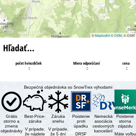
©
Maptoolkit
©
OSM
, © OSM
Hľadať…
počet hviezdičiek
Miera odporúčaní
cena
Bezpečná objednávka so SnowTrex výhodami
Grátis
Best-Price-
Záruka
Poistenie
Nemecká
Poistenie
storno a
záruka
snehu
proti
asociácia
storna
zmena
úpadku
cestovných
zájazdu
V prípade,
V prípade,
objednávky
kancelárií
že nájdete
že 5 dní
DRSF
Máte voľbu