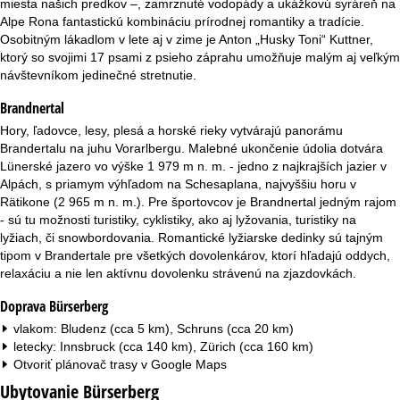
miesta našich predkov –, zamrznuté vodopády a ukážkovú syráreň na
r
Alpe Rona fantastickú kombináciu prírodnej romantiky a tradície.
Osobitným lákadlom v lete aj v zime je Anton „Husky Toni“ Kuttner,
á
ktorý so svojimi 17 psami z psieho záprahu umožňuje malým aj veľkým
návštevníkom jedinečné stretnutie.
n
Brandnertal
k
Hory, ľadovce, lesy, plesá a horské rieky vytvárajú panorámu
Brandertalu na juhu Vorarlbergu. Malebné ukončenie údolia dotvára
a
Lünerské jazero vo výške 1 979 m n. m. - jedno z najkrajších jazier v
Alpách, s priamym výhľadom na Schesaplana, najvyššiu horu v
Rätikone (2 965 m n. m.). Pre športovcov je Brandnertal jedným rajom
- sú tu možnosti turistiky, cyklistiky, ako aj lyžovania, turistiky na
lyžiach, či snowbordovania. Romantické lyžiarske dedinky sú tajným
tipom v Brandertale pre všetkých dovolenkárov, ktorí hľadajú oddych,
relaxáciu a nie len aktívnu dovolenku strávenú na zjazdovkách.
Doprava Bürserberg
vlakom: Bludenz (cca 5 km), Schruns (cca 20 km)
letecky: Innsbruck (cca 140 km), Zürich (cca 160 km)
Otvoriť plánovač trasy v
Google Maps
Ubytovanie Bürserberg