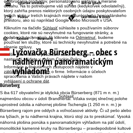
odporúčania produktov, personalizovanú reklamu a meranie
Lyžiarske stredisko
Beh na lyžiach
dosahu. Na to potrebujeme váš súhlas (kedykoľvek odvolateľný),
ktorý zahŕňa prenos niektorých osobných údajov poskytovateľom
tretích strán v tretích krajinách mimo Európskeho hospodárskeho
Počasie
Last-Minute & Deals
priestoru, ako sú napríklad Google alebo Microsoft v USA.
Kliknutím na tlačidlo
Súhlasiť
súhlasíte s používaním súborov
cookies, ktoré nie sú nevyhnutné na fungovanie stránky, a
podobných technológií. Ak kliknete na
Odmietnuť
, budeme
H
Rakúsko
Bürserberg
používať len služby, ktoré sú technicky nevyhnutné a potrebné na
plnenie zmluvy.
Lyžovačka
Bürserberg – obec s
l
Ďalšie informácie o používaní súborov cookies a o zmene
nádherným panoramatickým
nastavení nájdete v našom
Cookie-Policy
.
a
Informácie o štatutárnych zástupcoch nájdete v
výhľadom!
základných informáciách
o firme. Informácie o účeloch
v
spracovania a Vašich právach nájdete v našom
vyhlásení o ochrane dát
.
Bürserberg
n
S iba 617 obyvateľmi je idylická obcia Bürserberg (871 m n. m.)
Súhlasiť
najmenšou obcou v údolí Brandnertal. Vďaka svojej slnečnej polohe
á
uprostred údolia a náhornej plošine Tschengla (1 250 m n. m.) je
Bürserberg rajom pre oddych a voľnočasové aktivity. Či už pešo alebo
s
na lyžiach, je tu nádherná krajina, ktorú stojí za to preskúmať. Vysoká
náhorná plošina ponúka s panoramatickým výhľadom na päť údolí,
t
monolitické kamenné kruhy na Bürserbergu – pravdepodobné kultové