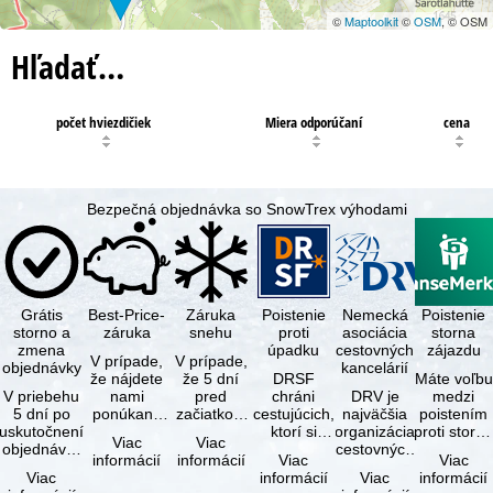
©
Maptoolkit
©
OSM
, © OSM
Hľadať…
počet hviezdičiek
Miera odporúčaní
cena
Bezpečná objednávka so SnowTrex výhodami
Grátis
Best-Price-
Záruka
Poistenie
Nemecká
Poistenie
storno a
záruka
snehu
proti
asociácia
storna
zmena
úpadku
cestovných
zájazdu
V prípade,
V prípade,
objednávky
kancelárií
že nájdete
že 5 dní
DRSF
Máte voľbu
V priebehu
nami
pred
chráni
DRV je
medzi
5 dní po
ponúkaný
začiatkom
cestujúcich,
najväčšia
poistením
uskutočnení
zájazd - s
zájazdu
ktorí si
organizácia
proti storn
Viac
Viac
objednávky
rovnakými
(deň
objednajú
cestovných
a
informácií
informácií
Viac
Viac
môžete od
službami
príjazdu)
zájazd
kancelárií a
komplexný
Viac
informácií
Viac
informácií
tejto
zahrnutými
budú
alebo
organizátorov
cestovným