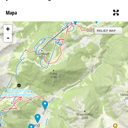
Mapa
+
RELIEF MAP
-