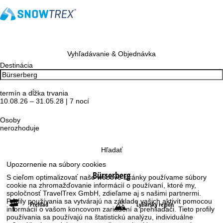
Vyhľadávanie & Objednávka
Destinácia
termín a dĺžka trvania
10.08.26 – 31.05.28 | 7 nocí
Osoby
nerozhoduje
Hľadať
Upozornenie na súbory cookies
Bürserberg
S cieľom optimalizovať naše webové stránky používame súbory
cookie na zhromažďovanie informácií o používaní, ktoré my,
spoločnosť TravelTrex GmbH, zdieľame aj s našimi partnermi.
Profily používania sa vytvárajú na základe vašich aktivít pomocou
Prehľad
Lyžiarsky región
informácií o vašom koncovom zariadení a prehliadači. Tieto profily
používania sa používajú na štatistickú analýzu, individuálne