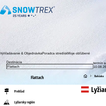
Prihláste sa k odberu nášho newslettera a buďte prvý, kto sa dozv
Vyhľadávanie & Objednávka
Poradca stredísk
Moje obľúbené
Destinácia
termín a
10.08.26
H
Rakúsko
Flattach
l
Lyžia
Prehľad
a
Lyžiarsky región
v