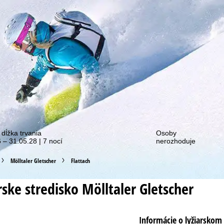
ie o našich zľavových akciách!
 dĺžka trvania
Osoby
 – 31.05.28 | 7 nocí
nerozhoduje
Mölltaler Gletscher
Flattach
rske stredisko
Mölltaler Gletscher
Informácie o lyžiarskom