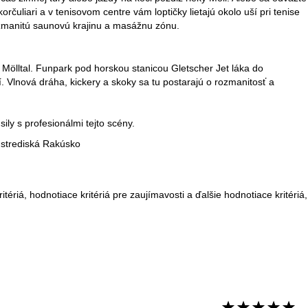
rčuliari a v tenisovom centre vám loptičky lietajú okolo uší pri tenise
rozmanitú saunovú krajinu a masážnu zónu.
i Mölltal. Funpark pod horskou stanicou Gletscher Jet láka do
 Vlnová dráha, kickery a skoky sa tu postarajú o rozmanitosť a
ily s profesionálmi tejto scény.
e strediská Rakúsko
tériá, hodnotiace kritériá pre zaujímavosti a ďalšie hodnotiace kritériá,