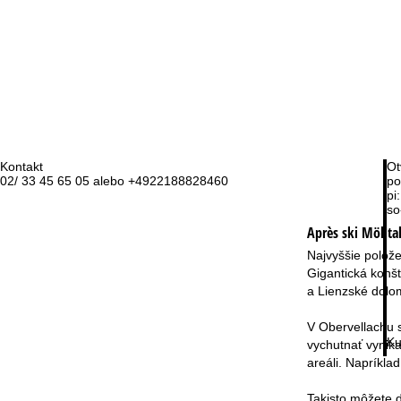
Kontakt
Ot
02/ 33 45 65 05 alebo +4922188828460
po
pi:
so
Après ski Mölltal
Najvyššie polože
Gigantická konšt
a Lienzské dolom
V Obervellachu s
Ku
vychutnať vynika
areáli. Napríkla
Takisto môžete d