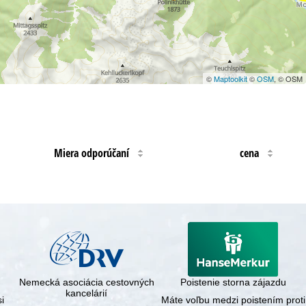
©
Maptoolkit
©
OSM
, © OSM
Miera odporúčaní
cena
Nemecká asociácia cestovných
Poistenie storna zájazdu
kancelárií
i
Máte voľbu medzi poistením proti