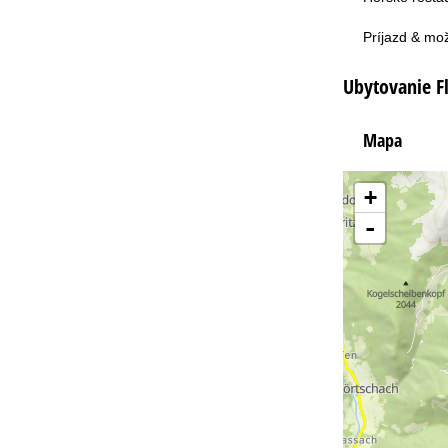
Príjazd & mo
Ubytovanie Fl
Mapa
+
-