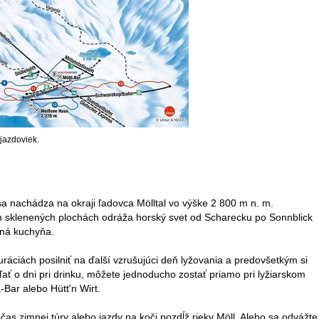
zjazdoviek.
a nachádza na okraji ľadovca Mölltal vo výške 2 800 m n. m.
ch sklenených plochách odráža horský svet od Scharecku po Sonnblick
dná kuchyňa.
uráciách posilniť na ďalší vzrušujúci deň lyžovania a predovšetkým si
ať o dni pri drinku, môžete jednoducho zostať priamo pri lyžiarskom
-Bar alebo Hütt'n Wirt.
čas zimnej túry alebo jazdy na koči pozdĺž rieky Möll. Alebo sa odvážte