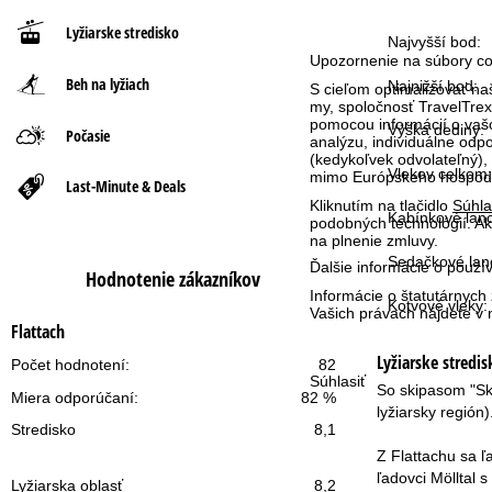
Lyžiarske stredisko
n
Najvyšší bod:
Upozornenie na súbory co
Beh na lyžiach
á
Najnižší bod:
S cieľom optimalizovať n
my, spoločnosť TravelTrex 
pomocou informácií o vašo
s
Výška dediny:
Počasie
analýzu, individuálne od
(kedykoľvek odvolateľný),
Vlekov celkom:
t
mimo Európskeho hospodár
Last-Minute & Deals
Kliknutím na tlačidlo
Súhla
Kabínkové lan
r
podobných technológií. Ak
na plnenie zmluvy.
Sedačkové lan
á
Ďalšie informácie o použ
Hodnotenie zákazníkov
Informácie o štatutárnych
Kotvové vleky:
n
Vašich právach nájdete 
Flattach
k
Lyžiarske stredi
Počet hodnotení:
82
Súhlasiť
So skipasom "Ski
Miera odporúčaní:
82 %
a
lyžiarsky región)
Stredisko
8,1
Z Flattachu sa ľ
ľadovci Mölltal 
Lyžiarska oblasť
8,2