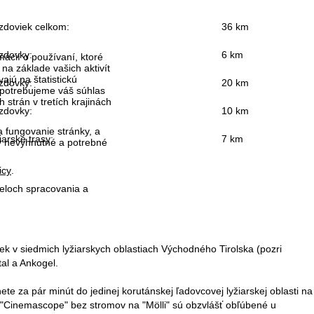
zdoviek celkom:
36 km
zdovky:
6 km
ácií o používaní, ktoré
na základe vašich aktivít
ajú na štatistickú
zdovky:
20 km
 potrebujeme váš súhlas
strán v tretích krajinách
zdovky:
10 km
 fungovanie stránky, a
iarske trasy:
7 km
ky nevyhnutné a potrebné
icy
.
čeloch spracovania a
ek v siedmich lyžiarskych oblastiach Východného Tirolska (pozri
tal a Ankogel.
 za pár minút do jedinej korutánskej ľadovcovej lyžiarskej oblasti na
ky "Cinemascope" bez stromov na "Mölli" sú obzvlášť obľúbené u