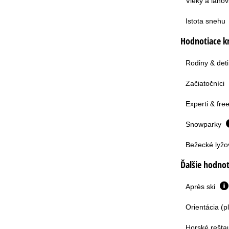
Vleky a lano
Istota snehu
Hodnotiace kr
Rodiny & det
Začiatočníci
Experti & fre
Snowparky
Bežecké lyžo
Ďalšie hodnot
Après ski
Orientácia (p
Horské rešta