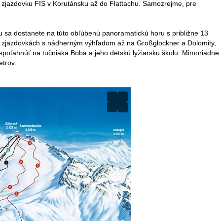
nú zjazdovku FIS v Korutánsku až do Flattachu. Samozrejme, pre
tzu sa dostanete na túto obľúbenú panoramatickú horu s približne 13
ých zjazdovkách s nádherným výhľadom až na Großglockner a Dolomity,
 spoľahnúť na tučniaka Boba a jeho detskú lyžiarsku školu. Mimoriadne
etrov.