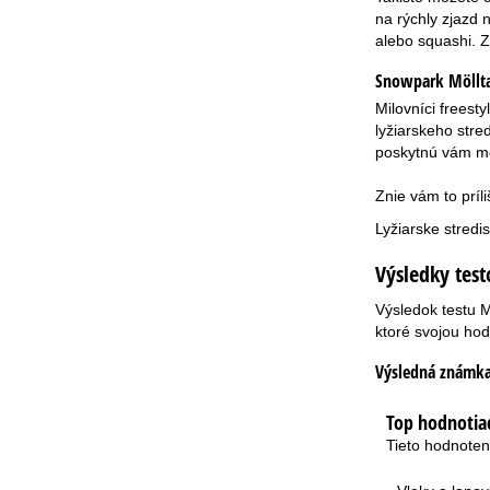
na rýchly zjazd n
alebo squashi. Z
Snowpark Möllta
Milovníci freest
lyžiarskeho stre
poskytnú vám mo
Znie vám to príl
Lyžiarske stredi
Výsledky test
Výsledok testu Mö
ktoré svojou hod
Výsledná známka
Top hodnotiac
Tieto hodnoten