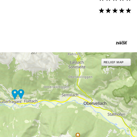
zväčšiť
RELIEF MAP