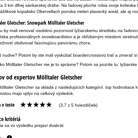
a 3 km dlhej sánkarskej dráhe. Na ľadovej ploche robia svoje kolieska ko
ážitkové kúpalisko Obervellach ponúka nielen plavecký areál, ale aj 
ler Gletscher:
Snowpark Mölltaler Gletscher
ylu by mali venovať osobitnú pozornosť lyžiarskemu stredisku na ľadovc
diska profesionálnych snowboardistov a je obľúbeným miestom stretnutí.
žnosť obdivovať fascinujúcu panorámu zhora.
iš nudne? Potom by ste mali vyskúšať boardercrossovú trať a zmerať si s
sko Mölltaler Gletscher nie je to správne? Potom sa pozrite tu:
lyžiarsk
ov od expertov Mölltaler Gletscher
lltaler Gletscher sa skladá z nasledujúcich kategórií: top hodnotiace kri
notou majú vplyv na celkový výsledok.
 v teste
(3,7 z 5 hviezdičiek)
e kritériá
ia sa vo výsledku prejaví dvakrát