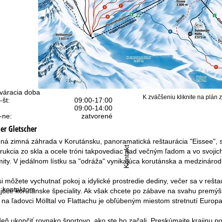
váracia doba
K zväčšeniu kliknite na plán 
-št:
09:00-17:00
09:00-14:00
-ne:
zatvorené
er Gletscher
ná zimná záhrada v Korutánsku, panoramatická reštaurácia "Eissee", s
Kontakt
rukcia zo skla a ocele tróni takpovediac nad večným ľadom a vo svoji
ity. V jedálnom lístku sa "odráža" vynikajúca korutánska a medzináro
i môžete vychutnať pokoj a idylické prostredie dediny, večer sa v rešta
 kontaktom
júce korutánske špeciality. Ak však chcete po zábave na svahu premýšľ
d na ľadovci Mölltal vo Flattachu je obľúbeným miestom stretnutí Europa
eň ukončiť rovnako športovo, ako ste ho začali. Preskúmajte krajinu po