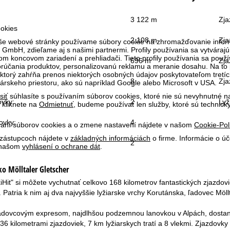
3 122 m
Zja
okies
2 108 m
Zja
aše webové stránky používame súbory cookie na zhromažďovanie inform
GmbH, zdieľame aj s našimi partnermi. Profily používania sa vytvárajú 
m koncovom zariadení a prehliadači. Tieto profily používania sa použív
696 m
Zja
porúčania produktov, personalizovanú reklamu a meranie dosahu. Na to
 ktorý zahŕňa prenos niektorých osobných údajov poskytovateľom tretích 
8
Zja
skeho priestoru, ako sú napríklad Google alebo Microsoft v USA.
siť
súhlasíte s používaním súborov cookies, ktoré nie sú nevyhnutné na
ovky:
2
Lyž
 kliknete na
Odmietnuť
, budeme používať len služby, ktoré sú technic
ovky:
4
ívaní súborov cookies a o zmene nastavení nájdete v našom
Cookie-Pol
 zástupcoch nájdete v
základných informáciách
o firme. Informácie o ú
2
v našom
vyhlásení o ochrane dát
.
sko
Mölltaler Gletscher
Hit" si môžete vychutnať celkovo 168 kilometrov fantastických zjazdovi
. Patria k nim aj dva najvyššie lyžiarske vrchy Korutánska, ľadovec Möll
adovcovým expresom, najdlhšou podzemnou lanovkou v Alpách, dostanete
s 36 kilometrami zjazdoviek, 7 km lyžiarskych tratí a 8 vlekmi. Zjazdov