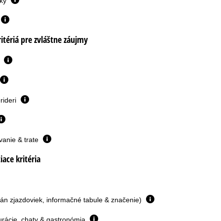
vky
itériá pre zvláštne záujmy
i
erideri
vanie & trate
iace kritéria
lán zjazdoviek, informačné tabule & značenie)
urácie, chaty & gastronómia