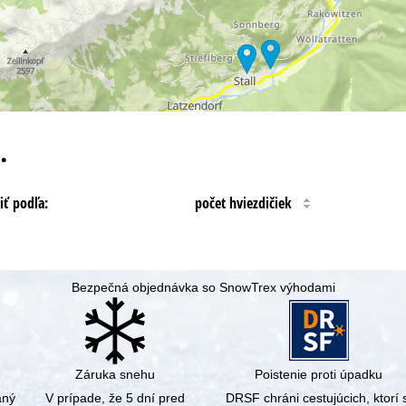
…
iť podľa:
počet hviezdičiek
Bezpečná objednávka so SnowTrex výhodami
Záruka snehu
Poistenie proti úpadku
aný
V prípade, že 5 dní pred
DRSF chráni cestujúcich, ktorí s