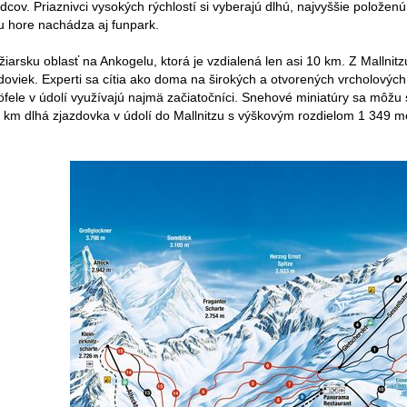
dcov. Priaznivci vysokých rýchlostí si vyberajú dlhú, najvyššie polože
 tu hore nachádza aj funpark.
žiarsku oblasť na Ankogelu, ktorá je vzdialená len asi 10 km. Z Mallni
zdoviek. Experti sa cítia ako doma na širokých a otvorených vrcholov
Köfele v údolí využívajú najmä začiatočníci. Snehové miniatúry sa môžu
 5 km dlhá zjazdovka v údolí do Mallnitzu s výškovým rozdielom 1 349 m