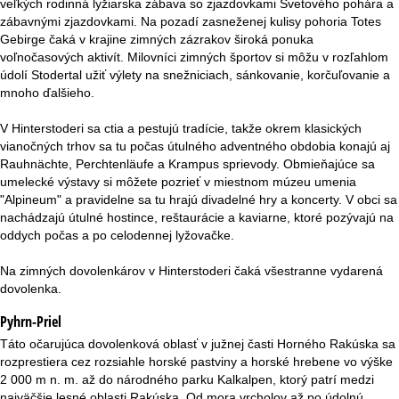
veľkých rodinná lyžiarska zábava so zjazdovkami Svetového pohára a
r
zábavnými zjazdovkami. Na pozadí zasneženej kulisy pohoria Totes
Gebirge čaká v krajine zimných zázrakov široká ponuka
á
voľnočasových aktivít. Milovníci zimných športov si môžu v rozľahlom
údolí Stodertal užiť výlety na snežniciach, sánkovanie, korčuľovanie a
n
mnoho ďalšieho.
k
V Hinterstoderi sa ctia a pestujú tradície, takže okrem klasických
vianočných trhov sa tu počas útulného adventného obdobia konajú aj
a
Rauhnächte, Perchtenläufe a Krampus sprievody. Obmieňajúce sa
umelecké výstavy si môžete pozrieť v miestnom múzeu umenia
"Alpineum" a pravidelne sa tu hrajú divadelné hry a koncerty. V obci sa
nachádzajú útulné hostince, reštaurácie a kaviarne, ktoré pozývajú na
oddych počas a po celodennej lyžovačke.
Na zimných dovolenkárov v Hinterstoderi čaká všestranne vydarená
dovolenka.
Pyhrn-Priel
Táto očarujúca dovolenková oblasť v južnej časti Horného Rakúska sa
rozprestiera cez rozsiahle horské pastviny a horské hrebene vo výške
2 000 m n. m. až do národného parku Kalkalpen, ktorý patrí medzi
najväčšie lesné oblasti Rakúska. Od mora vrcholov až po údolnú