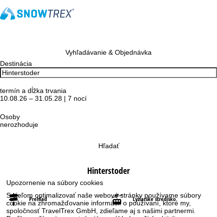
Vyhľadávanie & Objednávka
Destinácia
termín a dĺžka trvania
10.08.26 – 31.05.28 | 7 nocí
Osoby
nerozhoduje
Hľadať
Hinterstoder
Upozornenie na súbory cookies
S cieľom optimalizovať naše webové stránky používame súbory
Prehľad
Lyžiarske stredisko
cookie na zhromažďovanie informácií o používaní, ktoré my,
spoločnosť TravelTrex GmbH, zdieľame aj s našimi partnermi.