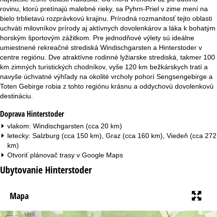
rovinu, ktorú pretínajú malebné rieky, sa Pyhrn-Priel v zime mení na
bielo trblietavú rozprávkovú krajinu. Prírodná rozmanitosť tejto oblasti
uchváti milovníkov prírody aj aktívnych dovolenkárov a láka k bohatým
horským športovým zážitkom. Pre jednodňové výlety sú ideálne
umiestnené rekreačné strediská Windischgarsten a Hinterstoder v
centre regiónu. Dve atraktívne rodinné lyžiarske strediská, takmer 100
km zimných turistických chodníkov, vyše 120 km bežkárskych tratí a
navyše úchvatné výhľady na okolité vrcholy pohorí Sengsengebirge a
Toten Gebirge robia z tohto regiónu krásnu a oddychovú dovolenkovú
destináciu.
Doprava Hinterstoder
vlakom: Windischgarsten (cca 20 km)
letecky: Salzburg (cca 150 km), Graz (cca 160 km), Viedeň (cca 272
km)
Otvoriť plánovač trasy v
Google Maps
Ubytovanie Hinterstoder
Mapa