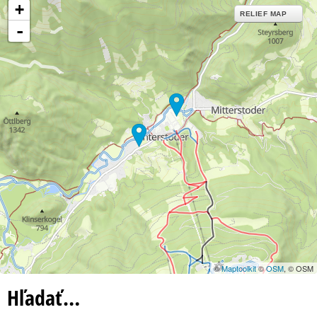
+
RELIEF MAP
-
©
Maptoolkit
©
OSM
, © OSM
Hľadať…