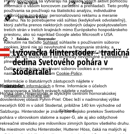
Profily používania sa vytvárajú na základe vašich aktivít pomocou
Beh na lyžiach
Počasie
informácií o vašom koncovom zariadení a prehliadači. Tieto profily
používania sa používajú na štatistickú analýzu, individuálne
odporúčania produktov, personalizovanú reklamu a meranie
Last-Minute & Deals
dosahu. Na to potrebujeme váš súhlas (kedykoľvek odvolateľný),
ktorý zahŕňa prenos niektorých osobných údajov poskytovateľom
tretích strán v tretích krajinách mimo Európskeho hospodárskeho
priestoru, ako sú napríklad Google alebo Microsoft v USA.
H
Rakúsko
Hinterstoder
Kliknutím na tlačidlo
Súhlasiť
súhlasíte s používaním súborov
cookies, ktoré nie sú nevyhnutné na fungovanie stránky, a
Lyžovačka
Hinterstoder - tradičná
l
podobných technológií. Ak kliknete na
Odmietnuť
, budeme
používať len služby, ktoré sú technicky nevyhnutné a potrebné na
dedina Svetového pohára v
plnenie zmluvy.
a
Stodertale!
Ďalšie informácie o používaní súborov cookies a o zmene
nastavení nájdete v našom
Cookie-Policy
.
v
Informácie o štatutárnych zástupcoch nájdete v
Hinterstoder
základných informáciách
o firme. Informácie o účeloch
n
spracovania a Vašich právach nájdete v našom
Horská obec Hinterstoder je idylickým centrom hornorakúskej
vyhlásení o ochrane dát
.
dovolenkovej oblasti Pyhrn-Priel. Obec leží v nadmorskej výške
á
necelých 600 m v údolí Stodertal, približne 140 km východne od
Súhlasiť
Salzburgu. Hinterstoder je známy ako dejisko pretekov Svetového
s
pohára v obrovskom slalome a super-G, ale aj ako oddychové
rekreačné stredisko pre milovníkov zimných športov všetkého druhu.
t
Na miestnom vrchu Hinterstoder, Hutterer Höss, čaká na malých aj