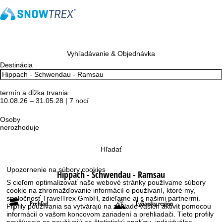
Vyhľadávanie & Objednávka
Destinácia
termín a dĺžka trvania
10.08.26 – 31.05.28 | 7 nocí
Osoby
nerozhoduje
Hľadať
Upozornenie na súbory cookies
Hippach - Schwendau - Ramsau
S cieľom optimalizovať naše webové stránky používame súbory
cookie na zhromažďovanie informácií o používaní, ktoré my,
spoločnosť TravelTrex GmbH, zdieľame aj s našimi partnermi.
Prehľad
Lyžiarsky región
Profily používania sa vytvárajú na základe vašich aktivít pomocou
informácií o vašom koncovom zariadení a prehliadači. Tieto profily