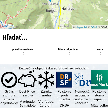
©
Maptoolkit
©
OSM
, © OSM
Hľadať…
počet hviezdičiek
Miera odporúčaní
cena
Bezpečná objednávka so SnowTrex výhodami
Grátis
Best-Price-
Záruka
Poistenie
Nemecká
Poistenie
storno a
záruka
snehu
proti
asociácia
storna
zmena
úpadku
cestovných
zájazdu
V prípade,
V prípade,
objednávky
kancelárií
že nájdete
že 5 dní
DRSF
Máte voľbu