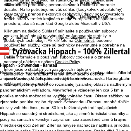
používania sa používajú na štatistickú analýzu, individuálne
Lyžiarske stredisko
Beh na lyžiach
odporúčania produktov, personalizovanú reklamu a meranie
dosahu. Na to potrebujeme váš súhlas (kedykoľvek odvolateľný),
ktorý zahŕňa prenos niektorých osobných údajov poskytovateľom
Počasie
Last-Minute & Deals
tretích strán v tretích krajinách mimo Európskeho hospodárskeho
priestoru, ako sú napríklad Google alebo Microsoft v USA.
Kliknutím na tlačidlo
Súhlasiť
súhlasíte s používaním súborov
cookies, ktoré nie sú nevyhnutné na fungovanie stránky, a
H
Rakúsko
Zillertal
Hippach - Schwendau - Ramsau
podobných technológií. Ak kliknete na
Odmietnuť
, budeme
používať len služby, ktoré sú technicky nevyhnutné a potrebné na
Lyžovačka
Hippach - 100% Zillertal
l
plnenie zmluvy.
Ďalšie informácie o používaní súborov cookies a o zmene
a
nastavení nájdete v našom
Cookie-Policy
.
Hippach - Schwendau - Ramsau
Informácie o štatutárnych zástupcoch nájdete v
Rekreačné stredisko Hippach leží priamo v srdci alpskej oblasti Zillertal
v
základných informáciách
o firme. Informácie o účeloch
a očarí Vás svojou pohostinnosťou. K kabínková lanovka Horbergbahn
spracovania a Vašich právach nájdete v našom
vyhlásení o ochrane dát
.
umožňuje výborný prístup do rozmanitej lyžiarskej oblasti s nádherným
n
panoramatickým výhľadom. Mayrhofen je vziadelný len cca 5 km a
ponúka mnohé možnosti na využitie voľného času. Okrem zážitkov na
á
Súhlasiť
zjazdovke ponúka región Hippach-Schwendau-Ramsau mnohé ďalšie
aktivity voľného času, napr. 30 km bežkárskych tratí spájajúcich
s
Hippach so susednými strediskami, ako aj zimné turistické chodníky a
jazdy na saniach s konským záprahom cez zasneženú zimnú krajinu.
t
V neďalekej obci Zell am Ziller sa navyše nachádza najdlhšia prírodná
sánkárska dráha Zillertalu s večerným osvetlením. Dráha dlhá 7 km s