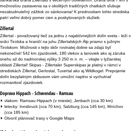
r
možnosťou zastavenia sa v okolitých tradičných chatkách sľubuje
nezabudnuteľný zážitok zo sánkovania! K prednostiam tohto strediska
á
patrí veľmi dobrý pomer cien a poskytovaných služieb.
n
Zillertal
Zillertal - považovaný tiež za jednu z najaktívnejších dolín sveta - leží v
k
srdci Tirolska a hraničí na juhu Zillertalských Álp priamo s južným
Tirolskom. Možnosti v tejto skôr rovinatej doline sa zdajú byť
a
nekonečné! 542 km zjazdoviek, 180 vlekov a lanoviek ako aj záruka
snehu až do nadmorskej výšky 3 250 m n. m. – vitajte v lyžiarskej
oblasti Zillertal! Skipas - Zillertaler Superskipas je platný v rámci v
strediskách Zillertal, Gerlostal, Tuxertal ako aj Wildkogel. Prepojenie
dolín bezplatným skibusom vám umožní naplno si vychutnať
rozmanitosť zjazdoviek.
Doprava Hippach - Schwendau - Ramsau
vlakom: Ramsau-Hippach (v mieste), Jenbach (cca 30 km)
letecky: Innsbruck (cca 70 km), Salzburg (cca 145 km), Mníchov
(cca 185 km)
Otvoriť plánovač trasy v
Google Maps