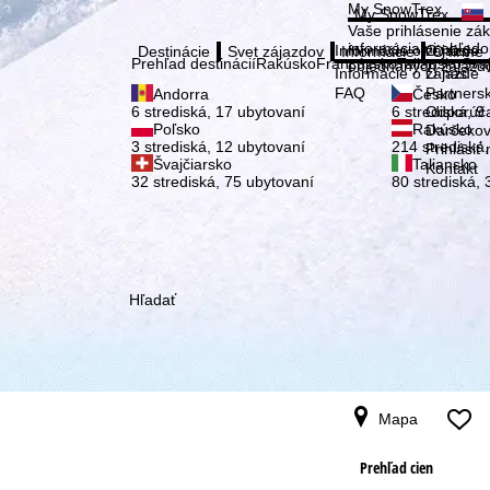
Vybe
My SnowTrex
My SnowTrex
Prihlásiť
Vaše prihlásenie zá
informáciami ohľad
Informácie o zájazde
O nás
Destinácie
Svet zájazdov
Informácie
O firme
Prehľad destinácií
Rakúsko
Francúzsko
Taliansko
Šva
objednaných zájazd
Informácie o zájazde
O nás
FAQ
Partners
Andorra
Česko
Odporúčan
6 strediská, 17 ubytovaní
6 strediská, 9
Poľsko
Rakúsko
Darčekov
3 strediská, 12 ubytovaní
214 strediská
Prihlásiť
Švajčiarsko
Taliansko
Kontakt
32 strediská, 75 ubytovaní
80 strediská,
Hľadať
Mapa
Prehľad cien