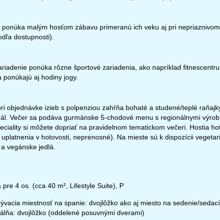
 kontaktom
 ponúka malým hosťom zábavu primeranú ich veku aj pri nepriaznivom p
dľa dostupnosti).
riadenie ponúka rôzne športové zariadenia, ako napríklad fitnescentru
a ponúkajú aj hodiny jogy.
ri objednávke izieb s polpenziou zahŕňa bohaté a studené/teplé raňaj
dál. Večer sa podáva gurmánske 5-chodové menu s regionálnymi výrobk
eciality si môžete dopriať na pravidelnom tematickom večeri. Hostia h
uplatnenia v hotovosti, neprenosné). Na mieste sú k dispozícii vegetar
 a vegánske jedlá.
 pre 4 os. (cca 40 m², Lifestyle Suite), P
ývacia miestnosť na spanie: dvojlôžko ako aj miesto na sedenie/sedací
álňa: dvojlôžko (oddelené posuvnými dverami)