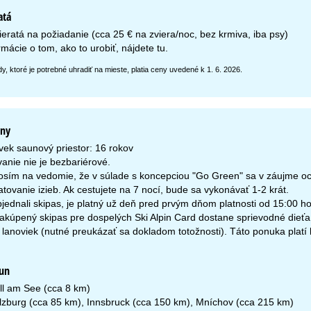
atá
eratá na požiadanie (cca 25 € na zviera/noc, bez krmiva, iba psy)
rmácie o tom, ako to urobiť, nájdete
tu
.
y, ktoré je potrebné uhradiť na mieste, platia ceny uvedené k 1. 6. 2026.
yny
vek saunový priestor: 16 rokov
anie nie je bezbariérové.
osím na vedomie, že v súlade s koncepciou "Go Green" sa v záujme och
tovanie izieb. Ak cestujete na 7 nocí, bude sa vykonávať 1-2 krát.
bjednali skipas, je platný už deň pred prvým dňom platnosti od 15:00 h
akúpený skipas pre dospelých Ski Alpin Card dostane sprievodné dieťa
 lanoviek (nutné preukázať sa dokladom totožnosti). Táto ponuka platí
un
ll am See (cca 8 km)
alzburg (cca 85 km), Innsbruck (cca 150 km), Mníchov (cca 215 km)