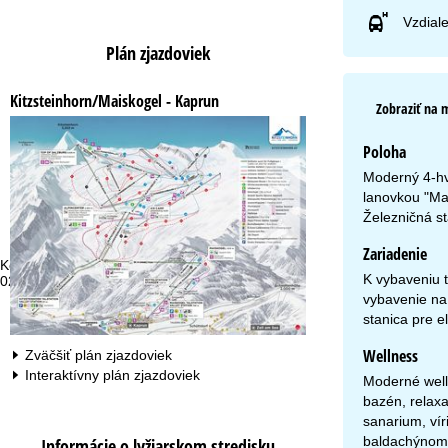
Vzdiale
Plán zjazdoviek
Kitzsteinhorn/Maiskogel - Kaprun
Zobraziť na 
Poloha
Moderný 4-hvi
lanovkou "Mai
Železničná st
Zariadenie
Kontakt
Ot
K vybaveniu t
02/ 33 45 65 05 alebo +4922188828460
po
pi:
vybavenie na 
so
stanica pre e
Wellness
Zväčšiť plán zjazdoviek
Interaktívny plán zjazdoviek
Moderné well
bazén, relaxa
sanarium, vír
baldachýnom. 
Informácie o lyžiarskom stredisku