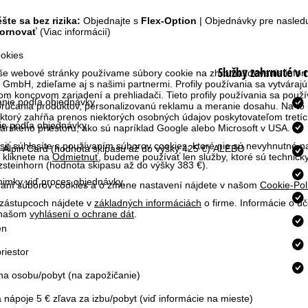
šte sa bez rizika:
Objednajte s
Flex-Option
| Objednávky pre nasled
tornovať
(Viac informácií)
okies
Služby zahrnuté v 
aše webové stránky používame súbory cookie na zhromažďovanie inform
GmbH, zdieľame aj s našimi partnermi. Profily používania sa vytvárajú 
m koncovom zariadení a prehliadači. Tieto profily používania sa použív
nie podľa objednávky
porúčania produktov, personalizovanú reklamu a meranie dosahu. Na to
 ktorý zahŕňa prenos niektorých osobných údajov poskytovateľom tretích 
ie podľa objednávky
skeho priestoru, ako sú napríklad Google alebo Microsoft v USA.
siť
súhlasíte s používaním súborov cookies, ktoré nie sú nevyhnutné na
i Alpin Card
(hodnota skipasu až do výšky 425 €) ALEBO
 kliknete na
Odmietnuť
, budeme používať len služby, ktoré sú technic
zsteinhorn (hodnota skipasu až do výšky 383 €).
nimky viď proces objednávky.
ívaní súborov cookies a o zmene nastavení nájdete v našom
Cookie-Pol
 zástupcoch nájdete v
základných informáciách
o firme. Informácie o ú
v našom
vyhlásení o ochrane dát
.
én
riestor
na osobu/pobyt (na zapožičanie)
nápoje 5 € zľava za izbu/pobyt (viď informácie na mieste)