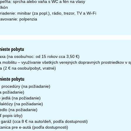
peľňa: sprcha alebo vaňa s WC a fén na vlasy
lkón
riadenie: minibar (za popl.), rádio, trezor, TV a Wi-Fi
ravovanie: polpenzia
mieste pobytu
axa (na osobu/noc: od 15 rokov cca 3,50 €)
a mobilitu – využívanie všetkých verejných dopravných prostriedkov v s
a (2 € na osobu/pobyt, vratné)
mieste pobytu
 procedúry (na požiadanie)
 požiadanie)
 jedlá (na požiadanie)
laktózy (na požiadanie)
edlo (na požiadanie)
ď popis izby)
 garáž (cca 8 € na auto/deň, podľa dostupnosti)
tanica pre e-autá (podľa dostupnosti)