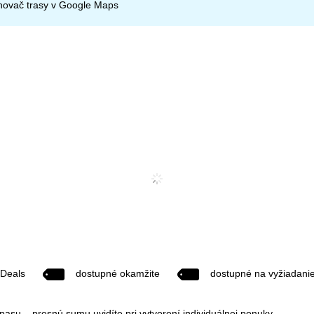
ánovač trasy v
Google Maps
 Deals
dostupné okamžite
dostupné na vyžiadani
ipasu – presnú sumu uvidíte pri vytvorení individuálnej ponuky.