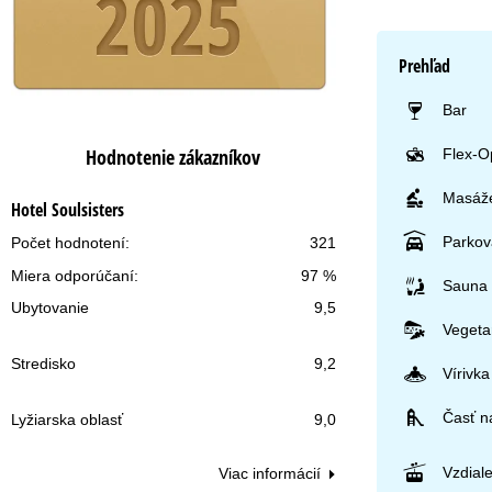
Prehľad
Bar
Hodnotenie zákazníkov
Flex-O
Masáž
Hotel Soulsisters
Parkov
Počet hodnotení:
321
Miera odporúčaní:
97 %
Sauna
Ubytovanie
9,5
Vegeta
Stredisko
9,2
Vírivka
Časť na
Lyžiarska oblasť
9,0
Vzdiale
Viac informácií