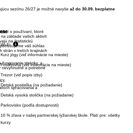
ujúcu sezónu 26/27 je možné navyše
až do 30.09. bezplatne
cene
ácií o používaní, ktoré
na základe vašich aktivít
ajú na štatistickú
Wi-Fi
 potrebujeme váš súhlas
strán v tretích krajinách
Kurz jógy (viď informácie na mieste)
 fungovanie stránky, a
Posilňovňa (viď informácie na mieste)
ky nevyhnutné a potrebné
Trezor (viď popis izby)
icy
.
Detská postieľka (na požiadanie)
čeloch spracovania a
Detská vysoká stolička (na požiadanie)
Parkovisko (podľa dostupnosti)
10 % zľava v našej partnerskej lyžiarskej škole. Platí pre: všetky
kurzy