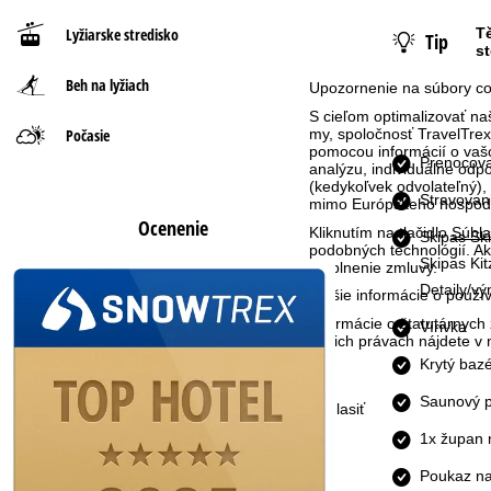
Lyžiarske stredisko
Tě
Tip
n
s
Beh na lyžiach
á
Upozornenie na súbory co
S cieľom optimalizovať n
s
Počasie
my, spoločnosť TravelTrex 
pomocou informácií o vašo
Prenocova
analýzu, individuálne od
t
(kedykoľvek odvolateľný),
Stravovan
mimo Európskeho hospodár
r
Ocenenie
Kliknutím na tlačidlo
Súhla
Skipas Sk
podobných technológií. Ak
Skipas Kit
á
na plnenie zmluvy.
Detaily/vý
Ďalšie informácie o použ
n
Informácie o štatutárnych
Vírivka
Vašich právach nájdete 
k
Krytý baz
a
Saunový p
Súhlasiť
1x župan 
Poukaz na 