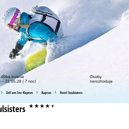
ie o našich zľavových akciách!
 dĺžka trvania
Osoby
 – 31.05.28 | 7 nocí
nerozhoduje
Zell am See-Kaprun
Kaprun
Hotel Soulsisters
lsisters
****+