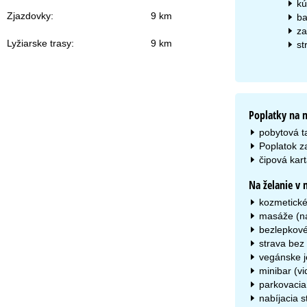
kú
Zjazdovky:
9 km
ba
za
Lyžiarske trasy:
9 km
st
Poplatky na 
pobytová t
Poplatok z
čipová kart
Na želanie v 
kozmetické
masáže (na
bezlepkové
strava bez 
vegánske j
minibar (vi
parkovacia
nabíjacia s