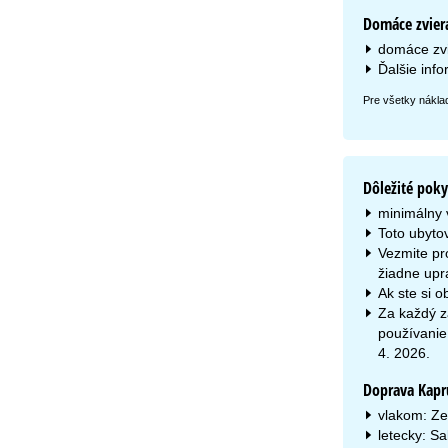
Domáce zvier
domáce zvi
Ďalšie info
Pre všetky náklad
Dôležité pok
minimálny 
Toto ubytov
Vezmite pr
žiadne upra
Ak ste si o
Za každý z
používanie
4. 2026.
Doprava Kapr
vlakom: Ze
letecky: S