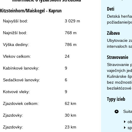
Ku
Deti
Kitzsteinhorn/Maiskogel - Kaprun
Detská herňa
Najvyšší bod:
3 029 m
požiadanie/po
Zábava
Najnižší bod:
768 m
Ubytovacie za
Výška dediny:
786 m
intervaloch s
Vlekov celkom:
24
Stravovanie
Stravovanie p
Kabínkové lanovky:
9
vaječných je
Kulinárske šp
Sedačkové lanovky:
6
bez možnosti 
bezlaktózové
Kotvové vleky:
9
Typy izieb
Zjazdoviek celkom:
62 km
Suita
Zjazdovky:
30 km
ob
Zjazdovky:
23 km
sp