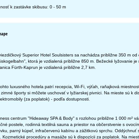
nosť k zastávke skibusu: 0 - 50 m
mape
ezdičkový Superior Hotel Soulsisters sa nachádza približne 350 m od 
skogelbahn", ktorá je vzdialená približne 850 m. Bežecké lyžovanie je m
anica Fürth-Kaprun je vzdialená približne 2,7 km.
váracia doba
ohto luxusného hotela patrí recepcia, Wi-Fi, výťah, raňajková miestnosť,
-št:
09:00-17:00
09:00-14:00
zimné športy si môžete uschovať v lyžiarskej pivnici. Na mieste sú k di
-ne:
zatvorené
lektromobily (za poplatok) - podľa dostupnosti.
Kontakt
ness centrum "Hideaway SPA & Body" s rozlohou približne 1 000 m² vás 
čné postele, rodinná textilná sauna a priestor na občerstvenie s ovoc
ivku, parný kúpeľ, infračervenú kabínu a zážitkovú sprchu. Oddýchnuť 
Kozmetické procedúry a masáže sú k dispozícii za poplatok. Na mieste 