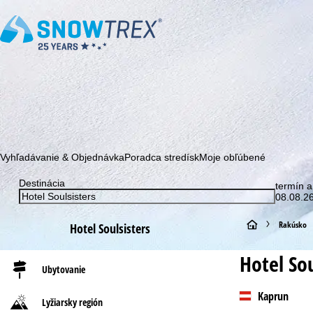
Prihláste sa k odberu nášho newslettera a buďte prvý, kto sa dozv
Vyhľadávanie & Objednávka
Poradca stredísk
Moje obľúbené
Destinácia
termín a
08.08.26
H
Rakúsko
Hotel Soulsisters
l
Hotel Sou
Ubytovanie
a
Kaprun
Lyžiarsky región
v