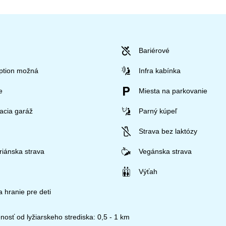
Bariérové
ption možná
Infra kabínka
e
Miesta na parkovanie
acia garáž
Parný kúpeľ
Strava bez laktózy
riánska strava
Vegánska strava
Výťah
 hranie pre deti
nosť od lyžiarskeho strediska: 0,5 - 1 km