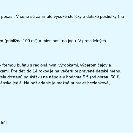
očasí. V cene sú zahrnuté vysoké stoličky a detské postieľky (na
m (približne 100 m²) a miestnosť na jogu. V pravidelných
ky formou bufetu s regionálnymi výrobkami, výberom čajov a
ami. Pre deti do 14 rokov je na večeru pripravené detské menu.
otela dostanú poukážku na nápoje v hodnote 5 € (od obratu 50 €,
iánske jedlá. Na požiadanie je možné pripraviť bezlepkové,
 kút