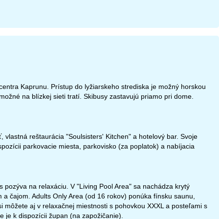
centra Kaprunu. Prístup do lyžiarskeho strediska je možný horskou
ožné na blízkej sieti tratí. Skibusy zastavujú priamo pri dome.
 vlastná reštaurácia "Soulsisters' Kitchen" a hotelový bar. Svoje
spozícii parkovacie miesta, parkovisko (za poplatok) a nabíjacia
pozýva na relaxáciu. V "Living Pool Area" sa nachádza krytý
ím a čajom. Adults Only Area (od 16 rokov) ponúka fínsku saunu,
si môžete aj v relaxačnej miestnosti s pohovkou XXXL a posteľami s
je k dispozícii župan (na zapožičanie).