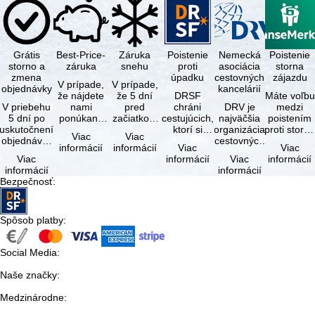
Grátis
Best-Price-
Záruka
Poistenie
Nemecká
Poistenie
storno a
záruka
snehu
proti
asociácia
storna
zmena
úpadku
cestovných
zájazdu
V prípade,
V prípade,
objednávky
kancelárií
že nájdete
že 5 dní
DRSF
Máte voľbu
V priebehu
nami
pred
chráni
DRV je
medzi
5 dní po
ponúkaný
začiatkom
cestujúcich,
najväčšia
poistením
uskutočnení
zájazd - s
zájazdu
ktorí si
organizácia
proti storn
Viac
Viac
objednávky
rovnakými
(deň
objednajú
cestovných
a
informácií
informácií
Viac
Viac
môžete od
službami
príjazdu)
zájazd
kancelárií a
komplexný
Viac
informácií
Viac
informácií
tejto
zahrnutými
budú
alebo
organizátorov
cestovným
informácií
informácií
objednávky
v cene …
všetky
súvisiace
zájazdov v …
poistením.
Bezpečnosť
:
bezplatne
lyžiarske …
cestovné
…
…
služby u …
Spôsob platby
:
Social Media
:
Naše značky
:
Medzinárodne
: