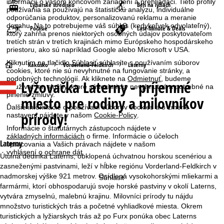
informácií o vašom koncovom zariadení a prehliadači. Tieto profily
Lyžiarske stredisko
Beh na lyžiach
používania sa používajú na štatistickú analýzu, individuálne
odporúčania produktov, personalizovanú reklamu a meranie
dosahu. Na to potrebujeme váš súhlas (kedykoľvek odvolateľný),
Počasie
Last-Minute & Deals
ktorý zahŕňa prenos niektorých osobných údajov poskytovateľom
tretích strán v tretích krajinách mimo Európskeho hospodárskeho
priestoru, ako sú napríklad Google alebo Microsoft v USA.
Kliknutím na tlačidlo
Súhlasiť
súhlasíte s používaním súborov
H
Rakúsko
Vorderland-Feldkirch
Laterny
cookies, ktoré nie sú nevyhnutné na fungovanie stránky, a
podobných technológií. Ak kliknete na
Odmietnuť
, budeme
Lyžovačka
Laterny - príjemné
l
používať len služby, ktoré sú technicky nevyhnutné a potrebné na
plnenie zmluvy.
miesto pre rodiny a milovníkov
a
Ďalšie informácie o používaní súborov cookies a o zmene
prírody!
nastavení nájdete v našom
Cookie-Policy
.
v
Informácie o štatutárnych zástupcoch nájdete v
základných informáciách
o firme. Informácie o účeloch
Laterny
spracovania a Vašich právach nájdete v našom
n
vyhlásení o ochrane dát
.
Útulná dedinka Laterns, obklopená úchvatnou horskou scenériou a
zasneženými pastvinami, leží v hĺbke regiónu Vorderland-Feldkirch v
á
nadmorskej výške 921 metrov. Osídlená vysokohorskými mliekarmi a
Súhlasiť
farmármi, ktorí obhospodarujú svoje horské pastviny v okolí Laterns,
s
vytvára zmyselnú, malebnú krajinu. Milovníci prírody tu nájdu
množstvo turistických trás a početné vyhliadkové miesta. Okrem
t
turistických a lyžiarskych trás až po Furx ponúka obec Laterns