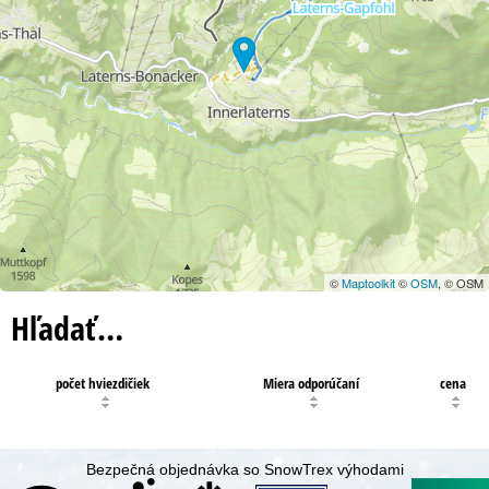
©
Maptoolkit
©
OSM
, © OSM
Hľadať…
počet hviezdičiek
Miera odporúčaní
cena
Bezpečná objednávka so SnowTrex výhodami