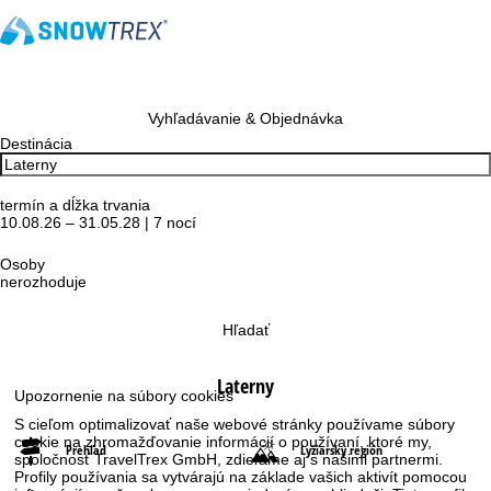
Vyhľadávanie & Objednávka
Destinácia
termín a dĺžka trvania
10.08.26 – 31.05.28 | 7 nocí
Osoby
nerozhoduje
Hľadať
Laterny
Upozornenie na súbory cookies
S cieľom optimalizovať naše webové stránky používame súbory
cookie na zhromažďovanie informácií o používaní, ktoré my,
Prehľad
Lyžiarsky región
spoločnosť TravelTrex GmbH, zdieľame aj s našimi partnermi.
Profily používania sa vytvárajú na základe vašich aktivít pomocou