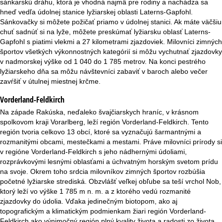
sánkarskú dráhu, ktorá je vhodná najmä pre rodiny a nachádza sa
r
hneď vedľa údolnej stanice lyžiarskej oblasti Laterns-Gapfohl.
Sánkovačky si môžete požičať priamo v údolnej stanici. Ak máte väčšiu
á
chuť sadnúť si na lyže, môžete preskúmať lyžiarsku oblasť Laterns-
Gapfohl s piatimi vlekmi a 27 kilometrami zjazdoviek. Milovníci zimných
n
športov všetkých výkonnostných kategórií si môžu vychutnať zjazdovky
v nadmorskej výške od 1 040 do 1 785 metrov. Na konci pestrého
k
lyžiarskeho dňa sa môžu návštevníci zabaviť v baroch alebo večer
zavŕšiť v útulnej miestnej krčme.
a
Vorderland-Feldkirch
Na západe Rakúska, neďaleko švajčiarskych hraníc, v krásnom
spolkovom kraji Vorarlberg, leží región Vorderland-Feldkirch. Tento
región tvoria celkovo 13 obcí, ktoré sa vyznačujú šarmantnými a
rozmanitými obcami, mestečkami a mestami. Práve milovníci prírody si
v regióne Vorderland-Feldkirch s jeho nádhernými údoliami,
rozprávkovými lesnými oblasťami a úchvatným horským svetom prídu
na svoje. Okrem toho srdcia milovníkov zimných športov rozbúšia
početné lyžiarske strediská. Obzvlášť veľkej obľube sa teší vrchol Nob,
ktorý leží vo výške 1 785 m n. m. a z ktorého vedú rozmanité
zjazdovky do údolia. Vďaka jedinečným biotopom, ako aj
topografickým a klimatickým podmienkam žiari región Vorderland-
Feldkirch ako výnimočný región plný kvality života a radosti zo života.