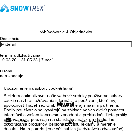
Vyhľadávanie & Objednávka
Destinácia
termín a dĺžka trvania
10.08.26 – 31.05.28 | 7 nocí
Osoby
nerozhoduje
Upozornenie na súbory cookies
Hľadať
S cieľom optimalizovať naše webové stránky používame súbory
cookie na zhromažďovanie informácií o používaní, ktoré my,
Mittersill
spoločnosť TravelTrex GmbH, zdieľame aj s našimi partnermi.
Profily používania sa vytvárajú na základe vašich aktivít pomocou
informácií o vašom koncovom zariadení a prehliadači. Tieto profily
používania sa používajú na štatistickú analýzu, individuálne
Prehľad
Lyžiarsky región
odporúčania produktov, personalizovanú reklamu a meranie
dosahu. Na to potrebujeme váš súhlas (kedykoľvek odvolateľný),