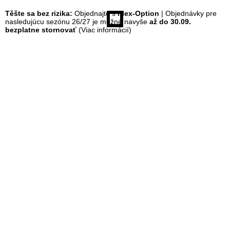
Těšte sa bez rizika:
Objednajte s
Flex-Option
| Objednávky pre
á
nasledujúcu sezónu 26/27 je možné navyše
až do 30.09.
bezplatne stornovať
(Viac informácií)
n
k
a