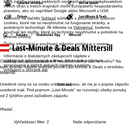
ktorý zahŕňa prenos niektorých osobných údajov poskytovateľom
Lyžiarske stredisko
Beh na lyžiach
tretích strán v tretích krajinách mimo Európskeho hospodárskeho
priestoru, ako sú napríklad Google alebo Microsoft v USA.
Počasie
Last-Minute & Deals
Kliknutím na tlačidlo
Súhlasiť
súhlasíte s používaním súborov
cookies, ktoré nie sú nevyhnutné na fungovanie stránky, a
podobných technológií. Ak kliknete na
Odmietnuť
, budeme
používať len služby, ktoré sú technicky nevyhnutné a potrebné na
H
Rakúsko
Kitzbühelské Alpy
Mittersill
plnenie zmluvy.
Ďalšie informácie o používaní súborov cookies a o zmene
Last-Minute & Deals Mittersill
l
nastavení nájdete v našom
Cookie-Policy
.
Informácie o štatutárnych zástupcoch nájdete v
a
základných informáciách
o firme. Informácie o účeloch
Chceli by ste spontánne stráviť nezabudnuteľný čas na snehu? Na
spracovania a Vašich právach nájdete v našom
tejto stránke nájdete prehľad ponúk Last-Minute & Deals v stredisku
vyhlásení o ochrane dát
.
v
Mittersill.
n
Uvedené ceny sú za osobu vrátane skipasu, ak nie je v popise zájazdu
Súhlasiť
uvedené inak. Pod pojmom „Last-Minute” sa rozumejú všetky ponuky
á
od 2 týždňov pred začiatkom zájazdu.
s
Hľadať...
t
Vyhľadávací filter
2
r