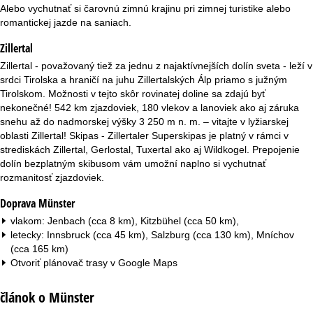
r
Alebo vychutnať si čarovnú zimnú krajinu pri zimnej turistike alebo
romantickej jazde na saniach.
á
Zillertal
n
Zillertal - považovaný tiež za jednu z najaktívnejších dolín sveta - leží v
srdci Tirolska a hraničí na juhu Zillertalských Álp priamo s južným
k
Tirolskom. Možnosti v tejto skôr rovinatej doline sa zdajú byť
nekonečné! 542 km zjazdoviek, 180 vlekov a lanoviek ako aj záruka
a
snehu až do nadmorskej výšky 3 250 m n. m. – vitajte v lyžiarskej
oblasti Zillertal! Skipas - Zillertaler Superskipas je platný v rámci v
strediskách Zillertal, Gerlostal, Tuxertal ako aj Wildkogel. Prepojenie
dolín bezplatným skibusom vám umožní naplno si vychutnať
rozmanitosť zjazdoviek.
Doprava Münster
vlakom: Jenbach (cca 8 km), Kitzbühel (cca 50 km),
letecky: Innsbruck (cca 45 km), Salzburg (cca 130 km), Mníchov
(cca 165 km)
Otvoriť plánovač trasy v
Google Maps
článok o Münster