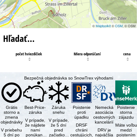
©
Maptoolkit
©
OSM
, © OSM
Hľadať…
počet hviezdičiek
Miera odporúčaní
cena
Bezpečná objednávka so SnowTrex výhodami
Grátis
Best-Price-
Záruka
Poistenie
Nemecká
Poistenie
storno a
záruka
snehu
proti
asociácia
storna
zmena
úpadku
cestovných
zájazdu
V prípade,
V prípade,
objednávky
kancelárií
že nájdete
že 5 dní
DRSF
Máte voľbu
V priebehu
nami
pred
chráni
DRV je
medzi
5 dní po
ponúkaný
začiatkom
cestujúcich,
najväčšia
poistením