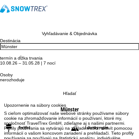
Vyhľadávanie & Objednávka
Destinácia
termín a dĺžka trvania
10.08.26 – 31.05.28 | 7 nocí
Osoby
nerozhoduje
Hľadať
Upozornenie na súbory cookies
Münster
S cieľom optimalizovať naše webové stránky používame súbory
cookie na zhromažďovanie informácií o používaní, ktoré my,
spoločnosť TravelTrex GmbH, zdieľame aj s našimi partnermi.
Prehľad
Lyžiarsky región
Profily používania sa vytvárajú na základe vašich aktivít pomocou
informácií o vašom koncovom zariadení a prehliadači. Tieto profily
používania sa používajú na štatistickú analýzu, individuálne