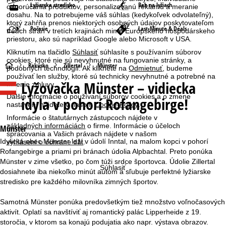
Lyžiarske stredisko
Beh na lyžiach
odporúčania produktov, personalizovanú reklamu a meranie
dosahu. Na to potrebujeme váš súhlas (kedykoľvek odvolateľný),
ktorý zahŕňa prenos niektorých osobných údajov poskytovateľom
Počasie
Last-Minute & Deals
tretích strán v tretích krajinách mimo Európskeho hospodárskeho
priestoru, ako sú napríklad Google alebo Microsoft v USA.
Kliknutím na tlačidlo
Súhlasiť
súhlasíte s používaním súborov
cookies, ktoré nie sú nevyhnutné na fungovanie stránky, a
H
Rakúsko
Zillertal
Münster
podobných technológií. Ak kliknete na
Odmietnuť
, budeme
používať len služby, ktoré sú technicky nevyhnutné a potrebné na
Lyžovačka
Münster – vidiecka
plnenie zmluvy.
l
Ďalšie informácie o používaní súborov cookies a o zmene
idyla v pohorí Rofangebirge!
nastavení nájdete v našom
Cookie-Policy
.
a
Informácie o štatutárnych zástupcoch nájdete v
základných informáciách
o firme. Informácie o účeloch
v
Münster
spracovania a Vašich právach nájdete v našom
Idylická obec Münster leží v údolí Inntal, na malom kopci v pohorí
vyhlásení o ochrane dát
.
n
Rofangebirge a priami pri bránach údolia Alpbachtal. Preto ponúka
Münster v zime všetko, po čom túži srdce športovca. Údolie Zillertal
Súhlasiť
á
dosiahnete iba niekoľko minút autom a sľubuje perfektné lyžiarske
stredisko pre každého milovníka zimných športov.
s
Samotná Münster ponúka predovšetkým tiež množstvo voľnočasových
t
aktivít. Oplatí sa navštíviť aj romantický palác Lipperheide z 19.
storočia, v ktorom sa konajú podujatia ako napr. výstava obrazov.