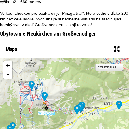
výške až 1 660 metrov.
r
Veľkou lahôdkou pre bežkárov je "Pinzga trail", ktorá vedie v dĺžke 200
á
km cez celé údolie. Vychutnajte si nádherné výhľady na fascinujúci
horský svet v okolí Großvenedigeru - stojí to za to!
n
Ubytovanie Neukirchen am Großvenediger
k
Mapa
a
+
RELIEF MAP
-