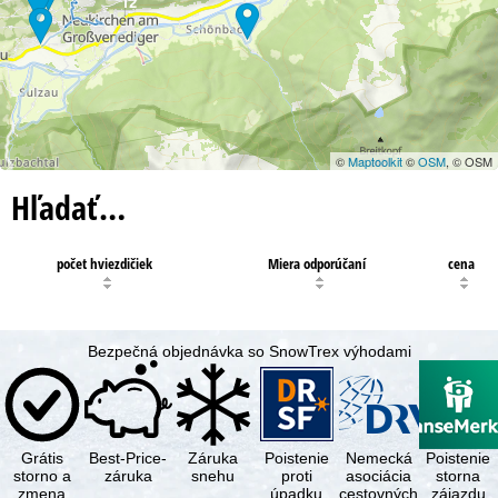
12
©
Maptoolkit
©
OSM
, © OSM
Hľadať…
počet hviezdičiek
Miera odporúčaní
cena
Bezpečná objednávka so SnowTrex výhodami
Grátis
Best-Price-
Záruka
Poistenie
Nemecká
Poistenie
storno a
záruka
snehu
proti
asociácia
storna
zmena
úpadku
cestovných
zájazdu