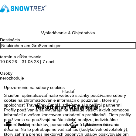
Vyhľadávanie & Objednávka
Destinácia
termín a dĺžka trvania
10.08.26 – 31.05.28 | 7 nocí
Osoby
nerozhoduje
Upozornenie na súbory cookies
Hľadať
S cieľom optimalizovať naše webové stránky používame súbory
cookie na zhromažďovanie informácií o používaní, ktoré my,
spoločnosť TravelTrex GmbH, zdieľame aj s našimi partnermi.
Neukirchen am Großvenediger
Profily používania sa vytvárajú na základe vašich aktivít pomocou
informácií o vašom koncovom zariadení a prehliadači. Tieto profily
používania sa používajú na štatistickú analýzu, individuálne
Prehľad
Lyžiarske stredisko
odporúčania produktov, personalizovanú reklamu a meranie
dosahu. Na to potrebujeme váš súhlas (kedykoľvek odvolateľný),
ktorý zahŕňa prenos niektorých osobných údajov poskytovateľom