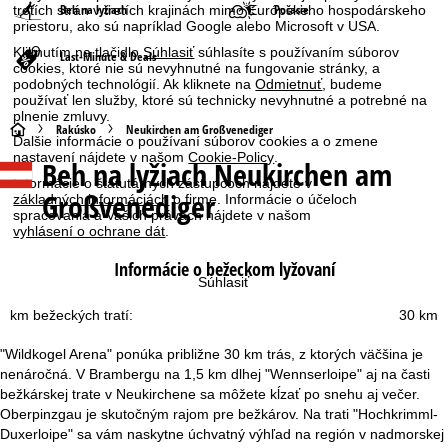
Beh na lyžiach
Počasie
tretích strán v tretích krajinách mimo Európskeho hospodárskeho
priestoru, ako sú napríklad Google alebo Microsoft v USA.
Kliknutím na tlačidlo
Súhlasiť
súhlasíte s používaním súborov
Last-Minute & Deals
cookies, ktoré nie sú nevyhnutné na fungovanie stránky, a
podobných technológií. Ak kliknete na
Odmietnuť
, budeme
používať len služby, ktoré sú technicky nevyhnutné a potrebné na
plnenie zmluvy.
H
Rakúsko
Neukirchen am Großvenediger
Ďalšie informácie o používaní súborov cookies a o zmene
nastavení nájdete v našom
Cookie-Policy
.
Beh na lyžiach Neukirchen am
l
Informácie o štatutárnych zástupcoch nájdete v
Großvenediger
základných informáciách
o firme. Informácie o účeloch
a
spracovania a Vašich právach nájdete v našom
vyhlásení o ochrane dát
.
v
Informácie o bežeckom lyžovaní
Súhlasiť
n
km bežeckých tratí:
30 km
á
"Wildkogel Arena" ponúka približne 30 km trás, z ktorých väčšina je
nenáročná. V Brambergu na 1,5 km dlhej "Wennserloipe" aj na časti
s
bežkárskej trate v Neukirchene sa môžete kĺzať po snehu aj večer.
Oberpinzgau je skutočným rajom pre bežkárov. Na trati "Hochkrimml-
t
Duxerloipe" sa vám naskytne úchvatný výhľad na región v nadmorskej