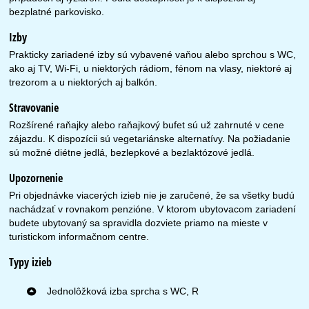
bezplatné parkovisko.
Izby
Prakticky zariadené izby sú vybavené vaňou alebo sprchou s WC,
ako aj TV, Wi-Fi, u niektorých rádiom, fénom na vlasy, niektoré aj
trezorom a u niektorých aj balkón.
Stravovanie
Rozšírené raňajky alebo raňajkový bufet sú už zahrnuté v cene
zájazdu. K dispozícii sú vegetariánske alternatívy. Na požiadanie
sú možné diétne jedlá, bezlepkové a bezlaktózové jedlá.
Upozornenie
Pri objednávke viacerých izieb nie je zaručené, že sa všetky budú
nachádzať v rovnakom penzióne. V ktorom ubytovacom zariadení
budete ubytovaný sa spravidla dozviete priamo na mieste v
turistickom informačnom centre.
Typy izieb
Jednolôžková izba sprcha s WC, R