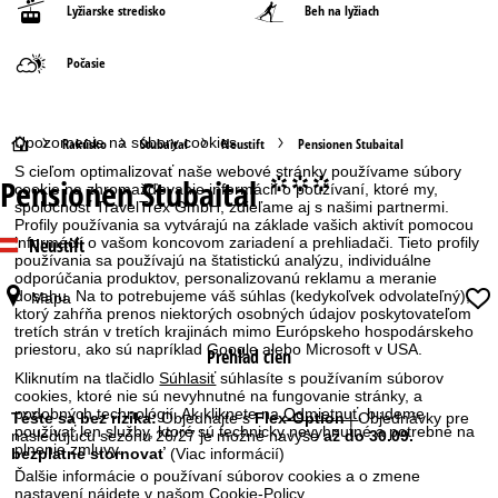
Lyžiarske stredisko
Beh na lyžiach
Počasie
Upozornenie na súbory cookies
H
Rakúsko
Stubaital
Neustift
Pensionen Stubaital
S cieľom optimalizovať naše webové stránky používame súbory
Pensionen Stubaital
°°°
l
cookie na zhromažďovanie informácií o používaní, ktoré my,
spoločnosť TravelTrex GmbH, zdieľame aj s našimi partnermi.
Profily používania sa vytvárajú na základe vašich aktivít pomocou
a
informácií o vašom koncovom zariadení a prehliadači. Tieto profily
Neustift
používania sa používajú na štatistickú analýzu, individuálne
odporúčania produktov, personalizovanú reklamu a meranie
v
dosahu. Na to potrebujeme váš súhlas (kedykoľvek odvolateľný),
Mapa
ktorý zahŕňa prenos niektorých osobných údajov poskytovateľom
n
tretích strán v tretích krajinách mimo Európskeho hospodárskeho
priestoru, ako sú napríklad Google alebo Microsoft v USA.
Prehľad cien
á
Kliknutím na tlačidlo
Súhlasiť
súhlasíte s používaním súborov
cookies, ktoré nie sú nevyhnutné na fungovanie stránky, a
podobných technológií. Ak kliknete na
Odmietnuť
, budeme
s
Těšte sa bez rizika:
Objednajte s
Flex-Option
| Objednávky pre
používať len služby, ktoré sú technicky nevyhnutné a potrebné na
nasledujúcu sezónu 26/27 je možné navyše
až do 30.09.
plnenie zmluvy.
bezplatne stornovať
(Viac informácií)
t
Ďalšie informácie o používaní súborov cookies a o zmene
nastavení nájdete v našom
Cookie-Policy
.