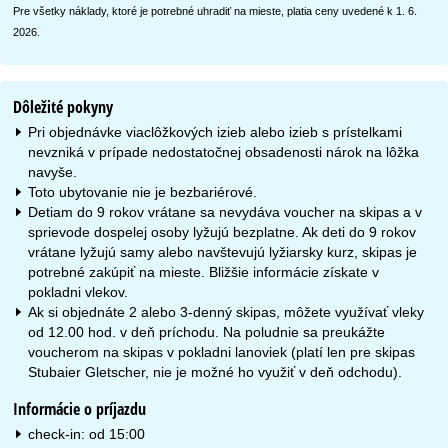
Pre všetky náklady, ktoré je potrebné uhradiť na mieste, platia ceny uvedené k 1. 6.
2026.
Dôležité pokyny
Pri objednávke viaclôžkových izieb alebo izieb s prístelkami
nevzniká v prípade nedostatočnej obsadenosti nárok na lôžka
navyše.
Toto ubytovanie nie je bezbariérové.
Detiam do 9 rokov vrátane sa nevydáva voucher na skipas a v
sprievode dospelej osoby lyžujú bezplatne. Ak deti do 9 rokov
vrátane lyžujú samy alebo navštevujú lyžiarsky kurz, skipas je
potrebné zakúpiť na mieste. Bližšie informácie získate v
pokladni vlekov.
Ak si objednáte 2 alebo 3-denný skipas, môžete využívať vleky
od 12.00 hod. v deň príchodu. Na poludnie sa preukážte
voucherom na skipas v pokladni lanoviek (platí len pre skipas
Stubaier Gletscher, nie je možné ho využiť v deň odchodu).
Informácie o príjazdu
check-in: od 15:00