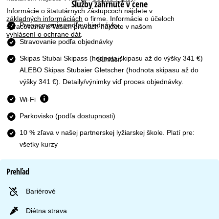
Služby zahrnuté v cene
r
Informácie o štatutárnych zástupcoch nájdete v
základných informáciách
o firme. Informácie o účeloch
á
Prenocovanie podľa objednávky
spracovania a Vašich právach nájdete v našom
vyhlásení o ochrane dát
.
Stravovanie podľa objednávky
n
Skipas Stubai Skipass
(hodnota skipasu až do výšky 341 €)
Súhlasiť
k
ALEBO Skipas Stubaier Gletscher (hodnota skipasu až do
výšky 341 €). Detaily/výnimky viď proces objednávky.
a
Wi-Fi
Parkovisko (podľa dostupnosti)
10 % zľava v našej partnerskej lyžiarskej škole. Platí pre:
všetky kurzy
Prehľad
Bariérové
Diétna strava