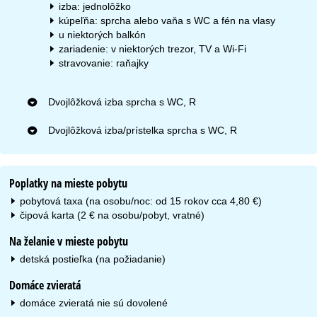
izba: jednolôžko
kúpeľňa: sprcha alebo vaňa s WC a fén na vlasy
u niektorých balkón
zariadenie: v niektorých trezor, TV a Wi-Fi
stravovanie: raňajky
Dvojlôžková izba sprcha s WC, R
Dvojlôžková izba/prístelka sprcha s WC, R
Poplatky na mieste pobytu
pobytová taxa (na osobu/noc: od 15 rokov cca 4,80 €)
čipová karta (2 € na osobu/pobyt, vratné)
Na želanie v mieste pobytu
detská postieľka (na požiadanie)
Domáce zvieratá
domáce zvieratá nie sú dovolené