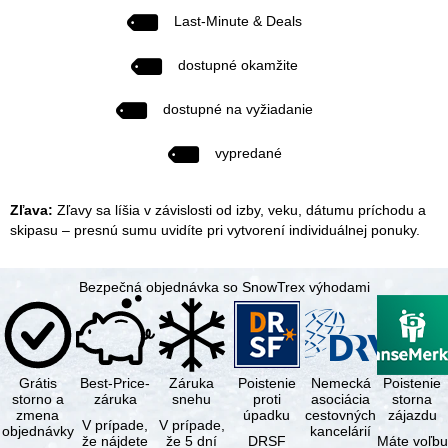
Last-Minute & Deals
dostupné okamžite
dostupné na vyžiadanie
vypredané
Zľava:
Zľavy sa líšia v závislosti od izby, veku, dátumu príchodu a
skipasu – presnú sumu uvidíte pri vytvorení individuálnej ponuky.
Bezpečná objednávka so SnowTrex výhodami
Grátis
Best-Price-
Záruka
Poistenie
Nemecká
Poistenie
storno a
záruka
snehu
proti
asociácia
storna
zmena
úpadku
cestovných
zájazdu
V prípade,
V prípade,
objednávky
kancelárií
že nájdete
že 5 dní
DRSF
Máte voľbu