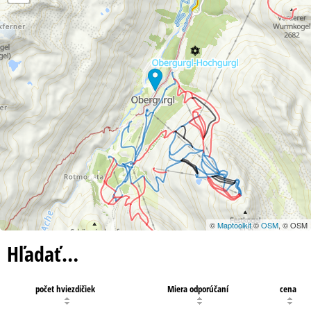
©
Maptoolkit
©
OSM
, © OSM
Hľadať…
počet hviezdičiek
Miera odporúčaní
cena