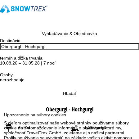
Vyhľadávanie & Objednávka
Destinácia
termín a dĺžka trvania
10.08.26 – 31.05.28 | 7 nocí
Osoby
nerozhoduje
Hľadať
Obergurgl - Hochgurgl
Upozornenie na súbory cookies
S cieľom optimalizovať naše webové stránky používame súbory
Prehľad
Lyžiarsky región
cookie na zhromažďovanie informácií o používaní, ktoré my,
spoločnosť TravelTrex GmbH, zdieľame aj s našimi partnermi.
Profily používania sa vytvárajú na základe vašich aktivít pomocou