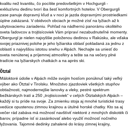
r
kvalitu než kvantitu, čo pocítite predovšetkým v Hochgurgli -
exkluzívnu dedinu tvorí iba šesť komfortných hotelov. V Obergurgli
á
zase panuje dopravný kľud a v noci je jazda dopravnými prostriedkami
úplne zakázaná. V obidvoch obciach je možné zísť na lyžiach až k
n
ubytovaciemu zariadeniu. Pohľad na nádhernú panorámu okolitého
sveta ľadovcov a trojtisícoviek Vám pripraví nezabudnuteľné momenty.
k
Obergurgl je nielen najvyššie položenou dedinou v Rakúsku, ale vďaka
svojej priaznivej polohe je jeho lyžiarska oblasť pokladaná za jednu z
oblastí s najvyššou istotou snehu v Alpách. Nechajte sa uniesť do
a
sveta nenútenej a príjemnej atmosféry a tešte sa na večery plné
tradície na lyžiarskych chatkách a na après ski.
Ötztal
Máloktoré údolie v Alpách môže svojim hosťom ponúknuť taký veľký
výber ako Ötztal v Tirolsku. Množstvo zjazdoviek všetkých stupňov
obtiažnosti, najmodernejšie lanovky a vleky, pestré spektrum
bežkárskych tratí a 250 „trojtisícoviek“ v celých Ötztalských Alpách –
každý si tu príde na svoje. Za zmienku stoja aj mnohé turistické trasy
vedúce opustenou zimnou krajinou a útulné horské chatky. Kto sa aj
večer rád zabáva má možnosť navštíviť niektoré z mnohých diskoték či
barov, prípadne ísť si zasánkovať alebo využiť možnosť nočného
lyžovania. Tajomné dedinky zahalené do krásy zimnej krajiny,