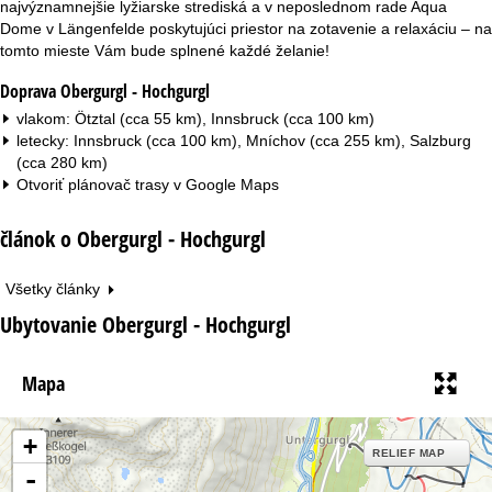
najvýznamnejšie lyžiarske strediská a v neposlednom rade Aqua
Dome v Längenfelde poskytujúci priestor na zotavenie a relaxáciu – na
tomto mieste Vám bude splnené každé želanie!
Doprava Obergurgl - Hochgurgl
vlakom: Ötztal (cca 55 km), Innsbruck (cca 100 km)
letecky: Innsbruck (cca 100 km), Mníchov (cca 255 km), Salzburg
(cca 280 km)
Otvoriť plánovač trasy v
Google Maps
článok o Obergurgl - Hochgurgl
Všetky články
Ubytovanie Obergurgl - Hochgurgl
Mapa
+
RELIEF MAP
-