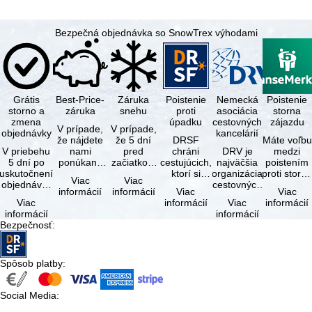
Bezpečná objednávka so SnowTrex výhodami
Grátis
Best-Price-
Záruka
Poistenie
Nemecká
Poistenie
storno a
záruka
snehu
proti
asociácia
storna
zmena
úpadku
cestovných
zájazdu
V prípade,
V prípade,
objednávky
kancelárií
že nájdete
že 5 dní
DRSF
Máte voľbu
V priebehu
nami
pred
chráni
DRV je
medzi
5 dní po
ponúkaný
začiatkom
cestujúcich,
najväčšia
poistením
uskutočnení
zájazd - s
zájazdu
ktorí si
organizácia
proti storn
Viac
Viac
objednávky
rovnakými
(deň
objednajú
cestovných
a
informácií
informácií
Viac
Viac
môžete od
službami
príjazdu)
zájazd
kancelárií a
komplexný
Viac
informácií
Viac
informácií
tejto
zahrnutými
budú
alebo
organizátorov
cestovným
informácií
informácií
objednávky
v cene …
všetky
súvisiace
zájazdov v …
poistením.
Bezpečnosť
:
bezplatne
lyžiarske …
cestovné
…
…
služby u …
Spôsob platby
:
Social Media
: