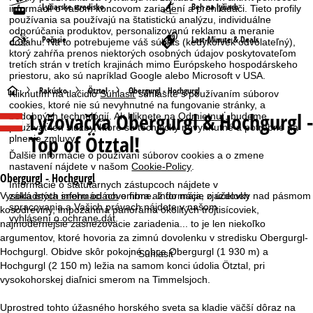
Lyžiarske stredisko
Beh na lyžiach
informácií o vašom koncovom zariadení a prehliadači. Tieto profily
používania sa používajú na štatistickú analýzu, individuálne
odporúčania produktov, personalizovanú reklamu a meranie
Počasie
Last-Minute & Deals
dosahu. Na to potrebujeme váš súhlas (kedykoľvek odvolateľný),
ktorý zahŕňa prenos niektorých osobných údajov poskytovateľom
tretích strán v tretích krajinách mimo Európskeho hospodárskeho
priestoru, ako sú napríklad Google alebo Microsoft v USA.
H
Rakúsko
Ötztal
Obergurgl - Hochgurgl
Kliknutím na tlačidlo
Súhlasiť
súhlasíte s používaním súborov
cookies, ktoré nie sú nevyhnutné na fungovanie stránky, a
Lyžovačka
Obergurgl & Hochgurgl -
podobných technológií. Ak kliknete na
Odmietnuť
, budeme
l
používať len služby, ktoré sú technicky nevyhnutné a potrebné na
Top of Ötztal!
plnenie zmluvy.
a
Ďalšie informácie o používaní súborov cookies a o zmene
nastavení nájdete v našom
Cookie-Policy
.
v
Obergurgl - Hochgurgl
Informácie o štatutárnych zástupcoch nájdete v
Vysoká istota snehu od novembra až do mája, zjazdovky nad pásmom
základných informáciách
o firme. Informácie o účeloch
n
spracovania a Vašich právach nájdete v našom
kosodreviny, impozantná panoráma okolitých trojtisícoviek,
vyhlásení o ochrane dát
.
najmodernejšie zasnežovacie zariadenia... to je len niekoľko
á
argumentov, ktoré hovoria za zimnú dovolenku v stredisku Obergurgl-
Hochgurgl. Obidve skôr pokojné obce Obergurgl (1 930 m) a
Súhlasiť
s
Hochgurgl (2 150 m) ležia na samom konci údolia Ötztal, pri
vysokohorskej diaľnici smerom na Timmelsjoch.
t
Uprostred tohto úžasného horského sveta sa kladie väčší dôraz na