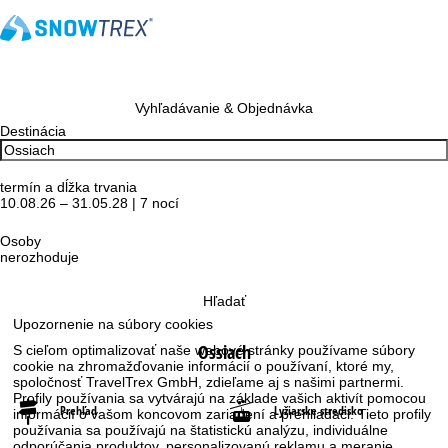
Vyhľadávanie & Objednávka
Destinácia
termín a dĺžka trvania
10.08.26 – 31.05.28 | 7 nocí
Osoby
nerozhoduje
Hľadať
Upozornenie na súbory cookies
Ossiach
S cieľom optimalizovať naše webové stránky používame súbory
cookie na zhromažďovanie informácií o používaní, ktoré my,
spoločnosť TravelTrex GmbH, zdieľame aj s našimi partnermi.
Profily používania sa vytvárajú na základe vašich aktivít pomocou
Prehľad
Lyžiarske stredisko
informácií o vašom koncovom zariadení a prehliadači. Tieto profily
používania sa používajú na štatistickú analýzu, individuálne
odporúčania produktov, personalizovanú reklamu a meranie