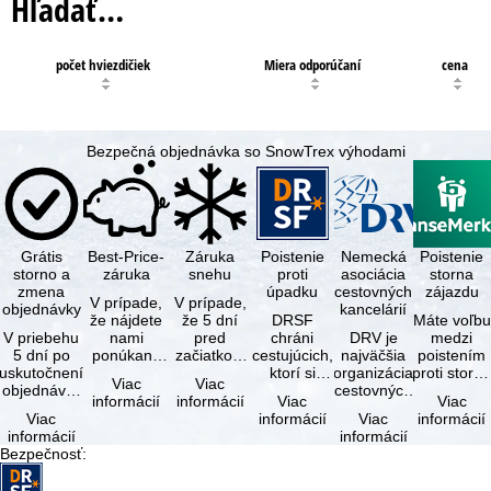
Hľadať…
počet hviezdičiek
Miera odporúčaní
cena
Bezpečná objednávka so SnowTrex výhodami
Grátis
Best-Price-
Záruka
Poistenie
Nemecká
Poistenie
storno a
záruka
snehu
proti
asociácia
storna
zmena
úpadku
cestovných
zájazdu
V prípade,
V prípade,
objednávky
kancelárií
že nájdete
že 5 dní
DRSF
Máte voľbu
V priebehu
nami
pred
chráni
DRV je
medzi
5 dní po
ponúkaný
začiatkom
cestujúcich,
najväčšia
poistením
uskutočnení
zájazd - s
zájazdu
ktorí si
organizácia
proti storn
Viac
Viac
objednávky
rovnakými
(deň
objednajú
cestovných
a
informácií
informácií
Viac
Viac
môžete od
službami
príjazdu)
zájazd
kancelárií a
komplexný
Viac
informácií
Viac
informácií
tejto
zahrnutými
budú
alebo
organizátorov
cestovným
informácií
informácií
objednávky
v cene …
všetky
súvisiace
zájazdov v …
poistením.
Bezpečnosť
:
bezplatne
lyžiarske …
cestovné
…
…
služby u …