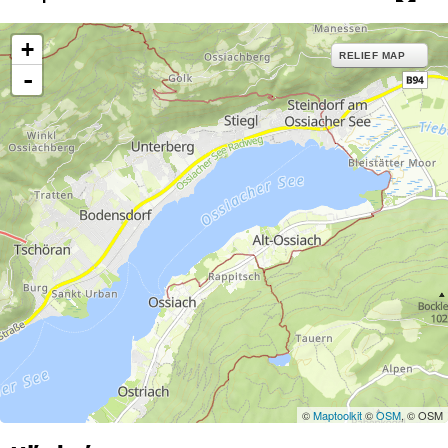
+
RELIEF MAP
-
©
Maptoolkit
©
OSM
, © OSM