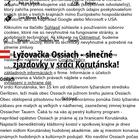
Beh na lyžiach
Počasie
dosahu. Na to potrebujeme váš súhlas (kedykoľvek odvolateľný),
ktorý zahŕňa prenos niektorých osobných údajov poskytovateľom
tretích strán v tretích krajinách mimo Európskeho hospodárskeho
Last-Minute & Deals
priestoru, ako sú napríklad Google alebo Microsoft v USA.
Kliknutím na tlačidlo
Súhlasiť
súhlasíte s používaním súborov
cookies, ktoré nie sú nevyhnutné na fungovanie stránky, a
podobných technológií. Ak kliknete na
Odmietnuť
, budeme
H
Rakúsko
Ossiacher See
Ossiach
používať len služby, ktoré sú technicky nevyhnutné a potrebné na
plnenie zmluvy.
Lyžovačka
Ossiach - slnečné
l
Ďalšie informácie o používaní súborov cookies a o zmene
nastavení nájdete v našom
Cookie-Policy
.
zjazdovky v srdci Korutánska!
a
Informácie o štatutárnych zástupcoch nájdete v
základných informáciách
o firme. Informácie o účeloch
spracovania a Vašich právach nájdete v našom
v
Ossiach
vyhlásení o ochrane dát
.
V srdci Korutánska, len 15 km od obľúbenom lyžiarskom stredisku
n
Gerlitzen, leží malá obec Ossiach na južnom brehu jazera Ossiach.
Súhlasiť
Obec obklopená pôsobivou horskou panorámou ponúka čistú lyžiarsku
á
zábavu pre malých aj veľkých v nádhernej, zasneženej zimnej krajine
Ossiacher Tauern. Čaká tu na vás aj pestrý kultúrny program -
s
napríklad opátstvo Ossiach je známe aj za hranicami Korutánska.
Najstarší benediktínsky kláštorný kostol v spolkovej krajine je dnes
t
nielen sídlom Korutánskej hudobnej akadémie, ale aj miestom konania
známych hudobných a kultúrnych podujatí. Kto navštívi Ossiach počas