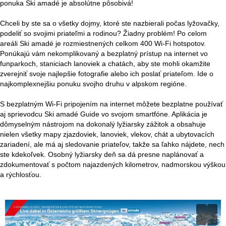
ponuka Ski amadé je absolútne pôsobivá!
Chceli by ste sa o všetky dojmy, ktoré ste nazbierali počas lyžovačky,
podeliť so svojimi priateľmi a rodinou? Žiadny problém! Po celom
areáli Ski amadé je rozmiestnených celkom 400 Wi-Fi hotspotov.
Ponúkajú vám nekomplikovaný a bezplatný prístup na internet vo
funparkoch, staniciach lanoviek a chatách, aby ste mohli okamžite
zverejniť svoje najlepšie fotografie alebo ich poslať priateľom. Ide o
najkomplexnejšiu ponuku svojho druhu v alpskom regióne.
S bezplatným Wi-Fi pripojením na internet môžete bezplatne používať
aj sprievodcu Ski amadé Guide vo svojom smartfóne. Aplikácia je
dômyselným nástrojom na dokonalý lyžiarsky zážitok a obsahuje
nielen všetky mapy zjazdoviek, lanoviek, vlekov, chát a ubytovacích
zariadení, ale má aj sledovanie priateľov, takže sa ľahko nájdete, nech
ste kdekoľvek. Osobný lyžiarsky deň sa dá presne naplánovať a
zdokumentovať s počtom najazdených kilometrov, nadmorskou výškou
a rýchlosťou.