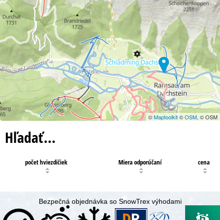
©
Maptoolkit
©
OSM
, © OSM
Hľadať…
počet hviezdičiek
Miera odporúčaní
cena
Bezpečná objednávka so SnowTrex výhodami