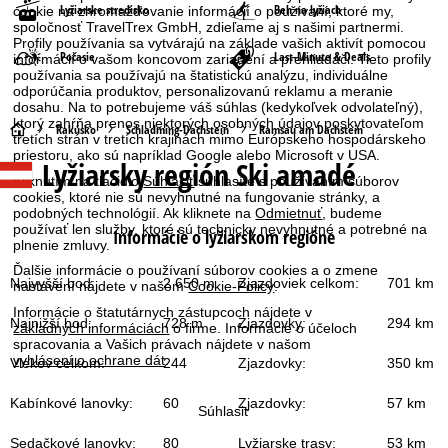
Lyžiarske stredisko
Beh na lyžiach
cookie na zhromažďovanie informácií o používaní, ktoré my,
spoločnosť TravelTrex GmbH, zdieľame aj s našimi partnermi.
Profily používania sa vytvárajú na základe vašich aktivít pomocou
Počasie
Last-Minute & Deals
informácií o vašom koncovom zariadení a prehliadači. Tieto profily
používania sa používajú na štatistickú analýzu, individuálne
odporúčania produktov, personalizovanú reklamu a meranie
dosahu. Na to potrebujeme váš súhlas (kedykoľvek odvolateľný),
ktorý zahŕňa prenos niektorých osobných údajov poskytovateľom
H
Rakúsko
Schladming-Dachstein
Ramsau am Dachstein
tretích strán v tretích krajinách mimo Európskeho hospodárskeho
priestoru, ako sú napríklad Google alebo Microsoft v USA.
Lyžiarsky región Ski amadé
l
Kliknutím na tlačidlo
Súhlasiť
súhlasíte s používaním súborov
cookies, ktoré nie sú nevyhnutné na fungovanie stránky, a
a
podobných technológií. Ak kliknete na
Odmietnuť
, budeme
používať len služby, ktoré sú technicky nevyhnutné a potrebné na
Informácie o lyžiarskom regióne
plnenie zmluvy.
v
Ďalšie informácie o používaní súborov cookies a o zmene
Najvyšší bod:
2 650 m
Zjazdoviek celkom:
701 km
nastavení nájdete v našom
Cookie-Policy
.
n
Informácie o štatutárnych zástupcoch nájdete v
Najnižší bod:
728 m
Zjazdovky:
294 km
základných informáciách
o firme. Informácie o účeloch
á
spracovania a Vašich právach nájdete v našom
vyhlásení o ochrane dát
.
Vlekov celkom:
244
Zjazdovky:
350 km
s
Kabínkové lanovky:
60
Zjazdovky:
57 km
Súhlasiť
t
Sedačkové lanovky:
80
Lyžiarske trasy:
53 km