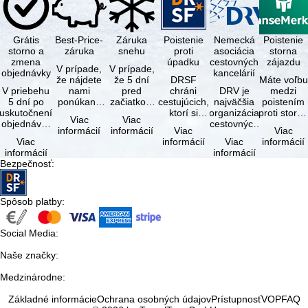
Grátis
Best-Price-
Záruka
Poistenie
Nemecká
Poistenie
storno a
záruka
snehu
proti
asociácia
storna
zmena
úpadku
cestovných
zájazdu
V prípade,
V prípade,
objednávky
kancelárií
že nájdete
že 5 dní
DRSF
Máte voľbu
V priebehu
nami
pred
chráni
DRV je
medzi
5 dní po
ponúkaný
začiatkom
cestujúcich,
najväčšia
poistením
uskutočnení
zájazd - s
zájazdu
ktorí si
organizácia
proti storn
Viac
Viac
objednávky
rovnakými
(deň
objednajú
cestovných
a
informácií
informácií
Viac
Viac
môžete od
službami
príjazdu)
zájazd
kancelárií a
komplexný
Viac
informácií
Viac
informácií
tejto
zahrnutými
budú
alebo
organizátorov
cestovným
informácií
informácií
objednávky
v cene …
všetky
súvisiace
zájazdov v …
poistením.
Bezpečnosť
:
bezplatne
lyžiarske …
cestovné
…
…
služby u …
Spôsob platby
:
Social Media
:
Naše značky
:
Medzinárodne
:
Základné informácie
Ochrana osobných údajov
Prístupnosť
VOP
FAQ