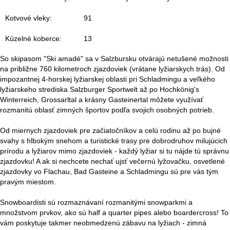
r
Kotvové vleky:
91
á
Kúzelné koberce:
13
n
So skipasom "Ski amadé" sa v Salzbursku otvárajú netušené možnosti
k
na približne 760 kilometroch zjazdoviek (vrátane lyžiarskych trás). Od
impozantnej 4-horskej lyžiarskej oblasti pri Schladmingu a veľkého
a
lyžiarskeho strediska Salzburger Sportwelt až po Hochkönig's
Winterreich, Grossarltal a krásny Gasteinertal môžete využívať
rozmanitú oblasť zimných športov podľa svojich osobných potrieb.
Od miernych zjazdoviek pre začiatočníkov a celú rodinu až po bujné
svahy s hlbokým snehom a turistické trasy pre dobrodruhov milujúcich
prírodu a lyžiarov mimo zjazdoviek - každý lyžiar si tu nájde tú správnu
zjazdovku! A ak si nechcete nechať ujsť večernú lyžovačku, osvetlené
zjazdovky vo Flachau, Bad Gasteine a Schladmingu sú pre vás tým
pravým miestom.
Snowboardisti sú rozmaznávaní rozmanitými snowparkmi a
množstvom prvkov, ako sú half a quarter pipes alebo boardercross! To
vám poskytuje takmer neobmedzenú zábavu na lyžiach - zimná