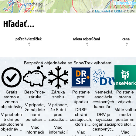
©
Maptoolkit
©
OSM
, © OSM
Hľadať…
počet hviezdičiek
Miera odporúčaní
cena
Bezpečná objednávka so SnowTrex výhodami
Grátis
Best-Price-
Záruka
Poistenie
Nemecká
Poistenie
storno a
záruka
snehu
proti
asociácia
storna
zmena
úpadku
cestovných
zájazdu
V prípade,
V prípade,
objednávky
kancelárií
že nájdete
že 5 dní
DRSF
Máte voľbu
V priebehu
nami
pred
chráni
DRV je
medzi
5 dní po
ponúkaný
začiatkom
cestujúcich,
najväčšia
poistením
uskutočnení
zájazd - s
zájazdu
ktorí si
organizácia
proti storn
Viac
Viac
objednávky
rovnakými
(deň
objednajú
cestovných
a
informácií
informácií
Viac
Viac
môžete od
službami
príjazdu)
zájazd
kancelárií a
komplexný