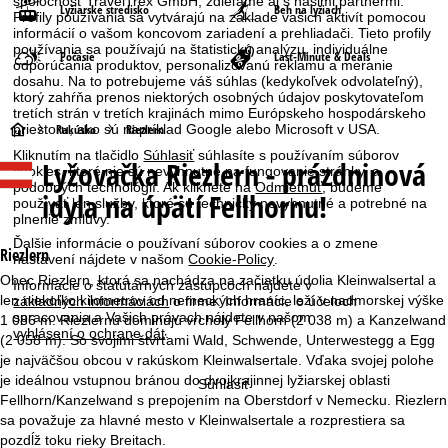
spoločnosť TravelTrex GmbH, zdieľame aj s našimi partnermi.
Lyžiarske stredisko
Beh na lyžiach
Profily používania sa vytvárajú na základe vašich aktivít pomocou
informácií o vašom koncovom zariadení a prehliadači. Tieto profily
používania sa používajú na štatistickú analýzu, individuálne
Počasie
Last-Minute & Deals
odporúčania produktov, personalizovanú reklamu a meranie
dosahu. Na to potrebujeme váš súhlas (kedykoľvek odvolateľný),
ktorý zahŕňa prenos niektorých osobných údajov poskytovateľom
tretích strán v tretích krajinách mimo Európskeho hospodárskeho
H
priestoru, ako sú napríklad Google alebo Microsoft v USA.
Rakúsko
Riezlern
Kliknutím na tlačidlo
Súhlasiť
súhlasíte s používaním súborov
Lyžovačka
Riezlern - prázdninová
l
cookies, ktoré nie sú nevyhnutné na fungovanie stránky, a
podobných technológií. Ak kliknete na
Odmietnuť
, budeme
idyla na úpätí Fellhornu!
používať len služby, ktoré sú technicky nevyhnutné a potrebné na
a
plnenie zmluvy.
Ďalšie informácie o používaní súborov cookies a o zmene
v
Riezlern
nastavení nájdete v našom
Cookie-Policy
.
Obec Riezlern, ktorá sa nachádza na začiatku údolia Kleinwalsertal a
Informácie o štatutárnych zástupcoch nájdete v
n
len niekoľko kilometrov od nemeckých hraníc, leží v nadmorskej výške
základných informáciách
o firme. Informácie o účeloch
spracovania a Vašich právach nájdete v našom
1 086 m. Riezlernu dominujú vrcholy Fellhorn (2 038 m) a Kanzelwand
á
vyhlásení o ochrane dát
.
(2 058 m). So svojimi štvrťami Wald, Schwende, Unterwestegg a Egg
je najväčšou obcou v rakúskom Kleinwalsertale. Vďaka svojej polohe
s
je ideálnou vstupnou bránou do dvojkrajinnej lyžiarskej oblasti
Súhlasiť
Fellhorn/Kanzelwand s prepojením na Oberstdorf v Nemecku. Riezlern
t
sa považuje za hlavné mesto v Kleinwalsertale a rozprestiera sa
pozdĺž toku rieky Breitach.