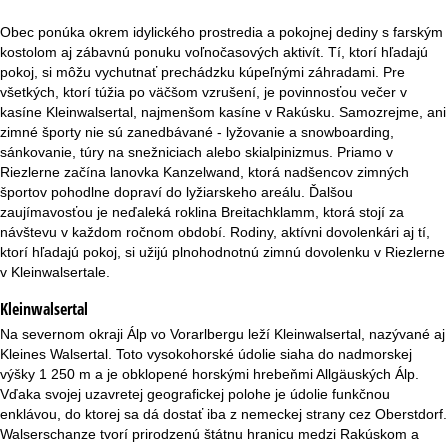
r
Obec ponúka okrem idylického prostredia a pokojnej dediny s farským
á
kostolom aj zábavnú ponuku voľnočasových aktivít. Tí, ktorí hľadajú
pokoj, si môžu vychutnať prechádzku kúpeľnými záhradami. Pre
n
všetkých, ktorí túžia po väčšom vzrušení, je povinnosťou večer v
kasíne Kleinwalsertal, najmenšom kasíne v Rakúsku. Samozrejme, ani
k
zimné športy nie sú zanedbávané - lyžovanie a snowboarding,
sánkovanie, túry na snežniciach alebo skialpinizmus. Priamo v
Riezlerne začína lanovka Kanzelwand, ktorá nadšencov zimných
a
športov pohodlne dopraví do lyžiarskeho areálu. Ďalšou
zaujímavosťou je neďaleká roklina Breitachklamm, ktorá stojí za
návštevu v každom ročnom období. Rodiny, aktívni dovolenkári aj tí,
ktorí hľadajú pokoj, si užijú plnohodnotnú zimnú dovolenku v Riezlerne
v Kleinwalsertale.
Kleinwalsertal
Na severnom okraji Álp vo Vorarlbergu leží Kleinwalsertal, nazývané aj
Kleines Walsertal. Toto vysokohorské údolie siaha do nadmorskej
výšky 1 250 m a je obklopené horskými hrebeňmi Allgäuských Álp.
Vďaka svojej uzavretej geografickej polohe je údolie funkčnou
enklávou, do ktorej sa dá dostať iba z nemeckej strany cez Oberstdorf.
Walserschanze tvorí prirodzenú štátnu hranicu medzi Rakúskom a