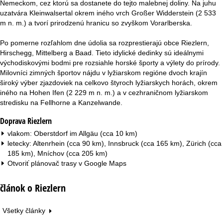
Nemeckom, cez ktorú sa dostanete do tejto malebnej doliny. Na juhu
uzatvára Kleinwalsertal okrem iného vrch Großer Widderstein (2 533
m n. m.) a tvorí prirodzenú hranicu so zvyškom Vorarlberska.
Po pomerne rozľahlom dne údolia sa rozprestierajú obce Riezlern,
Hirschegg, Mittelberg a Baad. Tieto idylické dedinky sú ideálnymi
východiskovými bodmi pre rozsiahle horské športy a výlety do prírody.
Milovníci zimných športov nájdu v lyžiarskom regióne dvoch krajín
široký výber zjazdoviek na celkovo štyroch lyžiarskych horách, okrem
iného na Hohen Ifen (2 229 m n. m.) a v cezhraničnom lyžiarskom
stredisku na Fellhorne a Kanzelwande.
Doprava Riezlern
vlakom: Oberstdorf im Allgäu (cca 10 km)
letecky: Altenrhein (cca 90 km), Innsbruck (cca 165 km), Zürich (cca
185 km), Mníchov (cca 205 km)
Otvoriť plánovač trasy v
Google Maps
článok o Riezlern
Všetky články