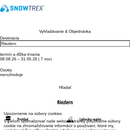
Vyhľadávanie & Objednávka
Destinácia
termín a dĺžka trvania
08.08.26 – 31.05.28 | 7 nocí
Osoby
nerozhoduje
Hľadať
Riezlern
Upozornenie na súbory cookies
Prehľad
Lyžiarsky región
S cieľom optimalizovať naše webové stránky používame súbory
cookie na zhromažďovanie informácií o používaní, ktoré my,