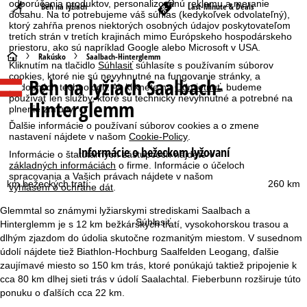
odporúčania produktov, personalizovanú reklamu a meranie
Beh na lyžiach
Last-Minute & Deals
dosahu. Na to potrebujeme váš súhlas (kedykoľvek odvolateľný),
ktorý zahŕňa prenos niektorých osobných údajov poskytovateľom
tretích strán v tretích krajinách mimo Európskeho hospodárskeho
priestoru, ako sú napríklad Google alebo Microsoft v USA.
H
Rakúsko
Saalbach-Hinterglemm
Kliknutím na tlačidlo
Súhlasiť
súhlasíte s používaním súborov
cookies, ktoré nie sú nevyhnutné na fungovanie stránky, a
Beh na lyžiach Saalbach-
l
podobných technológií. Ak kliknete na
Odmietnuť
, budeme
používať len služby, ktoré sú technicky nevyhnutné a potrebné na
Hinterglemm
plnenie zmluvy.
a
Ďalšie informácie o používaní súborov cookies a o zmene
nastavení nájdete v našom
Cookie-Policy
.
v
Informácie o bežeckom lyžovaní
Informácie o štatutárnych zástupcoch nájdete v
základných informáciách
o firme. Informácie o účeloch
n
spracovania a Vašich právach nájdete v našom
km bežeckých tratí:
260 km
vyhlásení o ochrane dát
.
á
Glemmtal so známymi lyžiarskymi strediskami Saalbach a
Súhlasiť
Hinterglemm je s 12 km bežkárskych tratí, vysokohorskou trasou a
s
dlhým zjazdom do údolia skutočne rozmanitým miestom. V susednom
údolí nájdete tiež Biathlon-Hochburg Saalfelden Leogang, ďalšie
t
zaujímavé miesto so 150 km trás, ktoré ponúkajú taktiež pripojenie k
cca 80 km dlhej sieti trás v údolí Saalachtal. Fieberbunn rozširuje túto
r
ponuku o ďalších cca 22 km.