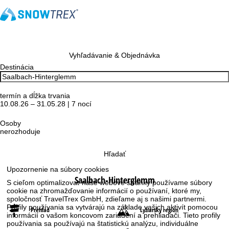
Vyhľadávanie & Objednávka
Destinácia
termín a dĺžka trvania
10.08.26 – 31.05.28 | 7 nocí
Osoby
nerozhoduje
Hľadať
Upozornenie na súbory cookies
Saalbach-Hinterglemm
S cieľom optimalizovať naše webové stránky používame súbory
cookie na zhromažďovanie informácií o používaní, ktoré my,
spoločnosť TravelTrex GmbH, zdieľame aj s našimi partnermi.
Profily používania sa vytvárajú na základe vašich aktivít pomocou
Prehľad
Lyžiarsky región
informácií o vašom koncovom zariadení a prehliadači. Tieto profily
používania sa používajú na štatistickú analýzu, individuálne