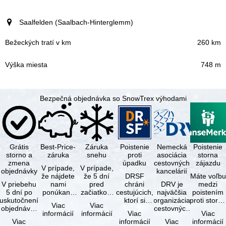
Saalfelden (Saalbach-Hinterglemm)
260 km
748 m
Bezpečná objednávka so SnowTrex výhodami
Grátis
Best-Price-
Záruka
Poistenie
Nemecká
Poistenie
storno a
záruka
snehu
proti
asociácia
storna
zmena
úpadku
cestovných
zájazdu
V prípade,
V prípade,
objednávky
kancelárií
že nájdete
že 5 dní
DRSF
Máte voľbu
V priebehu
nami
pred
chráni
DRV je
medzi
5 dní po
ponúkaný
začiatkom
cestujúcich,
najväčšia
poistením
uskutočnení
zájazd - s
zájazdu
ktorí si
organizácia
proti storn
Viac
Viac
objednávky
rovnakými
(deň
objednajú
cestovných
a
informácií
informácií
Viac
Viac
môžete od
službami
príjazdu)
zájazd
kancelárií a
komplexný
Viac
informácií
Viac
informácií
tejto
zahrnutými
budú
alebo
organizátorov
cestovným