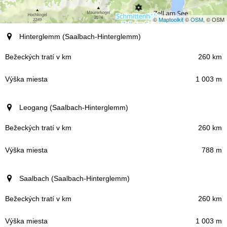
©
Maptoolkit
©
OSM
, © OSM
Miesto (región)
Hinterglemm (Saalbach-Hinterglemm)
Bežeckých tratí v km
260 km
1 003 m
Výška miesta
Leogang (Saalbach-Hinterglemm)
260 km
788 m
Saalbach (Saalbach-Hinterglemm)
260 km
1 003 m