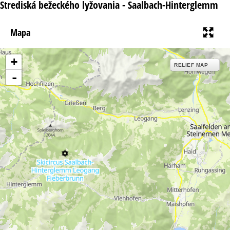
á
Strediská bežeckého lyžovania - Saalbach-Hinterglemm
n
Mapa
k
+
a
RELIEF MAP
-