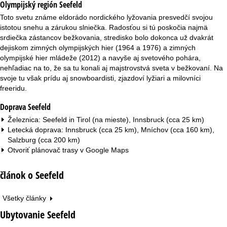
Olympijský región Seefeld
r
Toto svetu známe eldorádo nordického lyžovania presvedčí svojou
á
istotou snehu a zárukou slniečka. Radosťou si tú poskočia najmä
srdiečka zástancov bežkovania, stredisko bolo dokonca už dvakrát
n
dejiskom zimných olympijských hier (1964 a 1976) a zimných
olympijské hier mládeže (2012) a navyše aj svetového pohára,
k
nehľadiac na to, že sa tu konali aj majstrovstvá sveta v bežkovaní. Na
svoje tu však prídu aj snowboardisti, zjazdoví lyžiari a milovníci
a
freeridu.
Doprava Seefeld
Železnica: Seefeld in Tirol (na mieste), Innsbruck (cca 25 km)
Letecká doprava: Innsbruck (cca 25 km), Mníchov (cca 160 km),
Salzburg (cca 200 km)
Otvoriť plánovač trasy v
Google Maps
článok o Seefeld
Všetky články
Ubytovanie Seefeld