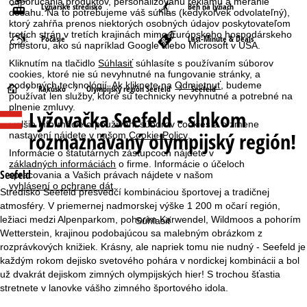
odporúčania produktov, personalizovanú reklamu a meranie
Lyžiarske stredisko
Beh na lyžiach
dosahu. Na to potrebujeme váš súhlas (kedykoľvek odvolateľný),
ktorý zahŕňa prenos niektorých osobných údajov poskytovateľom
tretích strán v tretích krajinách mimo Európskeho hospodárskeho
Počasie
Last-Minute & Deals
priestoru, ako sú napríklad Google alebo Microsoft v USA.
Kliknutím na tlačidlo
Súhlasiť
súhlasíte s používaním súborov
cookies, ktoré nie sú nevyhnutné na fungovanie stránky, a
podobných technológií. Ak kliknete na
Odmietnuť
, budeme
H
Rakúsko
Olympijský región Seefeld
Seefeld
používať len služby, ktoré sú technicky nevyhnutné a potrebné na
plnenie zmluvy.
Lyžovačka
Seefeld - slnkom
l
Ďalšie informácie o používaní súborov cookies a o zmene
rozmaznávaný olympijský región!
nastavení nájdete v našom
Cookie-Policy
.
a
Informácie o štatutárnych zástupcoch nájdete v
základných informáciách
o firme. Informácie o účeloch
v
Seefeld
spracovania a Vašich právach nájdete v našom
vyhlásení o ochrane dát
.
Stredisko Seefeld presvedčí kombináciou športovej a tradičnej
n
atmosféry. V priemernej nadmorskej výške 1 200 m očarí región,
ležiaci medzi Alpenparkom, pohorím Karwendel, Wildmoos a pohorím
Súhlasiť
á
Wetterstein, krajinou podobajúcou sa malebným obrázkom z
rozprávkových knižiek. Krásny, ale napriek tomu nie nudný - Seefeld je
s
každým rokom dejisko svetového pohára v nordickej kombinácii a bol
už dvakrát dejiskom zimných olympijských hier! S trochou šťastia
t
stretnete v lanovke vášho zimného športového idola.