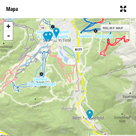
Mapa
+
RELIEF MAP
-