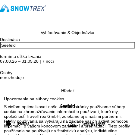
Vyhľadávanie & Objednávka
Destinácia
termín a dĺžka trvania
07.08.26 – 31.05.28 | 7 nocí
Osoby
nerozhoduje
Hľadať
Upozornenie na súbory cookies
Seefeld
S cieľom optimalizovať naše webové stránky používame súbory
cookie na zhromažďovanie informácií o používaní, ktoré my,
spoločnosť TravelTrex GmbH, zdieľame aj s našimi partnermi.
Profily používania sa vytvárajú na základe vašich aktivít pomocou
Prehľad
Lyžiarsky región
informácií o vašom koncovom zariadení a prehliadači. Tieto profily
používania sa používajú na štatistickú analýzu, individuálne