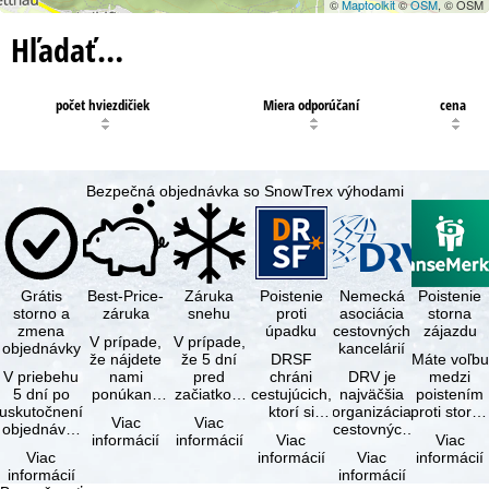
©
Maptoolkit
©
OSM
, © OSM
Hľadať…
počet hviezdičiek
Miera odporúčaní
cena
Bezpečná objednávka so SnowTrex výhodami
Grátis
Best-Price-
Záruka
Poistenie
Nemecká
Poistenie
storno a
záruka
snehu
proti
asociácia
storna
zmena
úpadku
cestovných
zájazdu
V prípade,
V prípade,
objednávky
kancelárií
že nájdete
že 5 dní
DRSF
Máte voľbu
V priebehu
nami
pred
chráni
DRV je
medzi
5 dní po
ponúkaný
začiatkom
cestujúcich,
najväčšia
poistením
uskutočnení
zájazd - s
zájazdu
ktorí si
organizácia
proti storn
Viac
Viac
objednávky
rovnakými
(deň
objednajú
cestovných
a
informácií
informácií
Viac
Viac
môžete od
službami
príjazdu)
zájazd
kancelárií a
komplexný
Viac
informácií
Viac
informácií
tejto
zahrnutými
budú
alebo
organizátorov
cestovným
informácií
informácií
objednávky
v cene …
všetky
súvisiace
zájazdov v …
poistením.