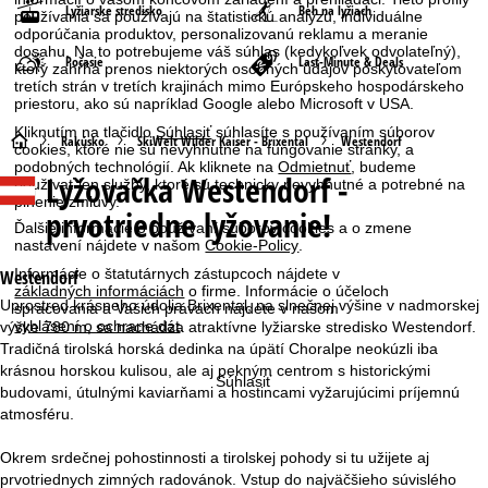
Lyžiarske stredisko
Beh na lyžiach
používania sa používajú na štatistickú analýzu, individuálne
odporúčania produktov, personalizovanú reklamu a meranie
dosahu. Na to potrebujeme váš súhlas (kedykoľvek odvolateľný),
Počasie
Last-Minute & Deals
ktorý zahŕňa prenos niektorých osobných údajov poskytovateľom
tretích strán v tretích krajinách mimo Európskeho hospodárskeho
priestoru, ako sú napríklad Google alebo Microsoft v USA.
Kliknutím na tlačidlo
Súhlasiť
súhlasíte s používaním súborov
H
Rakúsko
SkiWelt Wilder Kaiser - Brixental
Westendorf
cookies, ktoré nie sú nevyhnutné na fungovanie stránky, a
podobných technológií. Ak kliknete na
Odmietnuť
, budeme
Lyžovačka
Westendorf -
používať len služby, ktoré sú technicky nevyhnutné a potrebné na
l
plnenie zmluvy.
prvotriedne lyžovanie!
Ďalšie informácie o používaní súborov cookies a o zmene
a
nastavení nájdete v našom
Cookie-Policy
.
v
Informácie o štatutárnych zástupcoch nájdete v
Westendorf
základných informáciách
o firme. Informácie o účeloch
Uprostred krásneho údolia Brixental, na slnečnej výšine v nadmorskej
spracovania a Vašich právach nájdete v našom
n
vyhlásení o ochrane dát
.
výške 780 m, sa nachádza atraktívne lyžiarske stredisko Westendorf.
Tradičná tirolská horská dedinka na úpätí Choralpe neokúzli iba
á
krásnou horskou kulisou, ale aj pekným centrom s historickými
Súhlasiť
budovami, útulnými kaviarňami a hostincami vyžarujúcimi príjemnú
s
atmosféru.
t
Okrem srdečnej pohostinnosti a tirolskej pohody si tu užijete aj
prvotriednych zimných radovánok. Vstup do najväčšieho súvislého