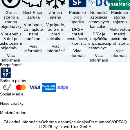
Grátis
Best-Price-
Záruka
Poistenie
Nemecká
Poistenie
storno a
záruka
snehu
proti
asociácia
storna
zmena
úpadku
cestovných
zájazdu
V prípade,
V prípade,
objednávky
kancelárií
že nájdete
že 5 dní
DRSF
Máte voľbu
V priebehu
nami
pred
chráni
DRV je
medzi
5 dní po
ponúkaný
začiatkom
cestujúcich,
najväčšia
poistením
uskutočnení
zájazd - s
zájazdu
ktorí si
organizácia
proti storn
Viac
Viac
objednávky
rovnakými
(deň
objednajú
cestovných
a
informácií
informácií
Viac
Viac
môžete od
službami
príjazdu)
zájazd
kancelárií a
komplexný
Viac
informácií
Viac
informácií
tejto
zahrnutými
budú
alebo
organizátorov
cestovným
informácií
informácií
objednávky
v cene …
všetky
súvisiace
zájazdov v …
poistením.
Bezpečnosť
:
bezplatne
lyžiarske …
cestovné
…
…
služby u …
Spôsob platby
:
Social Media
:
Naše značky
:
Medzinárodne
:
Základné informácie
Ochrana osobných údajov
Prístupnosť
VOP
FAQ
© 2026 by TravelTrex GmbH