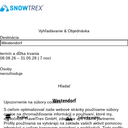
Vyhľadávanie & Objednávka
Destinácia
termín a dĺžka trvania
08.08.26 – 31.05.28 | 7 nocí
Osoby
nerozhoduje
Hľadať
Westendorf
Upozornenie na súbory cookies
S cieľom optimalizovať naše webové stránky používame súbory
cookie na zhromažďovanie informácií o používaní, ktoré my,
Prehľad
Lyžiarsky región
spoločnosť TravelTrex GmbH, zdieľame aj s našimi partnermi.
Profily používania sa vytvárajú na základe vašich aktivít pomocou
informácií o vašom koncovom zariadení a prehliadači. Tieto profily