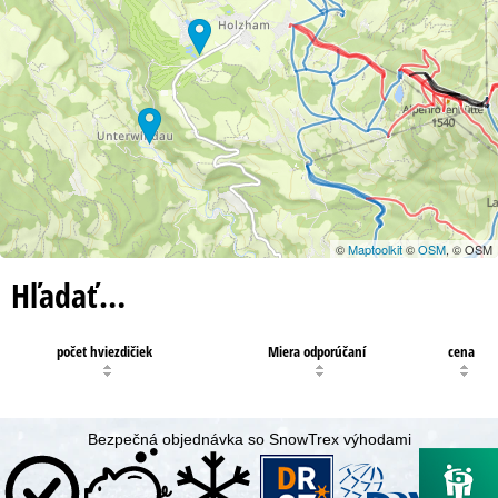
©
Maptoolkit
©
OSM
, © OSM
Hľadať…
počet hviezdičiek
Miera odporúčaní
cena
Bezpečná objednávka so SnowTrex výhodami