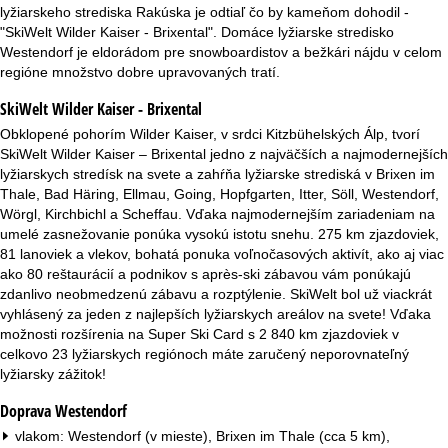
r
lyžiarskeho strediska Rakúska je odtiaľ čo by kameňom dohodil -
"SkiWelt Wilder Kaiser - Brixental". Domáce lyžiarske stredisko
á
Westendorf je eldorádom pre snowboardistov a bežkári nájdu v celom
regióne množstvo dobre upravovaných tratí.
n
SkiWelt Wilder Kaiser - Brixental
k
Obklopené pohorím Wilder Kaiser, v srdci Kitzbühelských Álp, tvorí
SkiWelt Wilder Kaiser – Brixental jedno z najväčších a najmodernejších
a
lyžiarskych stredísk na svete a zahŕňa lyžiarske strediská v Brixen im
Thale, Bad Häring, Ellmau, Going, Hopfgarten, Itter, Söll, Westendorf,
Wörgl, Kirchbichl a Scheffau. Vďaka najmodernejším zariadeniam na
umelé zasnežovanie ponúka vysokú istotu snehu. 275 km zjazdoviek,
81 lanoviek a vlekov, bohatá ponuka voľnočasových aktivít, ako aj viac
ako 80 reštaurácií a podnikov s après-ski zábavou vám ponúkajú
zdanlivo neobmedzenú zábavu a rozptýlenie. SkiWelt bol už viackrát
vyhlásený za jeden z najlepších lyžiarskych areálov na svete! Vďaka
možnosti rozšírenia na Super Ski Card s 2 840 km zjazdoviek v
celkovo 23 lyžiarskych regiónoch máte zaručený neporovnateľný
lyžiarsky zážitok!
Doprava Westendorf
vlakom: Westendorf (v mieste), Brixen im Thale (cca 5 km),