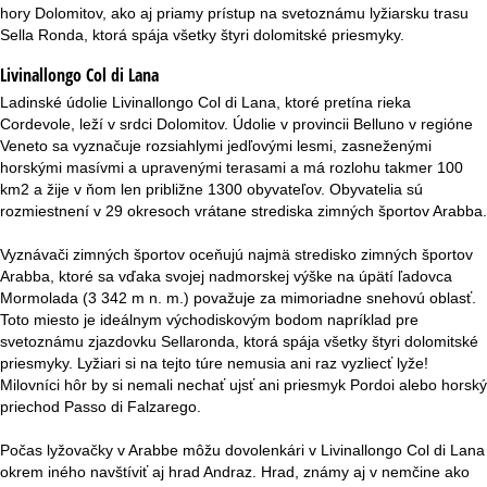
r
hory Dolomitov, ako aj priamy prístup na svetoznámu lyžiarsku trasu
Sella Ronda, ktorá spája všetky štyri dolomitské priesmyky.
á
Livinallongo Col di Lana
n
Ladinské údolie Livinallongo Col di Lana, ktoré pretína rieka
Cordevole, leží v srdci Dolomitov. Údolie v provincii Belluno v regióne
k
Veneto sa vyznačuje rozsiahlymi jedľovými lesmi, zasneženými
horskými masívmi a upravenými terasami a má rozlohu takmer 100
a
km2 a žije v ňom len približne 1300 obyvateľov. Obyvatelia sú
rozmiestnení v 29 okresoch vrátane strediska zimných športov Arabba.
Vyznávači zimných športov oceňujú najmä stredisko zimných športov
Arabba, ktoré sa vďaka svojej nadmorskej výške na úpätí ľadovca
Mormolada (3 342 m n. m.) považuje za mimoriadne snehovú oblasť.
Toto miesto je ideálnym východiskovým bodom napríklad pre
svetoznámu zjazdovku Sellaronda, ktorá spája všetky štyri dolomitské
priesmyky. Lyžiari si na tejto túre nemusia ani raz vyzliecť lyže!
Milovníci hôr by si nemali nechať ujsť ani priesmyk Pordoi alebo horský
priechod Passo di Falzarego.
Počas lyžovačky v Arabbe môžu dovolenkári v Livinallongo Col di Lana
okrem iného navštíviť aj hrad Andraz. Hrad, známy aj v nemčine ako