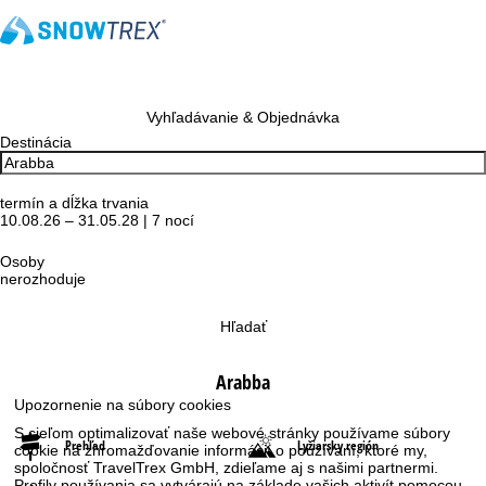
Vyhľadávanie & Objednávka
Destinácia
termín a dĺžka trvania
10.08.26 – 31.05.28 | 7 nocí
Osoby
nerozhoduje
Hľadať
Arabba
Upozornenie na súbory cookies
S cieľom optimalizovať naše webové stránky používame súbory
Prehľad
Lyžiarsky región
cookie na zhromažďovanie informácií o používaní, ktoré my,
spoločnosť TravelTrex GmbH, zdieľame aj s našimi partnermi.
Profily používania sa vytvárajú na základe vašich aktivít pomocou