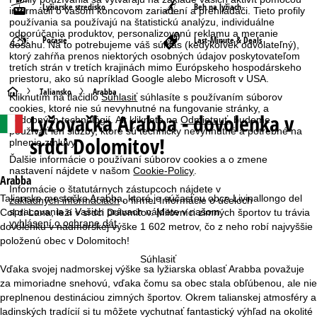
Lyžiarske stredisko
Beh na lyžiach
informácií o vašom koncovom zariadení a prehliadači. Tieto profily
používania sa používajú na štatistickú analýzu, individuálne
odporúčania produktov, personalizovanú reklamu a meranie
Počasie
Last-Minute & Deals
dosahu. Na to potrebujeme váš súhlas (kedykoľvek odvolateľný),
ktorý zahŕňa prenos niektorých osobných údajov poskytovateľom
tretích strán v tretích krajinách mimo Európskeho hospodárskeho
priestoru, ako sú napríklad Google alebo Microsoft v USA.
H
Taliansko
Arabba
Kliknutím na tlačidlo
Súhlasiť
súhlasíte s používaním súborov
cookies, ktoré nie sú nevyhnutné na fungovanie stránky, a
Lyžovačka
Arabba - dovolenka v
podobných technológií. Ak kliknete na
Odmietnuť
, budeme
l
používať len služby, ktoré sú technicky nevyhnutné a potrebné na
srdci Dolomitov!
plnenie zmluvy.
a
Ďalšie informácie o používaní súborov cookies a o zmene
nastavení nájdete v našom
Cookie-Policy
.
v
Arabba
Informácie o štatutárnych zástupcoch nájdete v
Talianske mestečko Arabba, ktoré je súčasťou obce Livinallongo del
základných informáciách
o firme. Informácie o účeloch
n
spracovania a Vašich právach nájdete v našom
Col di Lana, leží v srdci Dolomitov. Milovníci zimných športov tu trávia
vyhlásení o ochrane dát
.
dovolenku v nadmorskej výške 1 602 metrov, čo z neho robí najvyššie
á
položenú obec v Dolomitoch!
Súhlasiť
s
Vďaka svojej nadmorskej výške sa lyžiarska oblasť Arabba považuje
za mimoriadne snehovú, vďaka čomu sa obec stala obľúbenou, ale nie
t
preplnenou destináciou zimných športov. Okrem talianskej atmosféry a
ladinských tradícií si tu môžete vychutnať fantastický výhľad na okolité