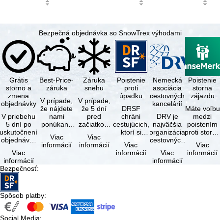
Bezpečná objednávka so SnowTrex výhodami
Grátis
Best-Price-
Záruka
Poistenie
Nemecká
Poistenie
storno a
záruka
snehu
proti
asociácia
storna
zmena
úpadku
cestovných
zájazdu
V prípade,
V prípade,
objednávky
kancelárií
že nájdete
že 5 dní
DRSF
Máte voľbu
V priebehu
nami
pred
chráni
DRV je
medzi
5 dní po
ponúkaný
začiatkom
cestujúcich,
najväčšia
poistením
uskutočnení
zájazd - s
zájazdu
ktorí si
organizácia
proti storn
Viac
Viac
objednávky
rovnakými
(deň
objednajú
cestovných
a
informácií
informácií
Viac
Viac
môžete od
službami
príjazdu)
zájazd
kancelárií a
komplexný
Viac
informácií
Viac
informácií
tejto
zahrnutými
budú
alebo
organizátorov
cestovným
informácií
informácií
objednávky
v cene …
všetky
súvisiace
zájazdov v …
poistením.
Bezpečnosť
:
bezplatne
lyžiarske …
cestovné
…
…
služby u …
Spôsob platby
:
Social Media
: