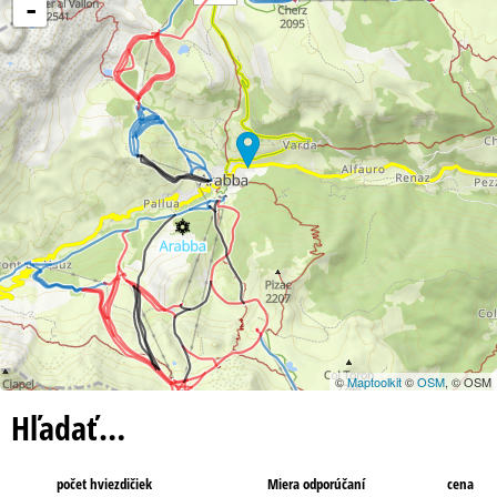
-
©
Maptoolkit
©
OSM
, © OSM
Hľadať…
počet hviezdičiek
Miera odporúčaní
cena