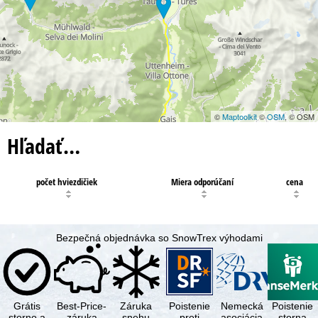
©
Maptoolkit
©
OSM
, © OSM
Hľadať…
počet hviezdičiek
Miera odporúčaní
cena
Bezpečná objednávka so SnowTrex výhodami
Grátis
Best-Price-
Záruka
Poistenie
Nemecká
Poistenie
storno a
záruka
snehu
proti
asociácia
storna