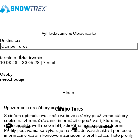
Vyhľadávanie & Objednávka
Destinácia
termín a dĺžka trvania
10.08.26 – 30.05.28 | 7 nocí
Osoby
nerozhoduje
Hľadať
Campo Tures
Upozornenie na súbory cookies
S cieľom optimalizovať naše webové stránky používame súbory
cookie na zhromažďovanie informácií o používaní, ktoré my,
spoločnosť TravelTrex GmbH, zdieľame aj s našimi partnermi.
Prehľad
Lyžiarske stredisko
Profily používania sa vytvárajú na základe vašich aktivít pomocou
informácií o vašom koncovom zariadení a prehliadači. Tieto profily