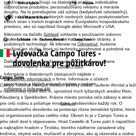
používania sa používajú na štatistickú analýzu, individuálne
Beh na lyžiach
Počasie
odporúčania produktov, personalizovanú reklamu a meranie
dosahu. Na to potrebujeme váš súhlas (kedykoľvek odvolateľný),
ktorý zahŕňa prenos niektorých osobných údajov poskytovateľom
Last-Minute & Deals
tretích strán v tretích krajinách mimo Európskeho hospodárskeho
priestoru, ako sú napríklad Google alebo Microsoft v USA.
Kliknutím na tlačidlo
Súhlasiť
súhlasíte s používaním súborov
H
Taliansko
Tauferer Ahrntal
Campo Tures
cookies, ktoré nie sú nevyhnutné na fungovanie stránky, a
podobných technológií. Ak kliknete na
Odmietnuť
, budeme
používať len služby, ktoré sú technicky nevyhnutné a potrebné na
Lyžovačka
Campo Tures -
l
plnenie zmluvy.
dovolenka pre pôžitkárov!
Ďalšie informácie o používaní súborov cookies a o zmene
a
nastavení nájdete v našom
Cookie-Policy
.
Informácie o štatutárnych zástupcoch nájdete v
v
Campo Tures
základných informáciách
o firme. Informácie o účeloch
spracovania a Vašich právach nájdete v našom
Campo Tures je hlavným mestom pestrej oblasti Tauferer Ahrntal a leží
vyhlásení o ochrane dát
.
n
v nadmorskej výške 865 m, uprostred troch lyžiarskych areálov Rein,
Klausberg a Speikboden. Krásne miesto ponúka veľa zábavy a akcie
á
pre celú rodinu a priťahuje množstvo návštevníkov každý rok. O
Súhlasiť
nezabudnuteľnú dovolenku sa postarajú rôzne tematické týždne, ktoré
s
sú organizované počas celého roka. Okrem to je v Campo Tures a
jeho okolí dosť k objavovaniu. Hrad Castello di Tures patrí k najväčším
t
a najkrajším hradom v Tirolsku, ktorého nádherne zariadené izby,
knižnica, obytná veža, mučiareň a zbrojnica, ako aj väzenská a súdna