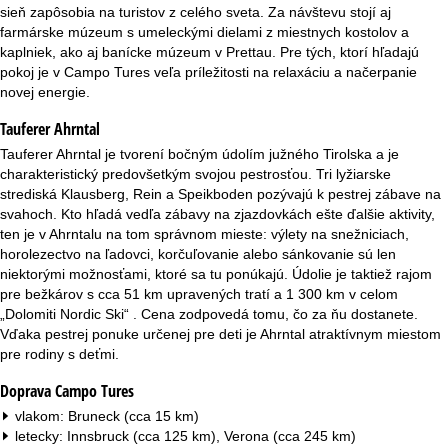
r
sieň zapôsobia na turistov z celého sveta. Za návštevu stojí aj
farmárske múzeum s umeleckými dielami z miestnych kostolov a
á
kaplniek, ako aj banícke múzeum v Prettau. Pre tých, ktorí hľadajú
pokoj je v Campo Tures veľa príležitosti na relaxáciu a načerpanie
n
novej energie.
Tauferer Ahrntal
k
Tauferer Ahrntal je tvorení bočným údolím južného Tirolska a je
a
charakteristický predovšetkým svojou pestrosťou. Tri lyžiarske
strediská Klausberg, Rein a Speikboden pozývajú k pestrej zábave na
svahoch. Kto hľadá vedľa zábavy na zjazdovkách ešte ďalšie aktivity,
ten je v Ahrntalu na tom správnom mieste: výlety na snežniciach,
horolezectvo na ľadovci, korčuľovanie alebo sánkovanie sú len
niektorými možnosťami, ktoré sa tu ponúkajú. Údolie je taktiež rajom
pre bežkárov s cca 51 km upravených tratí a 1 300 km v celom
„Dolomiti Nordic Ski“ . Cena zodpovedá tomu, čo za ňu dostanete.
Vďaka pestrej ponuke určenej pre deti je Ahrntal atraktívnym miestom
pre rodiny s deťmi.
Doprava Campo Tures
vlakom: Bruneck (cca 15 km)
letecky: Innsbruck (cca 125 km), Verona (cca 245 km)