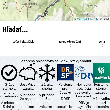
©
Maptoolkit
©
OSM
, © OSM
Hľadať…
počet hviezdičiek
Miera odporúčaní
cena
Bezpečná objednávka so SnowTrex výhodami
Grátis
Best-Price-
Záruka
Poistenie
Nemecká
Poistenie
storno a
záruka
snehu
proti
asociácia
storna
zmena
úpadku
cestovných
zájazdu
V prípade,
V prípade,
objednávky
kancelárií
že nájdete
že 5 dní
DRSF
Máte voľbu
V priebehu
nami
pred
chráni
DRV je
medzi
5 dní po
ponúkaný
začiatkom
cestujúcich,
najväčšia
poistením