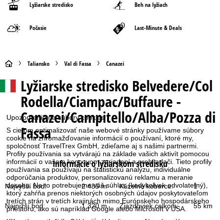
Lyžiarske stredisko
Beh na lyžiach
Počasie
Last-Minute & Deals
H
Taliansko
Val di Fassa
Canazei
Lyžiarske stredisko
Belvedere/Col
l
Rodella/Ciampac/Buffaure -
a
Canazei/Campitello/Alba/Pozza di
Upozornenie na súbory cookies
v
Fassa
S cieľom optimalizovať naše webové stránky používame súbory
cookie na zhromažďovanie informácií o používaní, ktoré my,
n
spoločnosť TravelTrex GmbH, zdieľame aj s našimi partnermi.
Profily používania sa vytvárajú na základe vašich aktivít pomocou
Informácie o lyžiarskom stredisku
informácií o vašom koncovom zariadení a prehliadači. Tieto profily
á
používania sa používajú na štatistickú analýzu, individuálne
odporúčania produktov, personalizovanú reklamu a meranie
s
dosahu. Na to potrebujeme váš súhlas (kedykoľvek odvolateľný),
Najvyšší bod:
2 485 m
Kúzelné koberce:
1
ktorý zahŕňa prenos niektorých osobných údajov poskytovateľom
tretích strán v tretích krajinách mimo Európskeho hospodárskeho
t
Najnižší bod:
1 320 m
Zjazdoviek celkom:
55 km
priestoru, ako sú napríklad Google alebo Microsoft v USA.