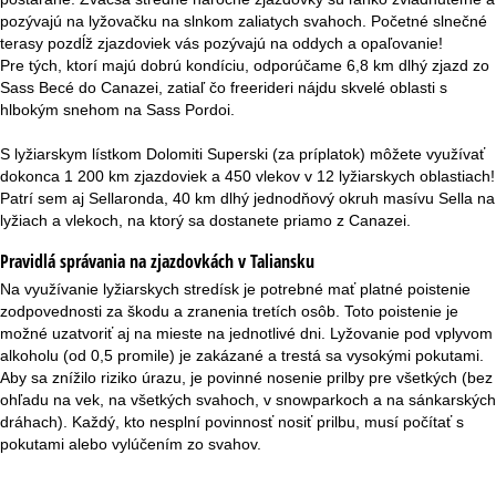
pozývajú na lyžovačku na slnkom zaliatych svahoch. Početné slnečné
terasy pozdĺž zjazdoviek vás pozývajú na oddych a opaľovanie!
Pre tých, ktorí majú dobrú kondíciu, odporúčame 6,8 km dlhý zjazd zo
Sass Becé do Canazei, zatiaľ čo freerideri nájdu skvelé oblasti s
hlbokým snehom na Sass Pordoi.
S lyžiarskym lístkom Dolomiti Superski (za príplatok) môžete využívať
dokonca 1 200 km zjazdoviek a 450 vlekov v 12 lyžiarskych oblastiach!
Patrí sem aj Sellaronda, 40 km dlhý jednodňový okruh masívu Sella na
lyžiach a vlekoch, na ktorý sa dostanete priamo z Canazei.
Pravidlá správania na zjazdovkách v Taliansku
Na využívanie lyžiarskych stredísk je potrebné mať platné poistenie
zodpovednosti za škodu a zranenia tretích osôb. Toto poistenie je
možné uzatvoriť aj na mieste na jednotlivé dni. Lyžovanie pod vplyvom
alkoholu (od 0,5 promile) je zakázané a trestá sa vysokými pokutami.
Aby sa znížilo riziko úrazu, je povinné nosenie prilby pre všetkých (bez
ohľadu na vek, na všetkých svahoch, v snowparkoch a na sánkarských
dráhach). Každý, kto nesplní povinnosť nosiť prilbu, musí počítať s
pokutami alebo vylúčením zo svahov.