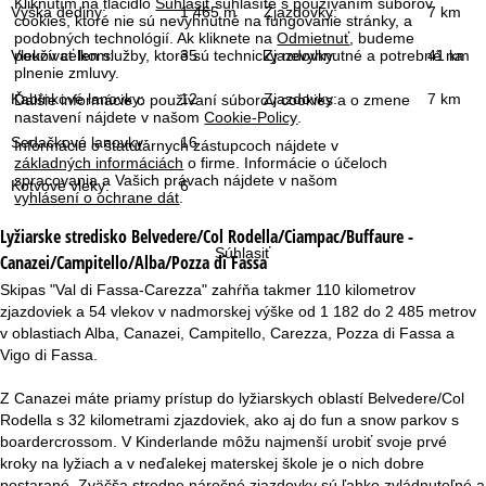
Kliknutím na tlačidlo
Súhlasiť
súhlasíte s používaním súborov
r
Výška dediny:
1 465 m
Zjazdovky:
7 km
cookies, ktoré nie sú nevyhnutné na fungovanie stránky, a
podobných technológií. Ak kliknete na
Odmietnuť
, budeme
á
Vlekov celkom:
35
Zjazdovky:
41 km
používať len služby, ktoré sú technicky nevyhnutné a potrebné na
plnenie zmluvy.
n
Kabínkové lanovky:
12
Zjazdovky:
7 km
Ďalšie informácie o používaní súborov cookies a o zmene
nastavení nájdete v našom
Cookie-Policy
.
Sedačkové lanovky:
16
k
Informácie o štatutárnych zástupcoch nájdete v
základných informáciách
o firme. Informácie o účeloch
spracovania a Vašich právach nájdete v našom
Kotvové vleky:
6
a
vyhlásení o ochrane dát
.
Lyžiarske stredisko
Belvedere/Col Rodella/Ciampac/Buffaure -
Súhlasiť
Canazei/Campitello/Alba/Pozza di Fassa
Skipas "Val di Fassa-Carezza" zahŕňa takmer 110 kilometrov
zjazdoviek a 54 vlekov v nadmorskej výške od 1 182 do 2 485 metrov
v oblastiach Alba, Canazei, Campitello, Carezza, Pozza di Fassa a
Vigo di Fassa.
Z Canazei máte priamy prístup do lyžiarskych oblastí Belvedere/Col
Rodella s 32 kilometrami zjazdoviek, ako aj do fun a snow parkov s
boardercrossom. V Kinderlande môžu najmenší urobiť svoje prvé
kroky na lyžiach a v neďalekej materskej škole je o nich dobre
postarané. Zväčša stredne náročné zjazdovky sú ľahko zvládnuteľné a