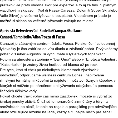
pretekov. Je preto vhodná skôr pre expertov, a to aj za tmy. S platným
viacdňovým skipasom (Val di Fassa-Carezza, Dolomiti Super Ski alebo
Valle Silver) je večerné lyžovanie bezplatné. V opačnom prípade je
možné si skipas na večerné lyžovanie zakúpiť na mieste.
Après ski Belvedere/Col Rodella/Ciampac/Buffaure -
Canazei/Campitello/Alba/Pozza di Fassa
Canazei je zábavným centrom údolia Fassa. Po skončení celodennej
lyžovačky je čas vrátiť sa do víru diania a zdvihnúť pohár. Prvý večerný
pohár v "Lieber Augustin" si vychutnáte v lyžiarskych topánkach.
Potom sa atmosféra stupňuje v "Bar Oma" alebo v "Enoteca Valentini".
"Kaiserkeller" je známy živou hudbou od bluesu až po rock.
Pre tých, ktorí si chcú po niekoľkých kilometroch zjazdoviek
oddýchnuť, odporúčame wellness centrum Eghes. Inšpirované
rímskymi termálnymi kúpeľmi tu nájdete množstvo rôznych kúpeľov, v
ktorých si môžete po náročnom dni lyžovania oddýchnuť s pomocou
liečivých účinkov vody.
Pokiaľ chcete tráviť voľný čas mimo zjazdoviek, môžete si vybrať zo
širokej ponuky aktivít. Či už sú to nenáročné zimné túry a túry na
snežniciach po okolí, lietanie na rogale a paragliding pre odvážnejších
alebo vzrušujúce lezenie na ľade, každý si tu nájde niečo pre seba!