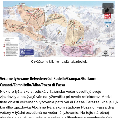
K zväčšeniu kliknite na plán zjazdoviek.
Večerné lyžovanie
Belvedere/Col Rodella/Ciampac/Buffaure -
Canazei/Campitello/Alba/Pozza di Fassa
Niektoré lyžiarske strediská v Taliansku večer osvetľujú svoje
zjazdovky a pozývajú vás na lyžovačku pri svetle reflektorov. Medzi
tieto oblasti večerného lyžovania patrí Val di Fassa-Carezza, kde je 1,6
km dlhá zjazdovka Aloch na lyžiarskom štadióne Pozza di Fassa dva
večery v týždni osvetlená na večerné lyžovanie. Na tejto náročnej
zjazdovke sa už uskutočnilo množstvo lyžiarskych a snoubordových