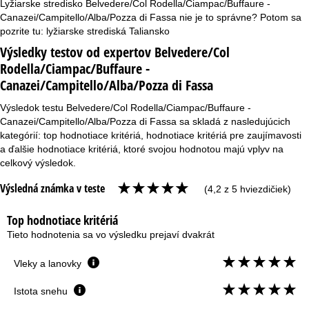
Lyžiarske stredisko Belvedere/Col Rodella/Ciampac/Buffaure -
Canazei/Campitello/Alba/Pozza di Fassa nie je to správne? Potom sa
pozrite tu:
lyžiarske strediská Taliansko
Výsledky testov od expertov Belvedere/Col
Rodella/Ciampac/Buffaure -
Canazei/Campitello/Alba/Pozza di Fassa
Výsledok testu Belvedere/Col Rodella/Ciampac/Buffaure -
Canazei/Campitello/Alba/Pozza di Fassa sa skladá z nasledujúcich
kategórií: top hodnotiace kritériá, hodnotiace kritériá pre zaujímavosti
a ďalšie hodnotiace kritériá, ktoré svojou hodnotou majú vplyv na
celkový výsledok.
Výsledná známka v teste
(4,2 z 5 hviezdičiek)
Top hodnotiace kritériá
Tieto hodnotenia sa vo výsledku prejaví dvakrát
Vleky a lanovky
Istota snehu