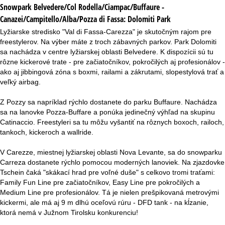
Snowpark Belvedere/Col Rodella/Ciampac/Buffaure -
Canazei/Campitello/Alba/Pozza di Fassa:
Dolomiti Park
Lyžiarske stredisko "Val di Fassa-Carezza" je skutočným rajom pre
freestylerov. Na výber máte z troch zábavných parkov. Park Dolomiti
sa nachádza v centre lyžiarskej oblasti Belvedere. K dispozícii sú tu
rôzne kickerové trate - pre začiatočníkov, pokročilých aj profesionálov -
ako aj jibbingová zóna s boxmi, railami a zákrutami, slopestylová trať a
veľký airbag.
Z Pozzy sa napríklad rýchlo dostanete do parku Buffaure. Nachádza
sa na lanovke Pozza-Buffare a ponúka jedinečný výhľad na skupinu
Catinaccio. Freestyleri sa tu môžu vyšantiť na rôznych boxoch, railoch,
tankoch, kickeroch a wallride.
V Carezze, miestnej lyžiarskej oblasti Nova Levante, sa do snowparku
Carreza dostanete rýchlo pomocou moderných lanoviek. Na zjazdovke
Tschein čaká "skákací hrad pre voľné duše" s celkovo tromi traťami:
Family Fun Line pre začiatočníkov, Easy Line pre pokročilých a
Medium Line pre profesionálov. Tá je nielen prešpikovaná metrovými
kickermi, ale má aj 9 m dlhú oceľovú rúru - DFD tank - na kĺzanie,
ktorá nemá v Južnom Tirolsku konkurenciu!