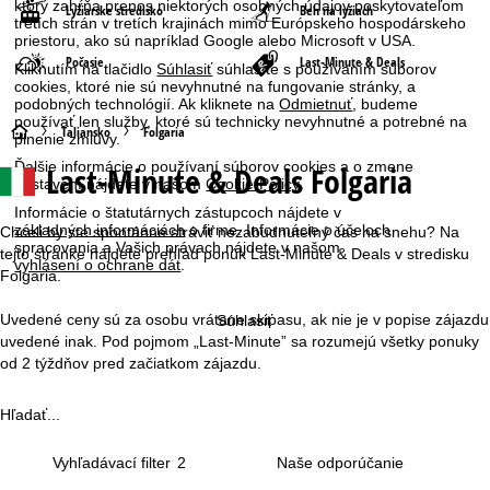
ktorý zahŕňa prenos niektorých osobných údajov poskytovateľom
Lyžiarske stredisko
Beh na lyžiach
tretích strán v tretích krajinách mimo Európskeho hospodárskeho
priestoru, ako sú napríklad Google alebo Microsoft v USA.
Počasie
Last-Minute & Deals
Kliknutím na tlačidlo
Súhlasiť
súhlasíte s používaním súborov
cookies, ktoré nie sú nevyhnutné na fungovanie stránky, a
podobných technológií. Ak kliknete na
Odmietnuť
, budeme
používať len služby, ktoré sú technicky nevyhnutné a potrebné na
H
Taliansko
Folgaria
plnenie zmluvy.
Ďalšie informácie o používaní súborov cookies a o zmene
Last-Minute & Deals Folgaria
l
nastavení nájdete v našom
Cookie-Policy
.
Informácie o štatutárnych zástupcoch nájdete v
a
základných informáciách
o firme. Informácie o účeloch
Chceli by ste spontánne stráviť nezabudnuteľný čas na snehu? Na
spracovania a Vašich právach nájdete v našom
tejto stránke nájdete prehľad ponúk Last-Minute & Deals v stredisku
vyhlásení o ochrane dát
.
v
Folgaria.
n
Uvedené ceny sú za osobu vrátane skipasu, ak nie je v popise zájazdu
Súhlasiť
uvedené inak. Pod pojmom „Last-Minute” sa rozumejú všetky ponuky
á
od 2 týždňov pred začiatkom zájazdu.
s
Hľadať...
t
Vyhľadávací filter
2
r