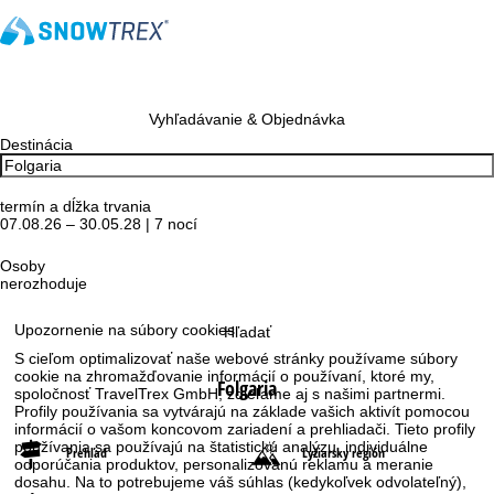
Vyhľadávanie & Objednávka
Destinácia
termín a dĺžka trvania
07.08.26 – 30.05.28 | 7 nocí
Osoby
nerozhoduje
Upozornenie na súbory cookies
Hľadať
S cieľom optimalizovať naše webové stránky používame súbory
cookie na zhromažďovanie informácií o používaní, ktoré my,
Folgaria
spoločnosť TravelTrex GmbH, zdieľame aj s našimi partnermi.
Profily používania sa vytvárajú na základe vašich aktivít pomocou
informácií o vašom koncovom zariadení a prehliadači. Tieto profily
používania sa používajú na štatistickú analýzu, individuálne
Prehľad
Lyžiarsky región
odporúčania produktov, personalizovanú reklamu a meranie
dosahu. Na to potrebujeme váš súhlas (kedykoľvek odvolateľný),