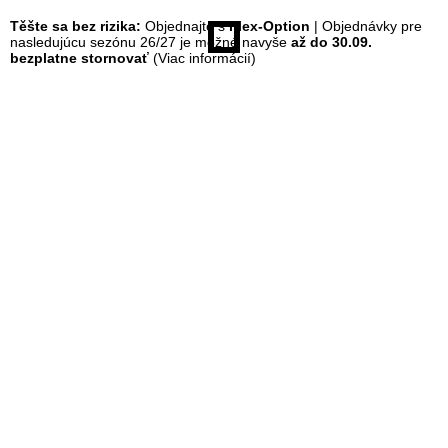
Těšte sa bez rizika:
Objednajte s
Flex-Option
| Objednávky pre
á
nasledujúcu sezónu 26/27 je možné navyše
až do 30.09.
bezplatne stornovať
(Viac informácií)
n
k
a