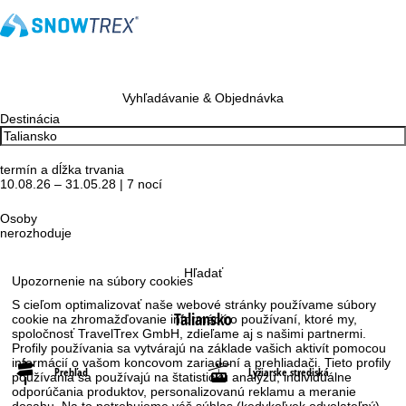
Vyhľadávanie & Objednávka
Destinácia
termín a dĺžka trvania
10.08.26 – 31.05.28 | 7 nocí
Osoby
nerozhoduje
Hľadať
Upozornenie na súbory cookies
S cieľom optimalizovať naše webové stránky používame súbory
Taliansko
cookie na zhromažďovanie informácií o používaní, ktoré my,
spoločnosť TravelTrex GmbH, zdieľame aj s našimi partnermi.
Profily používania sa vytvárajú na základe vašich aktivít pomocou
informácií o vašom koncovom zariadení a prehliadači. Tieto profily
Prehľad
Lyžiarske strediská
používania sa používajú na štatistickú analýzu, individuálne
odporúčania produktov, personalizovanú reklamu a meranie
dosahu. Na to potrebujeme váš súhlas (kedykoľvek odvolateľný),