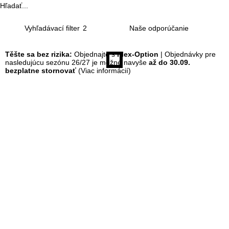
Hľadať...
á
Vyhľadávací filter
2
n
Těšte sa bez rizika:
Objednajte s
Flex-Option
| Objednávky pre
k
nasledujúcu sezónu 26/27 je možné navyše
až do 30.09.
bezplatne stornovať
(Viac informácií)
a