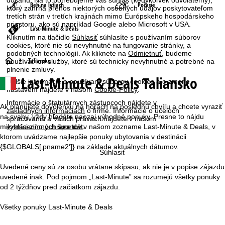
Beh na lyžiach
Počasie
ktorý zahŕňa prenos niektorých osobných údajov poskytovateľom
tretích strán v tretích krajinách mimo Európskeho hospodárskeho
priestoru, ako sú napríklad Google alebo Microsoft v USA.
Last-Minute & Deals
Kliknutím na tlačidlo
Súhlasiť
súhlasíte s používaním súborov
cookies, ktoré nie sú nevyhnutné na fungovanie stránky, a
podobných technológií. Ak kliknete na
Odmietnuť
, budeme
H
Taliansko
používať len služby, ktoré sú technicky nevyhnutné a potrebné na
plnenie zmluvy.
Last-Minute & Deals Taliansko
l
Ďalšie informácie o používaní súborov cookies a o zmene
nastavení nájdete v našom
Cookie-Policy
.
a
Informácie o štatutárnych zástupcoch nájdete v
Ak plánujete dovolenku na horách na poslednú chvíľu a chcete vyraziť
základných informáciách
o firme. Informácie o účeloch
na svahy, vždy hľadáte naozaj výhodné ponuky. Presne to nájdu
spracovania a Vašich právach nájdete v našom
v
milovníci zimných športov v našom zozname Last-Minute & Deals, v
vyhlásení o ochrane dát
.
ktorom uvádzame najlepšie ponuky ubytovania v destinácii
n
{$GLOBALS[‚pname2‘]} na základe aktuálnych dátumov.
Súhlasiť
á
Uvedené ceny sú za osobu vrátane skipasu, ak nie je v popise zájazdu
uvedené inak. Pod pojmom „Last-Minute” sa rozumejú všetky ponuky
s
od 2 týždňov pred začiatkom zájazdu.
t
Všetky ponuky Last-Minute & Deals
r