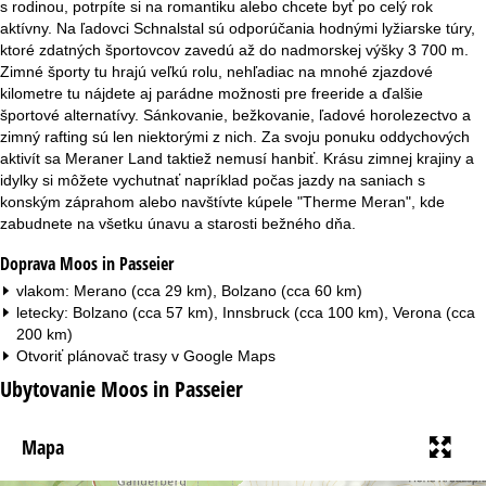
s rodinou, potrpíte si na romantiku alebo chcete byť po celý rok
aktívny. Na ľadovci Schnalstal sú odporúčania hodnými lyžiarske túry,
ktoré zdatných športovcov zavedú až do nadmorskej výšky 3 700 m.
Zimné športy tu hrajú veľkú rolu, nehľadiac na mnohé zjazdové
kilometre tu nájdete aj parádne možnosti pre freeride a ďalšie
športové alternatívy. Sánkovanie, bežkovanie, ľadové horolezectvo a
zimný rafting sú len niektorými z nich. Za svoju ponuku oddychových
aktivít sa Meraner Land taktiež nemusí hanbiť. Krásu zimnej krajiny a
idylky si môžete vychutnať napríklad počas jazdy na saniach s
konským záprahom alebo navštívte kúpele "Therme Meran", kde
zabudnete na všetku únavu a starosti bežného dňa.
Doprava Moos in Passeier
vlakom: Merano (cca 29 km), Bolzano (cca 60 km)
letecky: Bolzano (cca 57 km), Innsbruck (cca 100 km), Verona (cca
200 km)
Otvoriť plánovač trasy v
Google Maps
Ubytovanie Moos in Passeier
Mapa