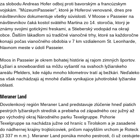
r
za slobodu Andreas Hofer odboj proti bavorským a francúzskym
vojskám. "MúzeumPasseier", ktoré je Hoferovi venované, dnes pre
á
návštevníkov dokumentuje všetky súvislosti. V Moose v Passeier na
návštevníkov čaká kostol svätého Martina zo 14. storočia, ktorý je
n
známy svojimi gotickými freskami, a Stieberský vodopád na okraji
obce. Ďalším lákadlom sú tradičné vianočné trhy, ktoré sa každoročne
k
konajú počas vianočného obdobia v 7 km vzdialenom St. Leonharde,
hlavnom meste v údolí Passeier.
a
Moos in Passeier je okrem bohatej histórie aj rajom zimných športov.
Lyžiari a snowboardisti sa môžu vyšantiť na svahoch lyžiarskeho
areálu Pfelders, kde nájdu mnoho kilometrov tratí aj bežkári. Neďaleko
sa však nachádzajú aj mnohé ďalšie vynikajúce juhotirolské lyžiarske
oblasti.
Meraner Land
Dovolenkový región Meraner Land predstavuje zlúčenie hneď piatich
pestrých lyžiarskych stredísk a prebieha od západného cez južný až
po východný okraj Národného parku Texelgruppe. Pohorie
Texelgruppe sa nachádza južne od hraníc s Tirolskom a je zasadené
do nádhernej krajiny trojtisícoviek, pričom najvyšším vrchom je Roteck
(3 337 m n.m.). Meraner Land ponúka mnoho pestrosti, či už cestujete