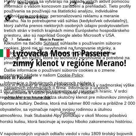
Profily používania sa vytvárajú na základe vašich aktivít pomocou
Beh na lyžiach
Počasie
informácií o vašom koncovom zariadení a prehliadači. Tieto profily
používania sa používajú na štatistickú analýzu, individuálne
odporúčania produktov, personalizovanú reklamu a meranie
Last-Minute & Deals
dosahu. Na to potrebujeme váš súhlas (kedykoľvek odvolateľný),
ktorý zahŕňa prenos niektorých osobných údajov poskytovateľom
tretích strán v tretích krajinách mimo Európskeho hospodárskeho
priestoru, ako sú napríklad Google alebo Microsoft v USA.
H
Taliansko
Moos in Passeier
Kliknutím na tlačidlo
Súhlasiť
súhlasíte s používaním súborov
cookies, ktoré nie sú nevyhnutné na fungovanie stránky, a
Lyžovačka
Moos in Passeier -
l
podobných technológií. Ak kliknete na
Odmietnuť
, budeme
používať len služby, ktoré sú technicky nevyhnutné a potrebné na
zimný klenot v regióne Merano!
plnenie zmluvy.
a
Ďalšie informácie o používaní súborov cookies a o zmene
nastavení nájdete v našom
Cookie-Policy
.
v
Moos in Passeier
Informácie o štatutárnych zástupcoch nájdete v
Moos in Passeier je malebná juhotirolská dedinka v nadmorskej výške
základných informáciách
o firme. Informácie o účeloch
n
1 007 metrov, len niekoľko kilometrov od rakúskych hraníc. V srdci
spracovania a Vašich právach nájdete v našom
regiónu Merano sa nachádza skutočný klenot pre milovníkov zimných
vyhlásení o ochrane dát
.
á
športov a kultúry. Dedina, ktorá má takmer 800 rokov a približne 2 000
obyvateľov, sa vyznačuje najmä svojou rodinnou a útulnou
Súhlasiť
s
atmosférou. Inak Stubaiské Alpy ponúkajú v okolí Moosu pôsobivú
horskú kulisu, ktorá fascinuje aj svojou hlboko zakorenenou históriou.
t
V napoleonských vojnách odtiaľto viedol v roku 1809 tirolský bojovník