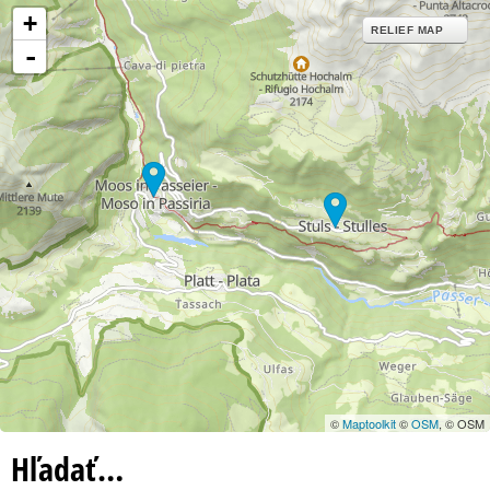
+
RELIEF MAP
-
©
Maptoolkit
©
OSM
, © OSM
Hľadať…