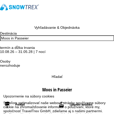
Vyhľadávanie & Objednávka
Destinácia
termín a dĺžka trvania
10.08.26 – 31.05.28 | 7 nocí
Osoby
nerozhoduje
Hľadať
Moos in Passeier
Upozornenie na súbory cookies
S cieľom optimalizovať naše webové stránky používame súbory
Prehľad
Lyžiarske stredisko
cookie na zhromažďovanie informácií o používaní, ktoré my,
spoločnosť TravelTrex GmbH, zdieľame aj s našimi partnermi.