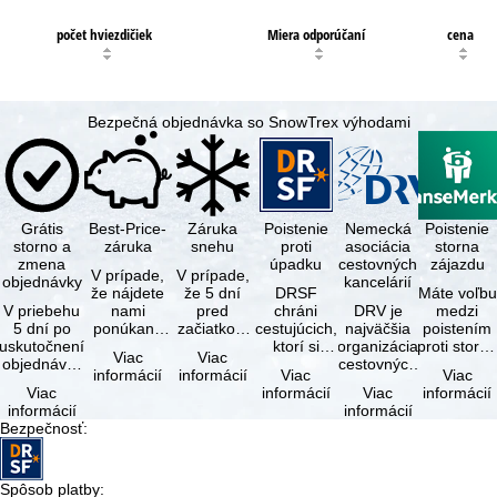
počet hviezdičiek
Miera odporúčaní
cena
Bezpečná objednávka so SnowTrex výhodami
Grátis
Best-Price-
Záruka
Poistenie
Nemecká
Poistenie
storno a
záruka
snehu
proti
asociácia
storna
zmena
úpadku
cestovných
zájazdu
V prípade,
V prípade,
objednávky
kancelárií
že nájdete
že 5 dní
DRSF
Máte voľbu
V priebehu
nami
pred
chráni
DRV je
medzi
5 dní po
ponúkaný
začiatkom
cestujúcich,
najväčšia
poistením
uskutočnení
zájazd - s
zájazdu
ktorí si
organizácia
proti storn
Viac
Viac
objednávky
rovnakými
(deň
objednajú
cestovných
a
informácií
informácií
Viac
Viac
môžete od
službami
príjazdu)
zájazd
kancelárií a
komplexný
Viac
informácií
Viac
informácií
tejto
zahrnutými
budú
alebo
organizátorov
cestovným
informácií
informácií
objednávky
v cene …
všetky
súvisiace
zájazdov v …
poistením.
Bezpečnosť
:
bezplatne
lyžiarske …
cestovné
…
…
služby u …
Spôsob platby
: