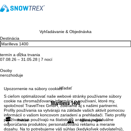
Vyhľadávanie & Objednávka
Destinácia
termín a dĺžka trvania
07.08.26 – 31.05.28 | 7 nocí
Osoby
nerozhoduje
Hľadať
Upozornenie na súbory cookies
S cieľom optimalizovať naše webové stránky používame súbory
cookie na zhromažďovanie informácií o používaní, ktoré my,
Marilleva 1400
spoločnosť TravelTrex GmbH, zdieľame aj s našimi partnermi.
Profily používania sa vytvárajú na základe vašich aktivít pomocou
informácií o vašom koncovom zariadení a prehliadači. Tieto profily
používania sa používajú na štatistickú analýzu, individuálne
Prehľad
Lyžiarsky región
odporúčania produktov, personalizovanú reklamu a meranie
dosahu. Na to potrebujeme váš súhlas (kedykoľvek odvolateľný),