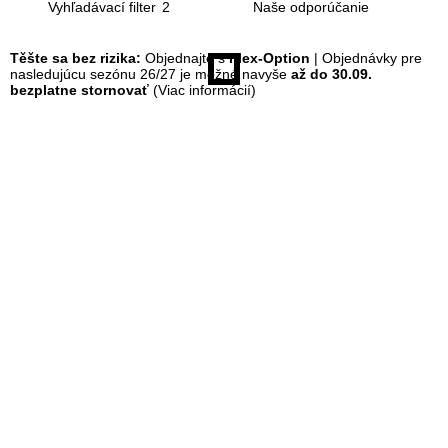
Vyhľadávací filter
2
á
Těšte sa bez rizika:
Objednajte s
Flex-Option
| Objednávky pre
nasledujúcu sezónu 26/27 je možné navyše
až do 30.09.
n
bezplatne stornovať
(Viac informácií)
k
a