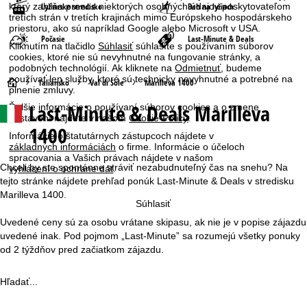
Lyžiarske stredisko
Beh na lyžiach
ktorý zahŕňa prenos niektorých osobných údajov poskytovateľom
tretích strán v tretích krajinách mimo Európskeho hospodárskeho
priestoru, ako sú napríklad Google alebo Microsoft v USA.
Počasie
Last-Minute & Deals
Kliknutím na tlačidlo
Súhlasiť
súhlasíte s používaním súborov
cookies, ktoré nie sú nevyhnutné na fungovanie stránky, a
podobných technológií. Ak kliknete na
Odmietnuť
, budeme
používať len služby, ktoré sú technicky nevyhnutné a potrebné na
H
Taliansko
Val di Sole
Marilleva 1400
plnenie zmluvy.
Last-Minute & Deals Marilleva
Ďalšie informácie o používaní súborov cookies a o zmene
l
nastavení nájdete v našom
Cookie-Policy
.
1400
Informácie o štatutárnych zástupcoch nájdete v
a
základných informáciách
o firme. Informácie o účeloch
spracovania a Vašich právach nájdete v našom
v
Chceli by ste spontánne stráviť nezabudnuteľný čas na snehu? Na
vyhlásení o ochrane dát
.
tejto stránke nájdete prehľad ponúk Last-Minute & Deals v stredisku
n
Marilleva 1400.
Súhlasiť
Uvedené ceny sú za osobu vrátane skipasu, ak nie je v popise zájazdu
á
uvedené inak. Pod pojmom „Last-Minute” sa rozumejú všetky ponuky
od 2 týždňov pred začiatkom zájazdu.
s
t
Hľadať...
r