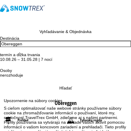
Vyhľadávanie & Objednávka
Destinácia
termín a dĺžka trvania
10.08.26 – 31.05.28 | 7 nocí
Osoby
nerozhoduje
Hľadať
Upozornenie na súbory cookies
Obereggen
S cieľom optimalizovať naše webové stránky používame súbory
cookie na zhromažďovanie informácií o používaní, ktoré my,
spoločnosť TravelTrex GmbH, zdieľame aj s našimi partnermi.
Prehľad
Lyžiarsky región
Profily používania sa vytvárajú na základe vašich aktivít pomocou
informácií o vašom koncovom zariadení a prehliadači. Tieto profily