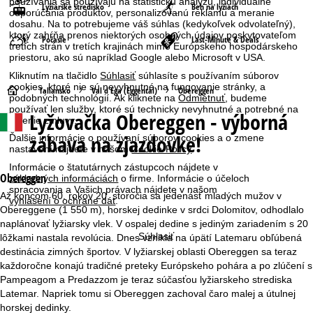
používania sa používajú na štatistickú analýzu, individuálne
Lyžiarske stredisko
Beh na lyžiach
odporúčania produktov, personalizovanú reklamu a meranie
dosahu. Na to potrebujeme váš súhlas (kedykoľvek odvolateľný),
ktorý zahŕňa prenos niektorých osobných údajov poskytovateľom
Počasie
Last-Minute & Deals
tretích strán v tretích krajinách mimo Európskeho hospodárskeho
priestoru, ako sú napríklad Google alebo Microsoft v USA.
Kliknutím na tlačidlo
Súhlasiť
súhlasíte s používaním súborov
cookies, ktoré nie sú nevyhnutné na fungovanie stránky, a
H
Taliansko
Val d'Ega (Eggental)
Obereggen
podobných technológií. Ak kliknete na
Odmietnuť
, budeme
používať len služby, ktoré sú technicky nevyhnutné a potrebné na
Lyžovačka
Obereggen - výborná
l
plnenie zmluvy.
zábava na zjazdovke!
Ďalšie informácie o používaní súborov cookies a o zmene
a
nastavení nájdete v našom
Cookie-Policy
.
Informácie o štatutárnych zástupcoch nájdete v
v
Obereggen
základných informáciách
o firme. Informácie o účeloch
spracovania a Vašich právach nájdete v našom
Až koncom 60. rokov 20. storočia sa jedenásť mladých mužov v
vyhlásení o ochrane dát
.
n
Obereggene (1 550 m), horskej dedinke v srdci Dolomitov, odhodlalo
naplánovať lyžiarsky vlek. V ospalej dedine s jediným zariadením s 20
á
Súhlasiť
lôžkami nastala revolúcia. Dnes vznikla na úpätí Latemaru obľúbená
destinácia zimných športov. V lyžiarskej oblasti Obereggen sa teraz
s
každoročne konajú tradičné preteky Európskeho pohára a po zlúčení s
Pampeagom a Predazzom je teraz súčasťou lyžiarskeho strediska
t
Latemar. Napriek tomu si Obereggen zachoval čaro malej a útulnej
horskej dedinky.