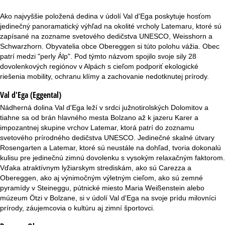
r
Ako najvyššie položená dedina v údolí Val d'Ega poskytuje hosťom
á
jedinečný panoramatický výhľad na okolité vrcholy Latemaru, ktoré sú
zapísané na zozname svetového dedičstva UNESCO, Weisshorn a
n
Schwarzhorn. Obyvatelia obce Obereggen si túto polohu vážia. Obec
patrí medzi "perly Álp". Pod týmto názvom spojilo svoje sily 28
k
dovolenkových regiónov v Alpách s cieľom podporiť ekologické
riešenia mobility, ochranu klímy a zachovanie nedotknutej prírody.
a
Val d'Ega (Eggental)
Nádherná dolina Val d'Ega leží v srdci južnotirolských Dolomitov a
tiahne sa od brán hlavného mesta Bolzano až k jazeru Karer a
impozantnej skupine vrchov Latemar, ktorá patrí do zoznamu
svetového prírodného dedičstva UNESCO. Jedinečné skalné útvary
Rosengarten a Latemar, ktoré sú neustále na dohľad, tvoria dokonalú
kulisu pre jedinečnú zimnú dovolenku s vysokým relaxačným faktorom.
Vďaka atraktívnym lyžiarskym strediskám, ako sú Carezza a
Obereggen, ako aj výnimočným výletným cieľom, ako sú zemné
pyramídy v Steineggu, pútnické miesto Maria Weißenstein alebo
múzeum Ötzi v Bolzane, si v údolí Val d'Ega na svoje prídu milovníci
prírody, záujemcovia o kultúru aj zimní športovci.