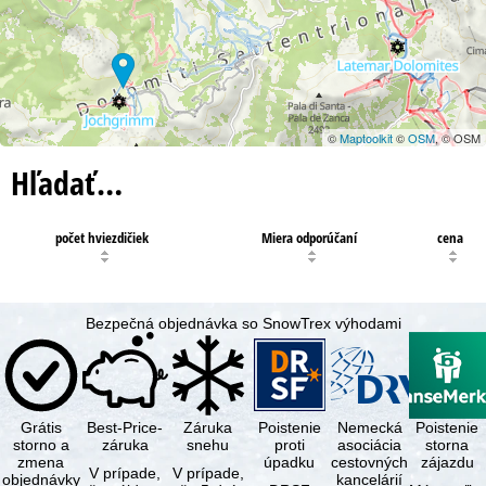
©
Maptoolkit
©
OSM
, © OSM
Hľadať…
počet hviezdičiek
Miera odporúčaní
cena
Bezpečná objednávka so SnowTrex výhodami
Grátis
Best-Price-
Záruka
Poistenie
Nemecká
Poistenie
storno a
záruka
snehu
proti
asociácia
storna
zmena
úpadku
cestovných
zájazdu
V prípade,
V prípade,
objednávky
kancelárií