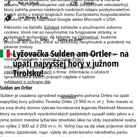
Beh na lyžiach
Počasie
dosahu. Na to potrebujeme váš súhlas (kedykoľvek odvolateľný),
ktorý zahŕňa prenos niektorých osobných údajov poskytovateľom
tretích strán v tretích krajinách mimo Európskeho hospodárskeho
Last-Minute & Deals
priestoru, ako sú napríklad Google alebo Microsoft v USA.
Kliknutím na tlačidlo
Súhlasiť
súhlasíte s používaním súborov
cookies, ktoré nie sú nevyhnutné na fungovanie stránky, a
podobných technológií. Ak kliknete na
Odmietnuť
, budeme
H
Taliansko
Ortles
Sulden am Ortler
používať len služby, ktoré sú technicky nevyhnutné a potrebné na
plnenie zmluvy.
Lyžovačka
Sulden am Ortler – na
l
Ďalšie informácie o používaní súborov cookies a o zmene
nastavení nájdete v našom
Cookie-Policy
.
úpätí najvyššej hory v južnom
a
Informácie o štatutárnych zástupcoch nájdete v
Tirolsku!
základných informáciách
o firme. Informácie o účeloch
v
spracovania a Vašich právach nájdete v našom
vyhlásení o ochrane dát
.
Sulden am Ortler
n
Sulden je usadená uprostred majestátneho pohoria Ortles na úpäti
Súhlasiť
najvyššej hory južného Tirolska Ortler (3 950 m n. m.). Toto miesto si
á
za svoj druhý domov vybrala horolezecká legenda Reinhold Messner,
ktorý na miestnych vysokohorských pastvinách vysadil státo jakov a v
s
zime potom miestne lyžiarske stredisko láka na vždy zasnežené svahy
vo výške 1 900 až 3 250 m n. m. Voľný čas sa dá však príjemne stráviť
t
aj mimo zjazdoviek, napr. výlety do prekrásneho národného parku