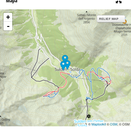
Mapa
+
RELIEF MAP
-
©
Maptoolkit
©
OSM
, © OSM