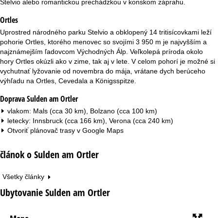
Stelvio alebo romantickou prechádzkou v konskom záprahu.
r
Ortles
á
Uprostred národného parku Stelvio a obklopený 14 tritisícovkami leží
pohorie Ortles, ktorého menovec so svojími 3 950 m je najvyšším a
n
najznámejším ľadovcom Východných Álp. Veľkolepá príroda okolo
hory Ortles okúzli ako v zime, tak aj v lete. V celom pohorí je možné si
k
vychutnať lyžovanie od novembra do mája, vrátane dych berúceho
výhľadu na Ortles, Cevedala a Königsspitze.
a
Doprava Sulden am Ortler
vlakom: Mals (cca 30 km), Bolzano (cca 100 km)
letecky: Innsbruck (cca 166 km), Verona (cca 240 km)
Otvoriť plánovač trasy v
Google Maps
článok o Sulden am Ortler
Všetky články
Ubytovanie Sulden am Ortler