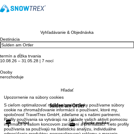
Vyhľadávanie & Objednávka
Destinácia
termín a dĺžka trvania
10.08.26 – 31.05.28 | 7 nocí
Osoby
nerozhoduje
Hľadať
Upozornenie na súbory cookies
Sulden am Ortler
S cieľom optimalizovať naše webové stránky používame súbory
cookie na zhromažďovanie informácií o používaní, ktoré my,
spoločnosť TravelTrex GmbH, zdieľame aj s našimi partnermi.
Profily používania sa vytvárajú na základe vašich aktivít pomocou
Prehľad
Lyžiarske stredisko
informácií o vašom koncovom zariadení a prehliadači. Tieto profily
používania sa používajú na štatistickú analýzu, individuálne
odporúčania produktov, personalizovanú reklamu a meranie