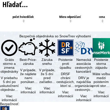
Hľadať…
počet hviezdičiek
Miera odporúčaní
cena
Bezpečná objednávka so SnowTrex výhodami
Grátis
Best-Price-
Záruka
Poistenie
Nemecká
Poistenie
storno a
záruka
snehu
proti
asociácia
storna
zmena
úpadku
cestovných
zájazdu
V prípade,
V prípade,
objednávky
kancelárií
že nájdete
že 5 dní
DRSF
Máte voľbu
V priebehu
nami
pred
chráni
DRV je
medzi
5 dní po
ponúkaný
začiatkom
cestujúcich,
najväčšia
poistením
uskutočnení
zájazd - s
zájazdu
ktorí si
organizácia
proti storn
Viac
Viac
objednávky
rovnakými
(deň
objednajú
cestovných
a
informácií
informácií
Viac
Viac
môžete od
službami
príjazdu)
zájazd
kancelárií a
komplexný
Viac
informácií
Viac
informácií
tejto
zahrnutými
budú
alebo
organizátorov
cestovným
informácií
informácií
objednávky
v cene …
všetky
súvisiace
zájazdov v …
poistením.
Bezpečnosť
:
bezplatne
lyžiarske …
cestovné
…
…
služby u …