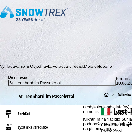
Prihláste sa k odberu nášho newslettera a buďte prvý, kto sa dozv
Vyhľadávanie & Objednávka
Poradca stredísk
Moje obľúbené
Destinácia
termín a
Upozornenie na súbory co
10.08.26
S cieľom optimalizovať n
my, spoločnosť TravelTrex 
H
Taliansko
St. Leonhard im Passeiertal
pomocou informácií o vašo
analýzu, individuálne od
l
(kedykoľvek odvolateľný),
Last-
mimo Európskeho hospodár
Prehľad
a
Kliknutím na tlačidlo
Súhla
podobných technológií. Ak
Chceli by ste sp
Lyžiarske stredisko
na plnenie zmluvy.
v
Passeiertal.