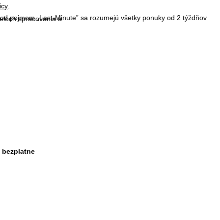
icy
.
 Pod pojmom „Last-Minute” sa rozumejú všetky ponuky od 2 týždňov
čeloch spracovania a
. bezplatne