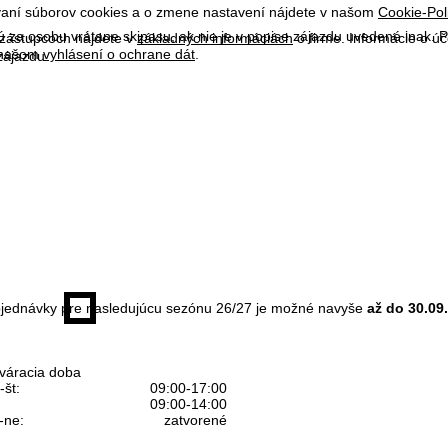
ívaní súborov cookies a o zmene nastavení nájdete v našom
Cookie-Pol
 za osobu vrátane skipasu, ak nie je v popise zájazdu uvedené inak.
 zástupcoch nájdete v
základných informáciách
o firme. Informácie o ú
v našom
vyhlásení o ochrane dát
.
zájazdu.
jednávky pre nasledujúcu sezónu 26/27 je možné navyše
až do 30.09
váracia doba
-št:
09:00-17:00
09:00-14:00
-ne:
zatvorené