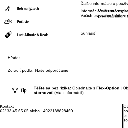
Ďalšie informácie o použ
Beh na lyžiach
n
Uvedené ceny sú
Informácie o štatutárnych
Vašich právach nájdete 
pred začiatkom 
Počasie
á
Súhlasiť
s
Last-Minute & Deals
t
r
Hľadať...
á
Zoradiť podľa:
Naše odporúčanie
n
Těšte sa bez rizika:
Objednajte s
Flex-Option
| Ob
Tip
k
stornovať
(Viac informácií)
a
Kontakt
Ot
02/ 33 45 65 05 alebo +4922188828460
po
pi:
so