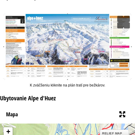
r
á
n
k
a
K zväčšeniu kliknite na plán tratí pre bežkárov.
Ubytovanie Alpe d'Huez
Mapa
+
RELIEF MAP