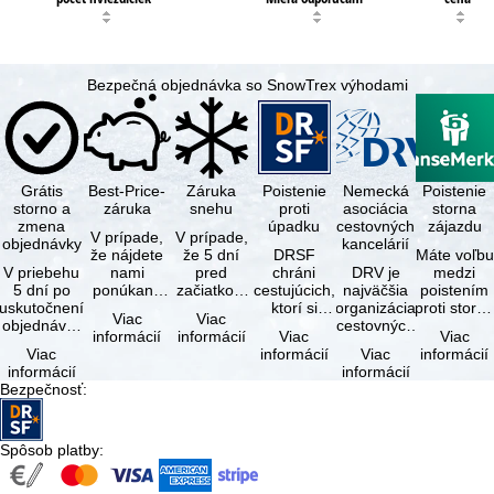
Bezpečná objednávka so SnowTrex výhodami
Grátis
Best-Price-
Záruka
Poistenie
Nemecká
Poistenie
storno a
záruka
snehu
proti
asociácia
storna
zmena
úpadku
cestovných
zájazdu
V prípade,
V prípade,
objednávky
kancelárií
že nájdete
že 5 dní
DRSF
Máte voľbu
V priebehu
nami
pred
chráni
DRV je
medzi
5 dní po
ponúkaný
začiatkom
cestujúcich,
najväčšia
poistením
uskutočnení
zájazd - s
zájazdu
ktorí si
organizácia
proti storn
Viac
Viac
objednávky
rovnakými
(deň
objednajú
cestovných
a
informácií
informácií
Viac
Viac
môžete od
službami
príjazdu)
zájazd
kancelárií a
komplexný
Viac
informácií
Viac
informácií
tejto
zahrnutými
budú
alebo
organizátorov
cestovným
informácií
informácií
objednávky
v cene …
všetky
súvisiace
zájazdov v …
poistením.
Bezpečnosť
:
bezplatne
lyžiarske …
cestovné
…
…
služby u …
Spôsob platby
: