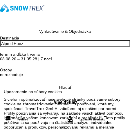
Vyhľadávanie & Objednávka
Destinácia
termín a dĺžka trvania
08.08.26 – 31.05.28 | 7 nocí
Osoby
nerozhoduje
Hľadať
Upozornenie na súbory cookies
S cieľom optimalizovať naše webové stránky používame súbory
Alpe d'Huez
cookie na zhromažďovanie informácií o používaní, ktoré my,
spoločnosť TravelTrex GmbH, zdieľame aj s našimi partnermi.
Profily používania sa vytvárajú na základe vašich aktivít pomocou
informácií o vašom koncovom zariadení a prehliadači. Tieto profily
Prehľad
Lyžiarske stredisko
používania sa používajú na štatistickú analýzu, individuálne
odporúčania produktov, personalizovanú reklamu a meranie