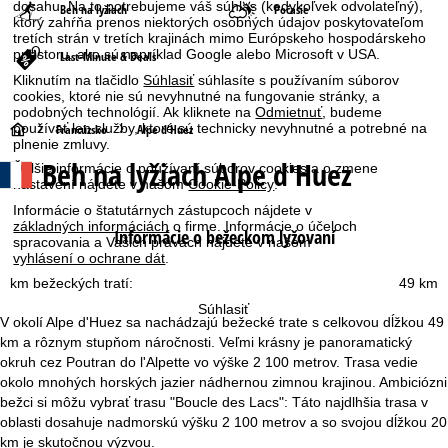
dosahu. Na to potrebujeme váš súhlas (kedykoľvek odvolateľný),
Beh na lyžiach
Počasie
ktorý zahŕňa prenos niektorých osobných údajov poskytovateľom
tretích strán v tretích krajinách mimo Európskeho hospodárskeho
priestoru, ako sú napríklad Google alebo Microsoft v USA.
Last-Minute & Deals
Kliknutím na tlačidlo
Súhlasiť
súhlasíte s používaním súborov
cookies, ktoré nie sú nevyhnutné na fungovanie stránky, a
podobných technológií. Ak kliknete na
Odmietnuť
, budeme
používať len služby, ktoré sú technicky nevyhnutné a potrebné na
H
Francúzsko
Alpe d'Huez
plnenie zmluvy.
Beh na lyžiach Alpe d'Huez
Ďalšie informácie o používaní súborov cookies a o zmene
l
nastavení nájdete v našom
Cookie-Policy
.
a
Informácie o štatutárnych zástupcoch nájdete v
základných informáciách
o firme. Informácie o účeloch
Informácie o bežeckom lyžovaní
spracovania a Vašich právach nájdete v našom
v
vyhlásení o ochrane dát
.
km bežeckých tratí:
49 km
n
Súhlasiť
V okolí Alpe d'Huez sa nachádzajú bežecké trate s celkovou dĺžkou 49
á
km a rôznym stupňom náročnosti. Veľmi krásny je panoramatický
okruh cez Poutran do l'Alpette vo výške 2 100 metrov. Trasa vedie
s
okolo mnohých horských jazier nádhernou zimnou krajinou. Ambiciózni
bežci si môžu vybrať trasu "Boucle des Lacs": Táto najdlhšia trasa v
t
oblasti dosahuje nadmorskú výšku 2 100 metrov a so svojou dĺžkou 20
km je skutočnou výzvou.