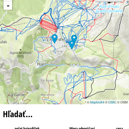
-
©
Maptoolkit
©
OSM
, © OSM
Hľadať…
počet hviezdičiek
Miera odporúčaní
cena