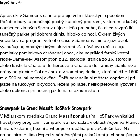
krytý bazén.
Après-ski v Samoëns sa interpretuje veľmi klasickým spôsobom:
Početné bary tu ponúkajú pestrý hudobný program, v ktorom si každý
nadšenec zimných športov nájde niečo pre seba, čo chce rozprúdiť
tanečný parket pri dobrom drinku hlboko do noci. Okrem živých
večierkov sa program voľného času v Samoëns mimo zjazdoviek
vyznačuje aj mnohými inými aktivitami. Za návštevu určite stoja
pamiatky pamiatkovo chránenej obce, ako napríklad farský kostol
Notre-Dame-de-l'Assomption z 12. storočia, tržnica zo 16. storočia
alebo kaštiele Château de Bérouze a Château du Tannay. Sánkarské
dráhy na planine Col de Joux a v samotnej dedine, ktoré sú dlhé 1600
m a 500 m, sú naozaj akčné. Ďalší adrenalín si môžete dopriať aj pri
jazde na tukových bicykloch, lezení po ľade, helikoptérovom lyžovaní
alebo dokonca pri nočnej jazde na snežnom skútri.
Snowpark Le Grand Massif:
Ho5Park Snowpark
V lyžiarskom stredisku Grand Massif ponúka tím Ho5Park vynikajúci
freestylový program. "Jampark" sa nachádza v oblasti Aujon vo Flaine.
Línia s kickermi, boxmi a whoops je ideálna pre začiatočníkov. Na
druhej strane, línia Expert s náročnejšími prekážkami je vhodnejšia pre