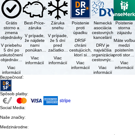
Grátis
Best-Price-
Záruka
Poistenie
Nemecká
Poistenie
storno a
záruka
snehu
proti
asociácia
storna
zmena
úpadku
cestovných
zájazdu
V prípade,
V prípade,
objednávky
kancelárií
že nájdete
že 5 dní
DRSF
Máte voľbu
V priebehu
nami
pred
chráni
DRV je
medzi
5 dní po
ponúkaný
začiatkom
cestujúcich,
najväčšia
poistením
uskutočnení
zájazd - s
zájazdu
ktorí si
organizácia
proti storn
Viac
Viac
objednávky
rovnakými
(deň
objednajú
cestovných
a
informácií
informácií
Viac
Viac
môžete od
službami
príjazdu)
zájazd
kancelárií a
komplexný
Viac
informácií
Viac
informácií
tejto
zahrnutými
budú
alebo
organizátorov
cestovným
informácií
informácií
objednávky
v cene …
všetky
súvisiace
zájazdov v …
poistením.
Bezpečnosť
:
bezplatne
lyžiarske …
cestovné
…
…
služby u …
Spôsob platby
:
Social Media
:
Naše značky
:
Medzinárodne
: