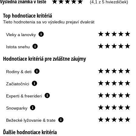
Výsledná známka v teste
(4,1 z 5 hviezdičiek)
Top hodnotiace kritériá
Tieto hodnotenia sa vo výsledku prejaví dvakrát
Vleky a lanovky
Istota snehu
Hodnotiace kritériá pre zvláštne záujmy
Rodiny & deti
Začiatočníci
Experti & freerideri
Snowparky
Bežecké lyžovanie & trate
Ďalšie hodnotiace kritéria