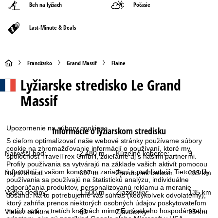
Beh na lyžiach
Počasie
Last-Minute & Deals
H
Francúzsko
Grand Massif
Flaine
Lyžiarske stredisko
Le Grand
l
Massif
a
v
Upozornenie na súbory cookies
Informácie o lyžiarskom stredisku
S cieľom optimalizovať naše webové stránky používame súbory
n
cookie na zhromažďovanie informácií o používaní, ktoré my,
Najvyšší bod:
2 480 m
Kúzelné koberce:
9
spoločnosť TravelTrex GmbH, zdieľame aj s našimi partnermi.
á
Profily používania sa vytvárajú na základe vašich aktivít pomocou
informácií o vašom koncovom zariadení a prehliadači. Tieto profily
Najnižší bod:
697 m
Zjazdoviek celkom:
265 km
používania sa používajú na štatistickú analýzu, individuálne
s
odporúčania produktov, personalizovanú reklamu a meranie
Výška dediny:
1 600 m
Zjazdovky:
135 km
dosahu. Na to potrebujeme váš súhlas (kedykoľvek odvolateľný),
t
ktorý zahŕňa prenos niektorých osobných údajov poskytovateľom
tretích strán v tretích krajinách mimo Európskeho hospodárskeho
Vlekov celkom:
63
Zjazdovky:
95 km