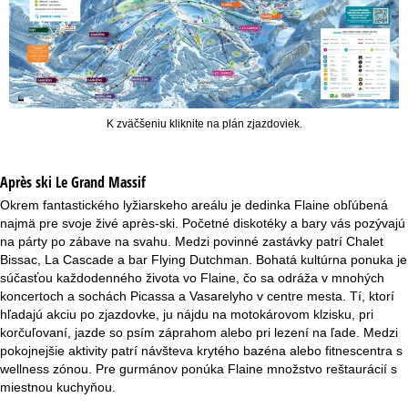
K zväčšeniu kliknite na plán zjazdoviek.
Après ski Le Grand Massif
Okrem fantastického lyžiarskeho areálu je dedinka Flaine obľúbená
najmä pre svoje živé après-ski. Početné diskotéky a bary vás pozývajú
na párty po zábave na svahu. Medzi povinné zastávky patrí Chalet
Bissac, La Cascade a bar Flying Dutchman. Bohatá kultúrna ponuka je
súčasťou každodenného života vo Flaine, čo sa odráža v mnohých
koncertoch a sochách Picassa a Vasarelyho v centre mesta. Tí, ktorí
hľadajú akciu po zjazdovke, ju nájdu na motokárovom klzisku, pri
korčuľovaní, jazde so psím záprahom alebo pri lezení na ľade. Medzi
pokojnejšie aktivity patrí návšteva krytého bazéna alebo fitnescentra s
wellness zónou. Pre gurmánov ponúka Flaine množstvo reštaurácií s
miestnou kuchyňou.