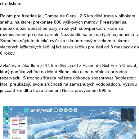
strediskom.
Rajom pre freeride je „Combe de Gers“, 2,5 km dlhá trasa v hlbokom
snehu, na ktorej prekonáte 800 výškových metrov. Freestyleri sa
naopak môžu upustiť od pary v rôznych snowparkoch, ktoré sú
rozmiestnené po celom areáli. Nezabudlo sa ani na tých najmenších: v
Samoëns nájdete detské cvičisko s koberecovým vlekom a okrem
viacerých lyžiarskych škôl aj lyžiarsku škôlku pre deti od 3 mesiacov do
6 rokov.
Zvláštnym lákadlom je 14 km dlhý zjazd z Flaine do Sixt Fer à Cheval,
ktorý ponúka výhľad na Mont Blanc, ako aj na neďalekú prírodnú
rezerváciu. S trochou šťastia môžete dokonca spozorovať ľadolezcov,
ktorí preukazujú svoje zručnosti na zamrznutých vodopádoch. Výzvou
je cca 3 km dlhá trasa Diamant Noir s prevýšením 890 m.