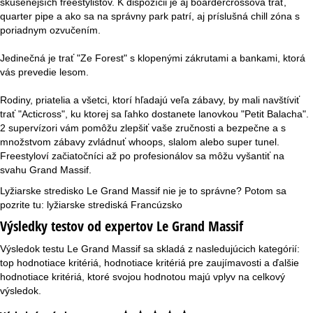
skúsenejších freestylistov. K dispozícii je aj boardercrossová trať,
quarter pipe a ako sa na správny park patrí, aj príslušná chill zóna s
poriadnym ozvučením.
Jedinečná je trať "Ze Forest" s klopenými zákrutami a bankami, ktorá
vás prevedie lesom.
Rodiny, priatelia a všetci, ktorí hľadajú veľa zábavy, by mali navštíviť
trať "Acticross", ku ktorej sa ľahko dostanete lanovkou "Petit Balacha".
2 supervízori vám pomôžu zlepšiť vaše zručnosti a bezpečne a s
množstvom zábavy zvládnuť whoops, slalom alebo super tunel.
Freestyloví začiatočníci až po profesionálov sa môžu vyšantiť na
svahu Grand Massif.
Lyžiarske stredisko Le Grand Massif nie je to správne? Potom sa
pozrite tu:
lyžiarske strediská Francúzsko
Výsledky testov od expertov Le Grand Massif
Výsledok testu Le Grand Massif sa skladá z nasledujúcich kategórií:
top hodnotiace kritériá, hodnotiace kritériá pre zaujímavosti a ďalšie
hodnotiace kritériá, ktoré svojou hodnotou majú vplyv na celkový
výsledok.