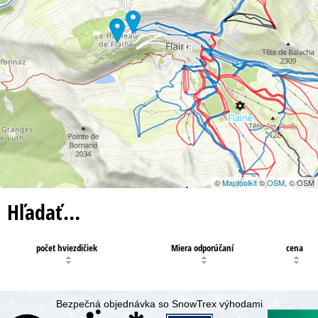
18
©
Maptoolkit
©
OSM
, © OSM
Hľadať…
počet hviezdičiek
Miera odporúčaní
cena
Bezpečná objednávka so SnowTrex výhodami