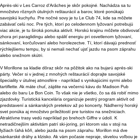
Après-ski v Les Carroz d'Arâches je skôr pokojné. Nachádza sa tu
množstvo rôznych útulných reštaurácií a barov, ktoré ponúkajú
savojskú kuchyňu. Pre nočné sovy je tu Le Club 74, kde sa môžete
zabávať celú noc. Pre tých, ktorí po celodennom lyžovaní potrebujú
viac akcie, je tu široká ponuka aktivít. Horskú krajinu môžete obdivovať
zhora pri paraglidingu alebo spáliť energiu pri osvetlenom lyžovaní,
sánkovaní, korčuľovaní alebo horolezectve. Tí, ktorí dávajú prednosť
rýchlejšiemu tempu, by si nemali nechať ujsť jazdu na psom záprahu
alebo snežnom skútri.
V Morillone sa kladie dôraz skôr na pôžitok ako na bujarú aprés-ski
párty. Večer si v jednej z mnohých reštaurácií doprajte savojské
špeciality v útulnej atmosfére - napríklad s vynikajúcimi syrmi alebo
tartiflette. Ak máte chuť, zájdite na večernú kávu do Madison Pub
alebo do baru Le Bon Coin. To však nie je všetko, čo sa dá robiť mimo
zjazdovky. Turistická kancelária organizuje pestrý program aktivít od
predstavení a sánkarských pretekov až po koncerty. Nádherný horský
svet ponúka aj množstvo príležitostí pre turistov na snežniciach.
Atraktívne trasy vedú napríklad po brehoch Giffre v údolí. K
netradičnejším aktivitám patrí ski-joring, pri ktorom vás v stoji na
lyžiach ťahá kôň, alebo jazda na psom záprahu. Morillon má dve
sánkarské dráhy a klzisko. Ak vám počasie nepraje, skvelou voľbou je