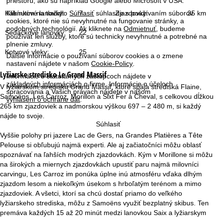
priestoru, ako sú napríklad Google alebo Microsoft v USA.
r
Kliknutím na tlačidlo
Súhlasiť
súhlasíte s používaním súborov
Kabínkové lanovky:
7
Zjazdovky:
35 km
cookies, ktoré nie sú nevyhnutné na fungovanie stránky, a
á
podobných technológií. Ak kliknete na
Odmietnuť
, budeme
Sedačkové lanovky:
22
používať len služby, ktoré sú technicky nevyhnutné a potrebné na
n
plnenie zmluvy.
Kotvové vleky:
25
Ďalšie informácie o používaní súborov cookies a o zmene
k
nastavení nájdete v našom
Cookie-Policy
.
Lyžiarske stredisko
Le Grand Massif
Informácie o štatutárnych zástupcoch nájdete v
a
základných informáciách
o firme. Informácie o účeloch
V lyžiarskom stredisku Grand Massif, ktoré spája strediská Flaine,
spracovania a Vašich právach nájdete v našom
Samoëns, Les Carroz, Morillon a Sixt Fer à Cheval, s celkovou dĺžkou
vyhlásení o ochrane dát
.
265 km zjazdoviek a nadmorskou výškou 697 – 2 480 m, si každý
nájde to svoje.
Súhlasiť
Vyššie polohy pri jazere Lac de Gers, na Grandes Platières a Tête
Pelouse si obľubujú najmä experti. Ale aj začiatočníci môžu oblasť
spoznávať na ľahších modrých zjazdovkách. Kým v Morillone si môžu
na širokých a miernych zjazdovkách upustiť paru najmä milovníci
carvingu, Les Carroz im ponúka úplne inú atmosféru vďaka dlhým
zjazdom lesom a niekoľkým úsekom s hrboľatým terénom a mimo
zjazdoviek. A všetci, ktorí sa chcú dostať priamo do veľkého
lyžiarskeho strediska, môžu z Samoëns využiť bezplatný skibus. Ten
premáva každých 15 až 20 minút medzi lanovkou Saix a lyžiarskym