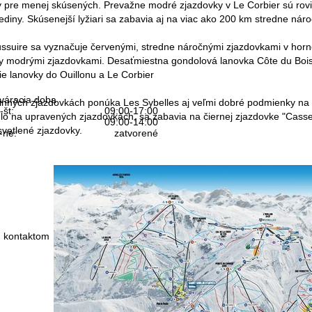
y pre menej skúsených. Prevažne modré zjazdovky v Le Corbier sú rovi
diny. Skúsenejší lyžiari sa zabavia aj na viac ako 200 km stredne nár
suire sa vyznačuje červenými, stredne náročnými zjazdovkami v hornej č
y modrými zjazdovkami. Desaťmiestna gondolová lanovka Côte du Bois 
e lanovky do Ouillonu a Le Corbier
váracia doba
nných zjazdovkách ponúka Les Sybelles aj veľmi dobré podmienky na hlbok
-št:
09:00-17:00
hlo na upravených zjazdovkách, sa zabavia na čiernej zjazdovke "Casse 
09:00-14:00
vetlené zjazdovky.
-ne:
zatvorené
Kontakt
 kontaktom