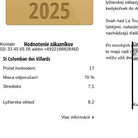
lyžiarskej zábav
kedykoľvek do de
Svah nad La Tous
ľahkými, nebesk
nachádzajú ďalši
Hodnotenie zákazníkov
Kontakt
Ot
Pri mnohých rodi
02/ 33 45 65 05 alebo +4922188828460
po
to majú radi rýc
pi:
môžu užiť dve os
St Colomban des Villards
so
Počet hodnotení:
17
Miera odporúčaní:
70 %
Stredisko
7,1
Lyžiarska oblasť
8,2
Ku
Viac informácií