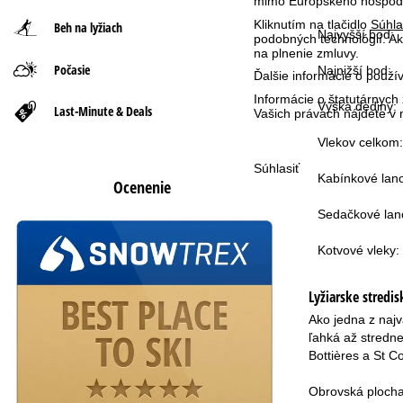
mimo Európskeho hospodár
Kliknutím na tlačidlo
Súhla
Beh na lyžiach
n
Najvyšší bod:
podobných technológií. Ak
na plnenie zmluvy.
Počasie
á
Najnižší bod:
Ďalšie informácie o použ
Informácie o štatutárnych
s
Výška dediny:
Last-Minute & Deals
Vašich právach nájdete 
Vlekov celkom:
t
Súhlasiť
Kabínkové lan
r
Ocenenie
Sedačkové lan
á
Kotvové vleky:
n
k
Lyžiarske stredi
Ako jedna z najv
a
ľahká až stredne
Bottières a St C
Obrovská plocha