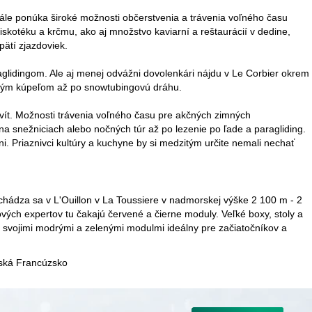
ále ponúka široké možnosti občerstvenia a trávenia voľného času
diskotéku a krčmu, ako aj množstvo kaviarní a reštaurácií v dedine,
ätí zjazdoviek.
araglidingom. Ale aj menej odvážni dovolenkári nájdu v Le Corbier okrem
arným kúpeľom až po snowtubingovú dráhu.
tivít. Možnosti trávenia voľného času pre akčných zimných
na snežniciach alebo nočných túr až po lezenie po ľade a paragliding.
ni. Priaznivci kultúry a kuchyne by si medzitým určite nemali nechať
Nachádza sa v L'Ouillon v La Toussiere v nadmorskej výške 2 100 m - 2
lových expertov tu čakajú červené a čierne moduly. Veľké boxy, stoly a
e so svojimi modrými a zelenými modulmi ideálny pre začiatočníkov a
iská Francúzsko