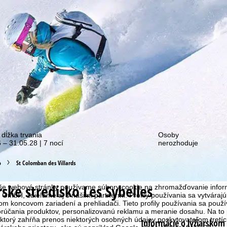
ie o našich zľavových akciách!
 dĺžka trvania
Osoby
 – 31.05.28 | 7 nocí
nerozhoduje
o
St Colomban des Villards
okies
rske stredisko
Les Sybelles
aše webové stránky používame súbory cookie na zhromažďovanie inform
GmbH, zdieľame aj s našimi partnermi. Profily používania sa vytvárajú 
m koncovom zariadení a prehliadači. Tieto profily používania sa použív
porúčania produktov, personalizovanú reklamu a meranie dosahu. Na to
 ktorý zahŕňa prenos niektorých osobných údajov poskytovateľom tretích 
Informácie o lyžiarskom