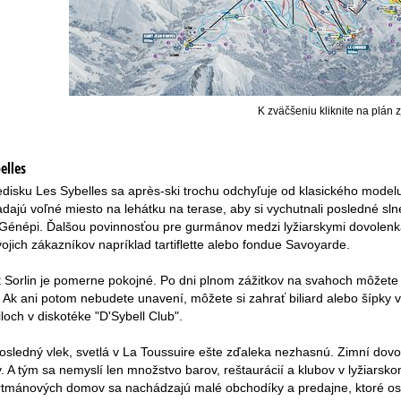
K zväčšeniu kliknite na plán 
elles
edisku Les Sybelles sa après-ski trochu odchyľuje od klasického modelu
ľadajú voľné miesto na lehátku na terase, aby si vychutnali posledné s
 Génépi. Ďalšou povinnosťou pre gurmánov medzi lyžiarskymi dovolenkár
jich zákazníkov napríklad tartiflette alebo fondue Savoyarde.
t Sorlin je pomerne pokojné. Po dni plnom zážitkov na svahoch môžete 
Ak ani potom nebudete unavení, môžete si zahrať biliard alebo šípky v 
loch v diskotéke "D'Sybell Club".
osledný vlek, svetlá v La Toussuire ešte zďaleka nezhasnú. Zimní dov
. A tým sa nemyslí len množstvo barov, reštaurácií a klubov v lyžiarsk
rtmánových domov sa nachádzajú malé obchodíky a predajne, ktoré osl