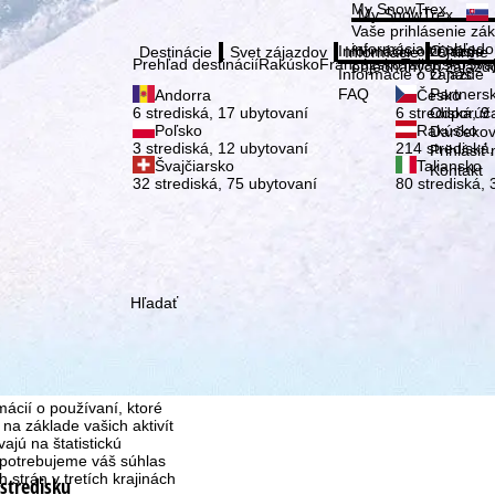
Vybe
My SnowTrex
My SnowTrex
Prihlásiť
Vaše prihlásenie zá
informáciami ohľad
Informácie o zájazde
O nás
Destinácie
Svet zájazdov
Informácie
O firme
Prehľad destinácií
Rakúsko
Francúzsko
Taliansko
Šva
objednaných zájazd
Informácie o zájazde
O nás
FAQ
Partners
Andorra
Česko
Odporúčan
6 strediská, 17 ubytovaní
6 strediská, 9
Poľsko
Rakúsko
Darčekov
3 strediská, 12 ubytovaní
214 strediská
Prihlásiť
Švajčiarsko
Taliansko
Kontakt
32 strediská, 75 ubytovaní
80 strediská,
Hľadať
ácií o používaní, ktoré
na základe vašich aktivít
ajú na štatistickú
 potrebujeme váš súhlas
strán v tretích krajinách
 stredisku