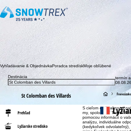
Prihláste sa k odberu nášho newslettera a buďte prvý, kto sa dozv
Vyhľadávanie & Objednávka
Poradca stredísk
Moje obľúbené
Destinácia
termín a
08.08.26
H
Francúzsk
St Colomban des Villards
Upozornenie na súbory co
l
Lyžia
S cieľom optimalizovať n
Prehľad
my, spoločnosť TravelTrex 
pomocou informácií o vašo
a
analýzu, individuálne od
Lyžiarske stredisko
(kedykoľvek odvolateľný),
v