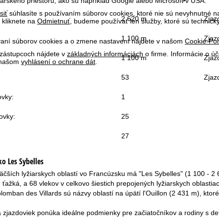
skeho priestoru, ako sú napríklad Google alebo Microsoft v USA.
siť
súhlasíte s používaním súborov cookies, ktoré nie sú nevyhnutné na
2 620 m
Zjaz
 kliknete na
Odmietnuť
, budeme používať len služby, ktoré sú technic
1 100 m
Zjaz
ívaní súborov cookies a o zmene nastavení nájdete v našom
Cookie-Pol
 zástupcoch nájdete v
základných informáciách
o firme. Informácie o ú
1 100 m
Zjaz
v našom
vyhlásení o ochrane dát
.
53
Zjaz
ovky:
1
ovky:
25
27
sko
Les Sybelles
äčších lyžiarskych oblastí vo Francúzsku má "Les Sybelles" (1 100 - 2 
 ťažká, a 68 vlekov v celkovo šiestich prepojených lyžiarskych oblastiac
olomban des Villards sú názvy oblastí na úpätí l'Ouillon (2 431 m), kto
 zjazdoviek ponúka ideálne podmienky pre začiatočníkov a rodiny s de