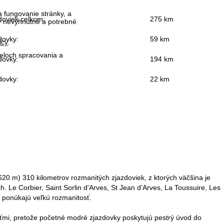
 fungovanie stránky, a
doviek celkom:
275 km
ky nevyhnutné a potrebné
dovky:
59 km
icy
.
čeloch spracovania a
dovky:
194 km
dovky:
22 km
620 m) 310 kilometrov rozmanitých zjazdoviek, z ktorých väčšina je
h. Le Corbier, Saint Sorlin d'Arves, St Jean d'Arves, La Toussuire, Les
ré ponúkajú veľkú rozmanitosť.
ťmi, pretože početné modré zjazdovky poskytujú pestrý úvod do