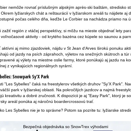
bier nemôže rovnať príslušným alpským après-ski baštám, stredisko st
Okrem lyžiarskych chát a reštaurácií v lyžiarskom areáli tu nájdete aj 
dostupné počas celého dňa, keďže Le Corbier sa nachádza priamo na úp
eli zažiť región z vtáčej perspektívy, si môžu na mieste objednať lety p
né voľnočasové aktivity - od krytého bazéna cez kúpele so saunou a p
yť aktívni aj mimo zjazdoviek, nájdu v St Jean d'Arves širokú ponuku ak
hajú od jazdy na psích záprahoch, výletov na snežných skútroch a túr 
ipravené aj výlety na miestne oslie farmy, ktoré ponúkajú aj jazdu na ko
dnej z vynikajúcich regionálnych syrární.
belles:
Snowpark Sy'X Park
asti "Les Sybelles" čaká na freestylerov všetkých druhov "Sy'X Park". 
jväčší park v lyžiarskej oblasti. Na pokročilých jazdcov a najmä freesty
jú kreativitu a dobré zručnosti. K dispozícii je aj "Easy Park", ktorý j
rsky areál ponúka aj náročnú boardercrossovú trať.
sko Les Sybelles nie je to správne? Potom sa pozrite tu:
lyžiarske stred
Bezpečná objednávka so SnowTrex výhodami