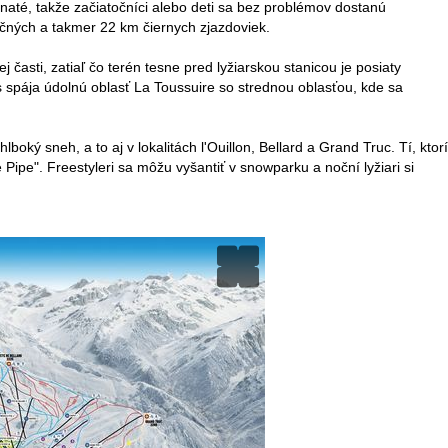
naté, takže začiatočníci alebo deti sa bez problémov dostanú
očných a takmer 22 km čiernych zjazdoviek.
asti, zatiaľ čo terén tesne pred lyžiarskou stanicou je posiaty
spája údolnú oblasť La Toussuire so strednou oblasťou, kde sa
ý sneh, a to aj v lokalitách l'Ouillon, Bellard a Grand Truc. Tí, ktorí
Pipe". Freestyleri sa môžu vyšantiť v snowparku a noční lyžiari si