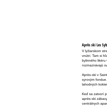
Après ski Les Syb
V lyžiarskom str
vnútri. Tam si h
bylinného likéru
rozmaznávajú svo
Après-ski v Sain
syrovým fondue. 
lahodných koktei
Keď sa zatvorí p
après-ski zábavy
centrálnych apa