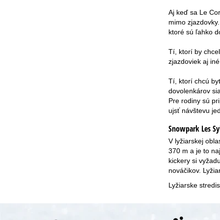
Aj keď sa Le Cor
mimo zjazdovky. 
ktoré sú ľahko 
Tí, ktorí by chc
zjazdoviek aj i
Tí, ktorí chcú b
dovolenkárov sia
Pre rodiny sú pr
ujsť návštevu je
Snowpark Les Sy
V lyžiarskej obl
370 m a je to na
kickery si vyžadu
nováčikov. Lyžia
Lyžiarske stredi