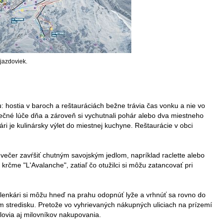
zjazdoviek.
: hostia v baroch a reštauráciách bežne trávia čas vonku a nie vo
lnečné lúče dňa a zároveň si vychutnali pohár alebo dva miestneho
i je kulinársky výlet do miestnej kuchyne. Reštaurácie v obci
večer zavŕšiť chutným savojským jedlom, napríklad raclette alebo
krčme "L'Avalanche", zatiaľ čo otužilci si môžu zatancovať pri
olenkári si môžu hneď na prahu odopnúť lyže a vrhnúť sa rovno do
om stredisku. Pretože vo vyhrievaných nákupných uliciach na prízemí
ovia aj milovníkov nakupovania.