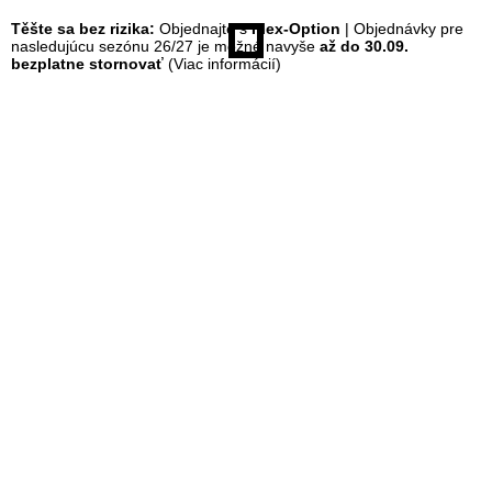
Těšte sa bez rizika:
Objednajte s
Flex-Option
| Objednávky pre
á
nasledujúcu sezónu 26/27 je možné navyše
až do 30.09.
bezplatne stornovať
(Viac informácií)
n
k
a