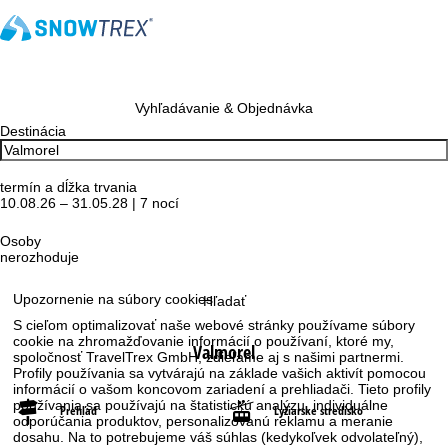
Vyhľadávanie & Objednávka
Destinácia
termín a dĺžka trvania
10.08.26 – 31.05.28 | 7 nocí
Osoby
nerozhoduje
Upozornenie na súbory cookies
Hľadať
S cieľom optimalizovať naše webové stránky používame súbory
cookie na zhromažďovanie informácií o používaní, ktoré my,
Valmorel
spoločnosť TravelTrex GmbH, zdieľame aj s našimi partnermi.
Profily používania sa vytvárajú na základe vašich aktivít pomocou
informácií o vašom koncovom zariadení a prehliadači. Tieto profily
používania sa používajú na štatistickú analýzu, individuálne
Prehľad
Lyžiarske stredisko
odporúčania produktov, personalizovanú reklamu a meranie
dosahu. Na to potrebujeme váš súhlas (kedykoľvek odvolateľný),