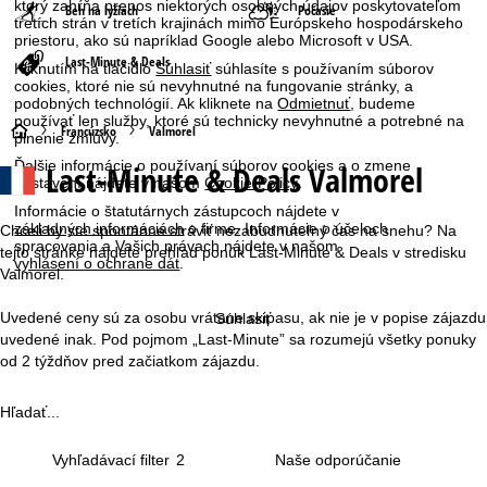
ktorý zahŕňa prenos niektorých osobných údajov poskytovateľom
Beh na lyžiach
Počasie
tretích strán v tretích krajinách mimo Európskeho hospodárskeho
priestoru, ako sú napríklad Google alebo Microsoft v USA.
Last-Minute & Deals
Kliknutím na tlačidlo
Súhlasiť
súhlasíte s používaním súborov
cookies, ktoré nie sú nevyhnutné na fungovanie stránky, a
podobných technológií. Ak kliknete na
Odmietnuť
, budeme
používať len služby, ktoré sú technicky nevyhnutné a potrebné na
H
Francúzsko
Valmorel
plnenie zmluvy.
Ďalšie informácie o používaní súborov cookies a o zmene
Last-Minute & Deals Valmorel
l
nastavení nájdete v našom
Cookie-Policy
.
Informácie o štatutárnych zástupcoch nájdete v
a
základných informáciách
o firme. Informácie o účeloch
Chceli by ste spontánne stráviť nezabudnuteľný čas na snehu? Na
spracovania a Vašich právach nájdete v našom
tejto stránke nájdete prehľad ponúk Last-Minute & Deals v stredisku
vyhlásení o ochrane dát
.
v
Valmorel.
n
Uvedené ceny sú za osobu vrátane skipasu, ak nie je v popise zájazdu
Súhlasiť
uvedené inak. Pod pojmom „Last-Minute” sa rozumejú všetky ponuky
á
od 2 týždňov pred začiatkom zájazdu.
s
Hľadať...
t
Vyhľadávací filter
2
r