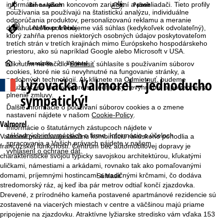
Beh na lyžiach
Počasie
informácií o vašom koncovom zariadení a prehliadači. Tieto profily
používania sa používajú na štatistickú analýzu, individuálne
odporúčania produktov, personalizovanú reklamu a meranie
Last-Minute & Deals
dosahu. Na to potrebujeme váš súhlas (kedykoľvek odvolateľný),
ktorý zahŕňa prenos niektorých osobných údajov poskytovateľom
tretích strán v tretích krajinách mimo Európskeho hospodárskeho
priestoru, ako sú napríklad Google alebo Microsoft v USA.
H
Francúzsko
Valmorel
Kliknutím na tlačidlo
Súhlasiť
súhlasíte s používaním súborov
cookies, ktoré nie sú nevyhnutné na fungovanie stránky, a
Lyžovačka
Valmorel – jednoducho
podobných technológií. Ak kliknete na
Odmietnuť
, budeme
l
používať len služby, ktoré sú technicky nevyhnutné a potrebné na
sympatický!
plnenie zmluvy.
a
Ďalšie informácie o používaní súborov cookies a o zmene
nastavení nájdete v našom
Cookie-Policy
.
v
Valmorel
Informácie o štatutárnych zástupcoch nájdete v
základných informáciách
o firme. Informácie o účeloch
Valmorel predstavuje ideálnu kombináciu rakúskeho pohodlia a
n
spracovania a Vašich právach nájdete v našom
francúzskej funkčnosti. Centrum bez automobilovej dopravy je
vyhlásení o ochrane dát
.
charakteristické svojou typicky savojskou architektúrou, kľukatými
á
uličkami, námestiami a arkádami, rovnako tak ako pomaľovanými
domami, príjemnými hostincami a tradičnými krčmami, čo dodáva
Súhlasiť
s
stredomorský ráz, aj keď iba pár metrov odtiaľ končí zjazdovka.
Drevené, z prírodného kameňa postavené apartmánové rezidencie sú
t
zostavené na viacerých miestach v centre a väčšinou majú priame
pripojenie na zjazdovku. Atraktívne lyžiarske stredisko vám vďaka 153