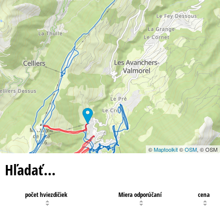
©
Maptoolkit
©
OSM
, © OSM
Hľadať…
počet hviezdičiek
Miera odporúčaní
cena