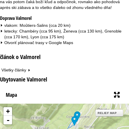
na vás potom čaká boží kľud a odpočinok, rovnako ako pohodová
après ski zábava a to všetko ďaleko od zhonu všedného dňa!
Doprava Valmorel
vlakom: Moûtiers-Salins (cca 20 km)
letecky: Chambéry (cca 95 km), Ženeva (cca 130 km), Grenoble
(cca 170 km), Lyon (cca 175 km)
Otvoriť plánovač trasy v
Google Maps
článok o Valmorel
Všetky články
Ubytovanie Valmorel
Mapa
+
RELIEF MAP
-