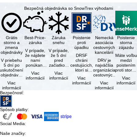
Bezpečná objednávka so SnowTrex výhodami
Grátis
Best-Price-
Záruka
Poistenie
Nemecká
Poistenie
storno a
záruka
snehu
proti
asociácia
storna
zmena
úpadku
cestovných
zájazdu
V prípade,
V prípade,
objednávky
kancelárií
že nájdete
že 5 dní
DRSF
Máte voľbu
V priebehu
nami
pred
chráni
DRV je
medzi
5 dní po
ponúkaný
začiatkom
cestujúcich,
najväčšia
poistením
uskutočnení
zájazd - s
zájazdu
ktorí si
organizácia
proti storn
Viac
Viac
objednávky
rovnakými
(deň
objednajú
cestovných
a
informácií
informácií
Viac
Viac
môžete od
službami
príjazdu)
zájazd
kancelárií a
komplexný
Viac
informácií
Viac
informácií
tejto
zahrnutými
budú
alebo
organizátorov
cestovným
informácií
informácií
objednávky
v cene …
všetky
súvisiace
zájazdov v …
poistením.
Bezpečnosť
:
bezplatne
lyžiarske …
cestovné
…
…
služby u …
Spôsob platby
:
Social Media
:
Naše značky
: