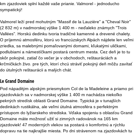
r
km zjazdoviek splní každé vaše prianie. Valmorel - jednoducho
sympatický!
á
Valmorel leží pred mohutným "Massif de la Lauzière" a "Cheval Noir"
n
(2 832 m) v nadmorskej výške 1 400 m - neďaleko známych "Trois
Vallées". Horskú dedinku tvoria tradičné kamenné a drevené chalety.
k
O príjemnú atmosféru, ktorú vo francúzskych Alpách nájdete len veľmi
zriedka, sa malebnými pomaľovanými domami, kľukatými uličkami,
podlubiami a námestíčkami postará centrum mesta. Cez deň je to tu
a
skôr pokojné, zatiaľ čo večer je v obchodoch, reštauráciách a
krčmičkách živo. pre tých, ktorí chcú stráviť pokojný deň môžu zavítať
do útulných reštaurácii a malých chát.
Le Grand Domaine
Pod nápaditým alpským priesmykom Col de la Madeleine a priamo pri
zjazdovkách sa v nadmorskej výške 1 400 m nachádza niekoľko
pekných stredísk oblasti Grand Domaine. Typická je v tunajších
dedinkách rustikálna, ale veľmi útulná atmosféra s perfektným
prístupom do lyžiarskeho strediska. Vďaka spojeniu s oblasťou Grand
Domaine máte možnosť užiť si zimných radovánok na 165 km
zjazdoviek! 47 moderných vlekov sa postará o komfortnú a rýchlu
dopravu na tie najkrajšie miesta. Po dni strávenom na zjazdovkách tu