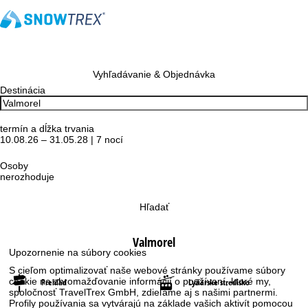
Vyhľadávanie & Objednávka
Destinácia
termín a dĺžka trvania
10.08.26 – 31.05.28 | 7 nocí
Osoby
nerozhoduje
Hľadať
Valmorel
Upozornenie na súbory cookies
S cieľom optimalizovať naše webové stránky používame súbory
cookie na zhromažďovanie informácií o používaní, ktoré my,
Prehľad
Lyžiarske stredisko
spoločnosť TravelTrex GmbH, zdieľame aj s našimi partnermi.
Profily používania sa vytvárajú na základe vašich aktivít pomocou