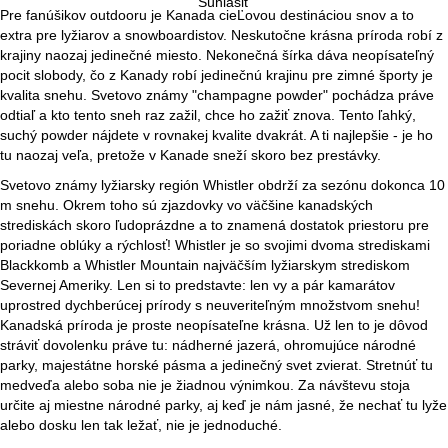
Súhlasiť
r
Pre fanúšikov outdooru je Kanada cieĽovou destináciou snov a to
extra pre lyžiarov a snowboardistov. Neskutočne krásna príroda robí z
á
krajiny naozaj jedinečné miesto. Nekonečná šírka dáva neopísateľný
pocit slobody, čo z Kanady robí jedinečnú krajinu pre zimné športy je
n
kvalita snehu. Svetovo známy "champagne powder" pochádza práve
odtiaľ a kto tento sneh raz zažil, chce ho zažiť znova. Tento ľahký,
k
suchý powder nájdete v rovnakej kvalite dvakrát. A ti najlepšie - je ho
tu naozaj veľa, pretože v Kanade sneží skoro bez prestávky.
a
Svetovo známy lyžiarsky región Whistler obdrží za sezónu dokonca 10
m snehu. Okrem toho sú zjazdovky vo väčšine kanadských
strediskách skoro ľudoprázdne a to znamená dostatok priestoru pre
poriadne oblúky a rýchlosť! Whistler je so svojimi dvoma strediskami
Blackkomb a Whistler Mountain najväčším lyžiarskym strediskom
Severnej Ameriky. Len si to predstavte: len vy a pár kamarátov
uprostred dychberúcej prírody s neuveriteľným množstvom snehu!
Kanadská príroda je proste neopísateľne krásna. Už len to je dôvod
stráviť dovolenku práve tu: nádherné jazerá, ohromujúce národné
parky, majestátne horské pásma a jedinečný svet zvierat. Stretnúť tu
medveďa alebo soba nie je žiadnou výnimkou. Za návštevu stoja
určite aj miestne národné parky, aj keď je nám jasné, že nechať tu lyže
alebo dosku len tak ležať, nie je jednoduché.