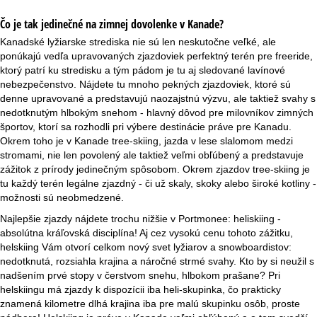
Čo je tak jedinečné na zimnej dovolenke v Kanade?
Kanadské lyžiarske strediska nie sú len neskutočne veľké, ale
ponúkajú vedľa upravovaných zjazdoviek perfektný terén pre freeride,
ktorý patrí ku stredisku a tým pádom je tu aj sledované lavínové
nebezpečenstvo. Nájdete tu mnoho pekných zjazdoviek, ktoré sú
denne upravované a predstavujú naozajstnú výzvu, ale taktiež svahy s
nedotknutým hlbokým snehom - hlavný dôvod pre milovníkov zimných
športov, ktorí sa rozhodli pri výbere destinácie práve pre Kanadu.
Okrem toho je v Kanade tree-skiing, jazda v lese slalomom medzi
stromami, nie len povolený ale taktiež veľmi obľúbený a predstavuje
zážitok z prírody jedinečným spôsobom. Okrem zjazdov tree-skiing je
tu každý terén legálne zjazdný - či už skaly, skoky alebo široké kotliny -
možnosti sú neobmedzené.
Najlepšie zjazdy nájdete trochu nižšie v Portmonee: heliskiing -
absolútna kráľovská disciplína! Aj cez vysokú cenu tohoto zážitku,
helskiing Vám otvorí celkom nový svet lyžiarov a snowboardistov:
nedotknutá, rozsiahla krajina a náročné strmé svahy. Kto by si neužil s
nadšením prvé stopy v čerstvom snehu, hlbokom prašane? Pri
helskiingu má zjazdy k dispozícii iba heli-skupinka, čo prakticky
znamená kilometre dlhá krajina iba pre malú skupinku osôb, proste