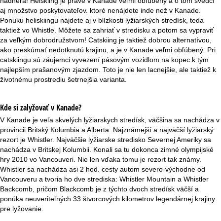
nádhera! Helskiing je práve v Kanade veľmi obľúbený a o tom svedčí
aj množstvo poskytovateľov. ktoré nenájdete inde než v Kanade.
Ponuku heliskiingu nájdete aj v blízkosti lyžiarských stredísk, teda
taktiež vo Whistle. Môžete sa zahriať v stredisku a potom sa vypraviť
za veľkým dobrodružstvom! Catskiing je taktiež dobrou alternatívou,
ako preskúmať nedotknutú krajinu, a je v Kanade veľmi obľúbený. Pri
catskiingu sú záujemci vyvezení pásovým vozidlom na kopec k tým
najlepším prašanovým zjazdom. Toto je nie len lacnejšie, ale taktiež k
životnému prostrediu šetrnejšia varianta.
Kde si zalyžovať v Kanade?
V Kanade je veľa skvelých lyžiarskych stredísk, väčšina sa nachádza v
provincii Britský Kolumbia a Alberta. Najznámejší a najväčší lyžiarský
rezort je Whistler. Najväčšie lyžiarske stredisko Severnej Ameriky sa
nachádza v Britskej Kolumbii. Konali sa tu dokonca zimné olympijské
hry 2010 vo Vancouveri. Nie len vďaka tomu je rezort tak známy.
Whistler sa nachádza asi 2 hod. cesty autom severo-východne od
Vancouveru a tvoria ho dve strediska: Whistler Mountain a Whistler
Backcomb, pričom Blackcomb je z týchto dvoch stredísk väčší a
ponúka neuveriteľných 33 štvorcových kilometrov legendárnej krajiny
pre lyžovanie.