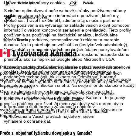
Upozornenie na súbory cookies
Beh na lyžiach
Počasie
S cieľom optimalizovať naše webové stránky používame súbory
cookie na zhromažďovanie informácií o používaní, ktoré my,
Last-Minute & Deals
spoločnosť TravelTrex GmbH, zdieľame aj s našimi partnermi.
Profily používania sa vytvárajú na základe vašich aktivít pomocou
informácií o vašom koncovom zariadení a prehliadači. Tieto profily
používania sa používajú na štatistickú analýzu, individuálne
H
Kanada
odporúčania produktov, personalizovanú reklamu a meranie
dosahu. Na to potrebujeme váš súhlas (kedykoľvek odvolateľný),
Lyžovačka
Kanada
ktorý zahŕňa prenos niektorých osobných údajov poskytovateľom
l
tretích strán v tretích krajinách mimo Európskeho hospodárskeho
priestoru, ako sú napríklad Google alebo Microsoft v USA.
a
Kliknutím na tlačidlo
Súhlasiť
súhlasíte s používaním súborov
Prázdne zjazdovky, nekončiace lyžiarske oblasti a parádne snehové
cookies, ktoré nie sú nevyhnutné na fungovanie stránky, a
podmienky - Kanada vám ponúka celkom nový rozmer zimných
v
podobných technológií. Ak kliknete na
Odmietnuť
, budeme
športov. Je jedno, či dávate prednosť širokým oblúkom, rýchlej jazde
používať len služby, ktoré sú technicky nevyhnutné a potrebné na
lesom alebo jazde v hlbokom snehu. Na svoje si príde skutočne každý!
plnenie zmluvy.
n
Okrem jedinečnej horskej krajiny sa Kanada vyznačuje tiež
Ďalšie informácie o používaní súborov cookies a o zmene
prirodzenou prívetivosťou a pohostinnosťou. Kanada - to je „easy-
nastavení nájdete v našom
Cookie-Policy
.
á
going” a nadšenie pre život. Aj mimo zjazdovky vás ohromí dych
Informácie o štatutárnych zástupcoch nájdete v
vyrážajúca príroda a národné parky. Objavte s nami lyžovanie v
základných informáciách
o firme. Informácie o účeloch
s
Kanade!
spracovania a Vašich právach nájdete v našom
vyhlásení o ochrane dát
.
t
Prečo si objednať lyžiarsku dovolenku v Kanade?