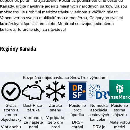
odpočinok po dni na zjazdovke. Pokiaľ už podniknete dlhu cestu do
Kanady, určite navštívte jeden z miestnych národných parkov. Ďalšou
možnosťou je urobiť si medzizastávku v jednom z väčších miest:
Vancouver so svojou multikultúrnou atmosférou, Calgary so svojimi
kulinárskymi špecialitami alebo Montreal so svojou jedinečnou
kultúrou. To určite stojí za návštevu!
Regióny Kanada
Bezpečná objednávka so SnowTrex výhodami
Grátis
Best-Price-
Záruka
Poistenie
Nemecká
Poistenie
storno a
záruka
snehu
proti
asociácia
storna
zmena
úpadku
cestovných
zájazdu
V prípade,
V prípade,
objednávky
kancelárií
že nájdete
že 5 dní
DRSF
Máte voľbu
V priebehu
nami
pred
chráni
DRV je
medzi