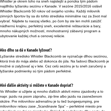
Whistler je okrem toho na sneh najistejší a ponúka tým pádom
najdlhšiu lyžiarsku sezónu v Kanade. V sezóne 2015/2016 oslávil
Whistler Blackcomb 50 rokov od svojeho vzniku. Každý milovník
zimných športov by sa do tohto strediska minimálne raz za život mal
vybrať. Nájdete tu naozaj všetko, po čom by ste len mohli zatúžiť:
nádhernú krajinu, perfektný sneh, excelentné reštaurácie a bary,
mnoho nákupných možností, mnohostranný zábavný program a
ubytovanie každej chuti a cenovej relácie.
Ako dlho sa dá v Kanade lyžovať?
Lyžiarske stredisko Whistler Blackcomb se vyznačuje dlhou sezónou,
ktorá trvá do mája alebo až dokonca do júla. Na ľadovci Blackcomb je
možné si zalyžovať aj v lete. Cez celú sezónu je tu sneh zaručený a
lyžiarske podmienky sú tým pádom perfektné.
Aké ďalšie aktivity si môžete v Kanade dopriať?
Vo Whistler si užijete aj mnoho ďalších aktivít mimo zjazdovky a to
napr. jazdu na psom záprahu, zip-line albo jazdu na zasneženom
skútre. Pre milovníkov adrenalínu je tu tiež bungeejumping, pre
milovníkov relaxu zase „Scandinavie Spa” – perfektné miesto pre