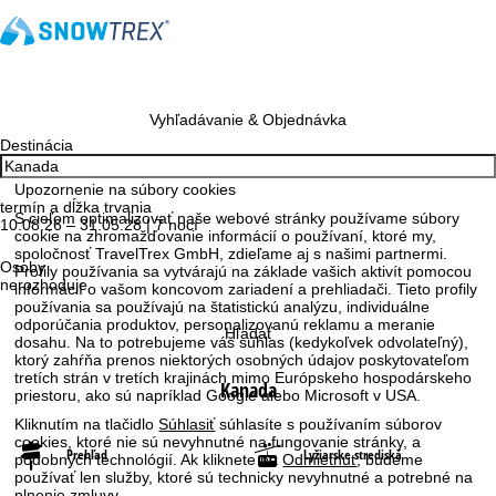
Vyhľadávanie & Objednávka
Destinácia
Upozornenie na súbory cookies
termín a dĺžka trvania
S cieľom optimalizovať naše webové stránky používame súbory
10.08.26 – 31.05.28 | 7 nocí
cookie na zhromažďovanie informácií o používaní, ktoré my,
spoločnosť TravelTrex GmbH, zdieľame aj s našimi partnermi.
Osoby
Profily používania sa vytvárajú na základe vašich aktivít pomocou
nerozhoduje
informácií o vašom koncovom zariadení a prehliadači. Tieto profily
používania sa používajú na štatistickú analýzu, individuálne
odporúčania produktov, personalizovanú reklamu a meranie
Hľadať
dosahu. Na to potrebujeme váš súhlas (kedykoľvek odvolateľný),
ktorý zahŕňa prenos niektorých osobných údajov poskytovateľom
tretích strán v tretích krajinách mimo Európskeho hospodárskeho
Kanada
priestoru, ako sú napríklad Google alebo Microsoft v USA.
Kliknutím na tlačidlo
Súhlasiť
súhlasíte s používaním súborov
cookies, ktoré nie sú nevyhnutné na fungovanie stránky, a
Prehľad
Lyžiarske strediská
podobných technológií. Ak kliknete na
Odmietnuť
, budeme
používať len služby, ktoré sú technicky nevyhnutné a potrebné na
plnenie zmluvy.