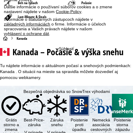
Beh na lyžiach
Počasie
Ďalšie informácie o používaní súborov cookies a o zmene
nastavení nájdete v našom
Cookie-Policy
.
Last-Minute & Deals
Informácie o štatutárnych zástupcoch nájdete v
základných informáciách
o firme. Informácie o účeloch
spracovania a Vašich právach nájdete v našom
vyhlásení o ochrane dát
.
H
Kanada
Kanada – Počasie & výška snehu
Súhlasiť
l
a
Tu nájdete informácie o aktuálnom počasí a snehových podmienkach:
Kanada . O situácii na mieste sa spravidla môžete dozvedieť aj
v
pomocou webkamery.
n
Bezpečná objednávka so SnowTrex výhodami
á
s
Grátis
Best-Price-
Záruka
Poistenie
Nemecká
Poistenie
t
storno a
záruka
snehu
proti
asociácia
storna
zmena
úpadku
cestovných
zájazdu
V prípade,
V prípade,