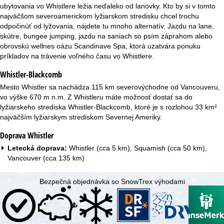
r
ubytovania vo Whistlere ležia neďaleko od lanovky. Kto by si v tomto
najväčšom severoamerickom lyžiarskom stredisku chcel trochu
á
odpočinúť od lyžovania, nájdete tu mnoho alternatív. Jazdu na lane,
skútre, bungee jumping, jazdu na saniach so psím záprahom alebo
n
obrovskú wellnes oázu Scandinave Spa, ktorá uzatvára ponuku
príkladov na trávenie voľného času vo Whistlere.
k
Whistler-Blackcomb
a
Mesto Whistler sa nachádza 115 km severovýchodne od Vancouveru,
vo výške 670 m n.m. Z Whistleru máte možnosť dostať sa do
lyžiarskeho strediska Whistler-Blackcomb, ktoré je s rozlohou 33 km²
najväčším lyžiarskym strediskom Severnej Ameriky.
Doprava Whistler
Letecká doprava:
Whistler (cca 5 km), Squamish (cca 50 km),
Vancouver (cca 135 km)
Bezpečná objednávka so SnowTrex výhodami