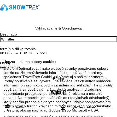
Vyhľadávanie & Objednávka
Destinácia
termín a dĺžka trvania
08.08.26 – 31.05.28 | 7 nocí
Upozornenie na súbory cookies
Osoby
nerozhoduje
S cieľom optimalizovať naše webové stránky používame súbory
cookie na zhromažďovanie informácií o používaní, ktoré my,
spoločnosť TravelTrex GmbH, zdieľame aj s našimi partnermi.
Hľadať
Profily používania sa vytvárajú na základe vašich aktivít pomocou
informácií o vašom koncovom zariadení a prehliadači. Tieto profily
používania sa používajú na štatistickú analýzu, individuálne
Whistler
odporúčania produktov, personalizovanú reklamu a meranie
dosahu. Na to potrebujeme váš súhlas (kedykoľvek odvolateľný),
ktorý zahŕňa prenos niektorých osobných údajov poskytovateľom
tretích strán v tretích krajinách mimo Európskeho hospodárskeho
Prehľad
Lyžiarske stredisko
priestoru, ako sú napríklad Google alebo Microsoft v USA.