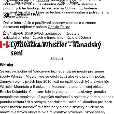
Kliknutím na tlačidlo
Súhlasiť
súhlasíte s používaním súborov
Beh na lyžiach
Počasie
cookies, ktoré nie sú nevyhnutné na fungovanie stránky, a
podobných technológií. Ak kliknete na
Odmietnuť
, budeme
používať len služby, ktoré sú technicky nevyhnutné a potrebné na
Last-Minute & Deals
plnenie zmluvy.
Ďalšie informácie o používaní súborov cookies a o zmene
nastavení nájdete v našom
Cookie-Policy
.
H
Kanada
Whistler
Informácie o štatutárnych zástupcoch nájdete v
základných informáciách
o firme. Informácie o účeloch
Lyžovačka
Whistler - kanadský
spracovania a Vašich právach nájdete v našom
l
vyhlásení o ochrane dát
.
sen!
a
Súhlasiť
v
Whistler
Severovýchodne od Vancuveru leží legendárne mesto pre zimné
n
športy Whistler. Miesto, kde se odohrávali alpské disciplíny počas
Zimných olympijských hier 2010, leží na úpätí oboch lyžiarskych hôr
á
Whistler Mountain a Blackcomb Mountain, s snehom istej oblasti
Britská Kolumbia. Centrum, kde je vstup autom zakázaný, ponúka
s
nespočetné množstvo nákupných možností a nájdete v ňom aj bohatú
ponuku reštaurácií s rôznymi špecialitami, ktoré sú lákadlom pre hostí.
t
Večer môžete navštíviť miestne bary alebo diskotéky a včleniť sa
medzi miestnych obyvateľov a milovníkov lyžovania. Skoro všetky